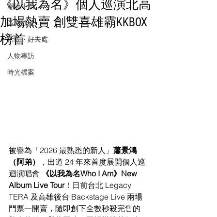
《以我為名》個人巡演北高
潮流生活
加場熱賣 創雙喜雄霸KKBOX
音樂頻道
榜首
活動・好去處
人物專訪
時光檔案
被譽為「2026 最熟悉的新人」
蕭景鴻
（阿弟）
，出道 24 年來首度展開個人巡
迴演唱會 
《以我為名Who I Am》New 
Album Live Tour
！日前台北 Legacy 
TERA 及高雄後台 Backstage Live 兩場
門票一開賣，隨即創下全數秒殺完售的