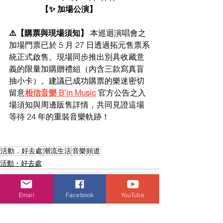
【✨ 加場公演】
⚠️【購票與現場須知】
 本巡迴演唱會之
加場門票已於 5 月 27 日透過拓元售票系
統正式啟售。現場同步推出別具收藏意
義的限量加購贈禮組（內含三款寫真盲
抽小卡）。建議已成功購票的樂迷密切
留意
相信音樂 B'in Music
 官方公告之入
場須知與周邊販售詳情，共同見證這場
等待 24 年的重裝音樂軌跡！
活動．好去處
潮流生活
音樂頻道
活動・好去處
Email
Facebook
YouTube