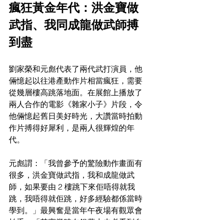
瘋狂黃金年代：洪金寶做
武指、我同成龍做武師搏
到盡
劉家榮和元彪代表了兩代武打演員，他
倆憶起以往港產動作片相當瘋狂，需要
從幾層樓高跳落地面。在展館上播放了
兩人合作的電影《雜家小子》片段，令
他倆憶起舊日美好時光，大讚當時拍動
作片搏得好犀利，是兩人很輝煌的年
代。
元彪謂：「我曾參予的驚險動作畫面有
很多，洪金寶做武指，我和成龍做武
師，如果要由 2 樓跳下來佢唔得就我
跳，我唔得就佢跳，好多經驗都係當時
學到。」最興奮是當年午夜場有觀眾會