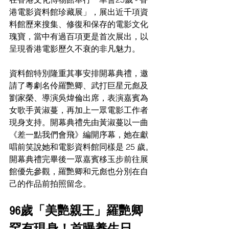
港電影資料館珍藏展」，展出近千項資
料館歷來搜集、修復和保存的電影文化
瑰寶，當中有過百項更是首次展出，以
呈現香港電影歷久不衰的非凡魅力。
資料館特別隆重其事安排開幕典禮，邀
請了粵劇名伶羅艷卿、武打巨星元彪及
劉家榮、導演吳煒倫出席，表演嘉賓為
女歌手黃淑蔓，再加上一眾電影工作者
現身支持。開幕典禮先由黃淑蔓以一曲
《差一點我們會飛》編開序幕，她在獻
唱前笑說她和電影資料館同樣是 25 歲。
開幕典禮完畢後一眾嘉賓移玉步前往展
館優先參觀，羅艷卿和元彪也分別在自
己的作品前拍照留念。
96歲「美艷親王」羅艷卿
罕有現身！首曝養生日