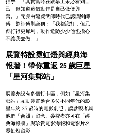
拍手：「其實當時在銀幕上未必看到自
己，但知道這個動作是自己做便興
奮。」元彪由龍虎武師時代已認識劉師
傅，劉師傅則謙稱：「我都識打，但元
彪打得更犀利，動作危險少少他也擔心
不讓我去做。」
展覽特設霓虹燈與經典海
報牆！帶你重返 25 歲巨星
「星河集郵站」
展覽亦設有多個打卡區，例如「星河集
郵站」互動裝置匯合多位不同年代的影
星年約 25 歲時的電影劇照，讓參觀者與
他們「合照」留念。參觀者亦可在「經
典海報牆」與珍貴電影海報和電影片名
霓虹燈留影。