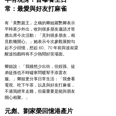
常：最愛與好友打麻雀
有「美艷親王」之稱的卿姐羅艷卿表示
平時甚少外出，收到很多朋友邀請才答
應出席今次活動：「見到很多朋友，相
見歡幾開心。」她表示今次參觀展館勾
起不少回憶，想起 60、70 年前與波叔梁
醒波拍戲時有不少熱鬧好笑場面。
卿姐說：「我雖然少出街，但姪孫、徒
弟徒孫也不時噓寒問暖幫手添置衣
服。」卿姐更分享日常生活：「我會看
電視、吃下午茶，以及與好友打麻雀，
不過我經常走雞，但最重要是能與朋友
開心相聚。」
元彪、劉家榮回憶港產片