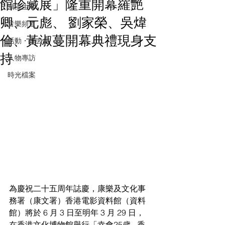
館珍藏展」隆重開幕羅艷
潮流生活
卿、元彪、 劉家榮、吳煒
音樂頻道
倫、黃淑蔓開幕典禮現身支
活動・好去處
持
人物專訪
時光檔案
為慶祝二十五周年誌慶，康樂及文化事
務署（康文署）香港電影資料館（資料
館）將於 6 月 3 日至明年 3 月 29 日，
在香港文化博物館舉行「幸會25歲 - 香