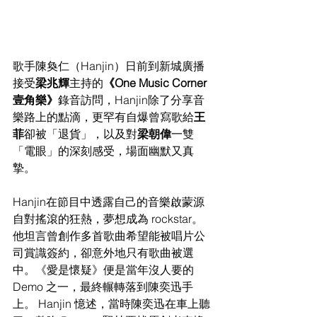
歌手陳奐仁（Hanjin）日前到新城廣播
接受
梁兆輝
主持的
《One Music Corner 
壹角樂》
錄音訪問，Hanjin除了分享音
樂路上的點滴，更罕有自爆曾寫歌給
王
菲
卻被「退貨」，以及對
梁朝偉
一雙
「電眼」的深刻感受，場面幽默又真
摯。
Hanjin在節目中透露自己的音樂啟蒙源
自對搖滾的狂熱，夢想成為 rockstar。
他坦言曾創作多首歌曲希望能被唱片公
司賞識簽約，卻意外地只有歌曲被選
中。《愛是懷疑》便是當年沒人要的 
Demo 之一，最終輾轉落到陳奕迅手
上。 Hanjin 憶述，當時陳奕迅在車上聽