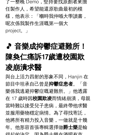
了一整晚 Demo，堅持要找原創者來擔
任製作人，希望能還原歌曲最初的模
樣，他表示：「嗰時我仲喺大學讀書，
呢次係我製作生涯嘅第一個大 
project。」
🎵 音樂成抑鬱症避難所！
陳奐仁痛訴17歲遭校園欺
凌崩潰求醫
與台上活力四射的形象不同，Hanjin 在
節目中坦承自己曾是
抑鬱症患者
。「音
樂係我逃避抑鬱症嘅避難所。」他透露
在 17 歲時因
校園欺凌
而情緒崩潰，母親
當時難以接受兒子患病，最終帶他求醫
並服用藥物穩定病情。為了尋找寄託，
他將所有精力投入音樂，一做就是十幾
年。他形容首張專輯選擇做
爵士樂
是輸
得起的決定，因為爵士樂在酒吧有市