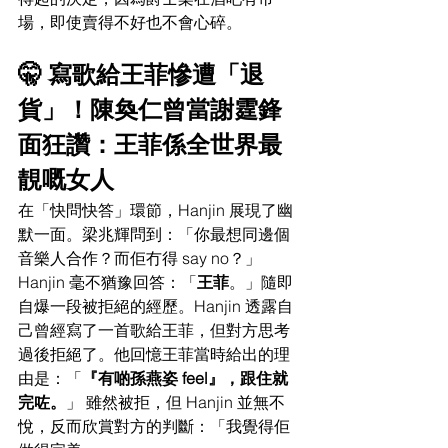
場，即使賣得不好也不會心碎。
🤫 寫歌給王菲慘遭「退
貨」！陳奐仁曾當謝霆鋒
面狂讚：王菲係全世界最
靚嘅女人
在「快問快答」環節，Hanjin 展現了幽
默一面。梁兆輝問到：「你最想同邊個
音樂人合作？而佢冇得 say no？」
Hanjin 毫不猶豫回答：「
王菲
。」隨即
自爆一段被拒絕的經歷。Hanjin 透露自
己曾經寫了一首歌給王菲，但對方思考
過後拒絕了。他回憶王菲當時給出的理
由是：「
『有啲孫燕姿 feel』，跟住就
完咗。
」 雖然被拒，但 Hanjin 並無不
悅，反而欣賞對方的判斷：「我覺得佢