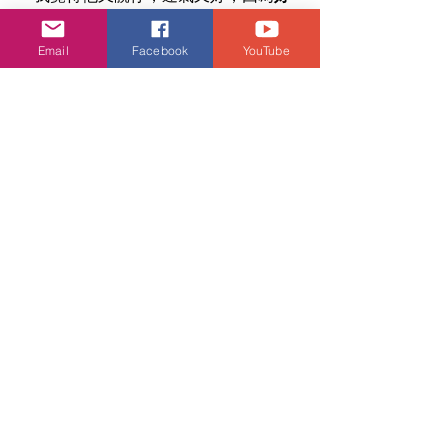
運係最強嘅實力
。但係佢都有技巧嘅，
佢嘅技巧係特別屬於自己。技巧係你只
Email
Facebook
YouTube
需要學識同用你自己嗰套拳。如果你係
少林拳，你就唔好理武當同崑崙，你睇
到有個人喺到耍，無論幾精彩都好，都
與你無關。」
活動．好去處
娛樂速遞
陳奐仁
娛樂頭條
查看全部
相關文章