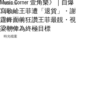
Music Corner 壹角樂》｜自爆
潮流生活
寫歌給王菲遭「退貨」・謝
音樂頻道
霆鋒面前狂讚王菲最靚・視
活動・好去處
梁朝偉為終極目標
人物專訪
時光檔案