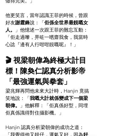
做得完美。」
他更笑言，當年認識王菲的時候，曾跟
好友
謝霆鋒
說：「
佢係全世界最靚嘅女
人。
」他憶述一次跟王菲的難忘互動：
「佢走過嚟，畀咗一嚿齋我食，我當時
心諗『邊有人行咁咁靚嘅呢』！」
🎬 視梁朝偉為終極大計目
標！陳奐仁認真分析影帝
「最強運氣與拳套」
梁兆輝再問他未來大計時，Hanjin 竟搞
笑地說：「
我嘅大計就係變成下一個梁
朝偉。
」他解釋：「佢真係好型，同埋
佢真係識得對住攝影機。」
Hanjin 認真分析梁朝偉的成功之道：
「我覺得他又靚仔，運氣又好，因為
好