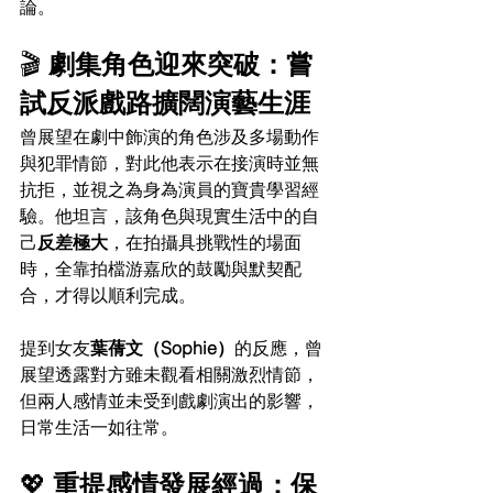
論。
🎬 
劇集角色迎來突破：嘗
試反派戲路擴闊演藝生涯
曾展望在劇中飾演的角色涉及多場動作
與犯罪情節，對此他表示在接演時並無
抗拒，並視之為身為演員的寶貴學習經
驗。他坦言，該角色與現實生活中的自
己
反差極大
，在拍攝具挑戰性的場面
時，全靠拍檔游嘉欣的鼓勵與默契配
合，才得以順利完成。
提到女友
葉蒨文（Sophie）
的反應，曾
展望透露對方雖未觀看相關激烈情節，
但兩人感情並未受到戲劇演出的影響，
日常生活一如往常。
💖
 重提感情發展經過：保