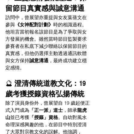
留節目真實感與誠意溝通
訪問中，曾展望亦重提與女友葉蒨文在
參與
《女神配對計劃》
時的相識過程。
他坦言當初報名該節目是為了爭取與女
方發展的機會。雖然當時節目監製要求
參賽者在私底下減少聯絡以保留節目的
真實感，但他仍選擇主動透過通訊軟體
與女方保持
誠意溝通
，最終成功建立穩
定感情。
🔮 
澄清傳統道教文化：19
歲考獲授籙資格弘揚傳統
除了演員身份外，曾展望自 19 歲起便正
式入門成為
「正一派」道士
，師承
龍虎
山
並已考獲
「授籙」資格
。自幼對風水
命理深感興趣的他，在節目中特別澄清
了大眾對宗教文化的誤解。他強調，