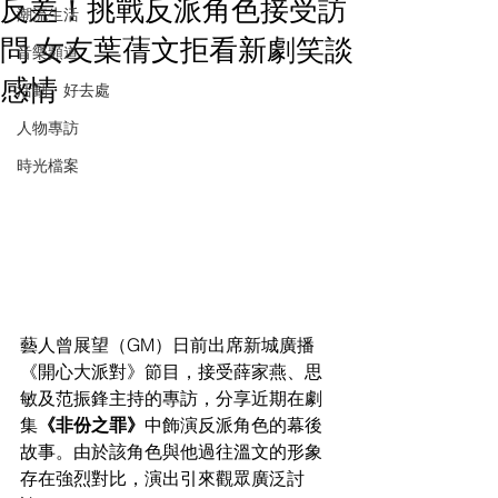
反差！挑戰反派角色接受訪
潮流生活
問 女友葉蒨文拒看新劇笑談
音樂頻道
感情
活動・好去處
人物專訪
時光檔案
藝人曾展望（GM）日前出席新城廣播
《開心大派對》節目，接受薛家燕、思
敏及范振鋒主持的專訪，分享近期在劇
集
《非份之罪》
中飾演反派角色的幕後
故事。由於該角色與他過往溫文的形象
存在強烈對比，演出引來觀眾廣泛討