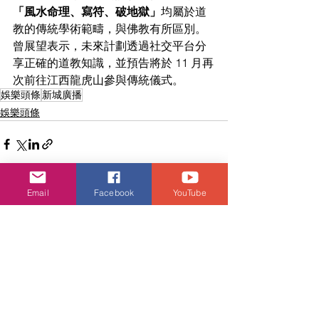
「風水命理、寫符、破地獄」
均屬於道
教的傳統學術範疇，與佛教有所區別。
曾展望表示，未來計劃透過社交平台分
享正確的道教知識，並預告將於 11 月再
次前往江西龍虎山參與傳統儀式。
娛樂頭條
新城廣播
娛樂頭條
Email
Facebook
YouTube
查看全部
相關文章