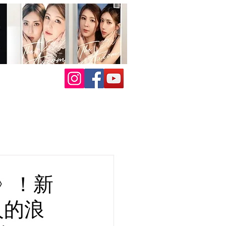
》！新
人的浪