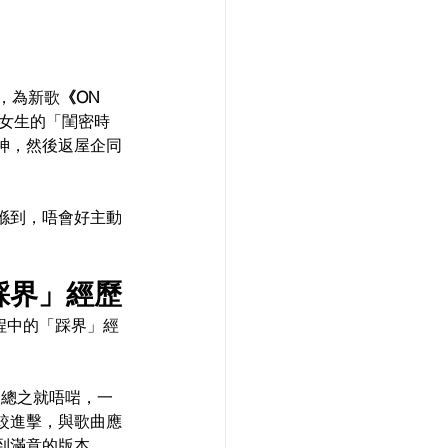
，為新歌
《ON 
與女生的「閨密時
神，然後返屋企同
喺到，唔會好主動
踩界」經歷
程中的「踩界」經
「總之就唔啱，一
較進擊，與歌曲應
到滿意的版本。