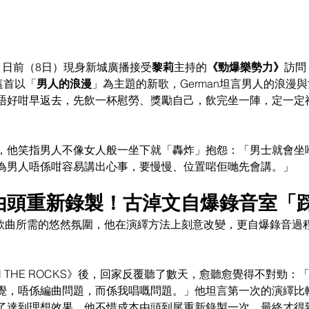
n）日前（8日）現身新城廣播接受
黎莉
主持的
《勁爆樂勢力》
訪問
這首以「
男人的浪漫
」為主題的新歌，German坦言男人的浪漫
唔好咁早返去，先飲一杯慰勞、獎勵自己，飲完坐一陣，定一定
，他笑指男人不像女人般一坐下就「轟炸」抱怨：「男士就會坐
為男人唔係咁容易講出心事，要慢慢、位置啱佢哋先會講。」
本由頭重新錄製！古淖文自爆錄音室「
營造歌曲所需的悠然氛圍，他在演繹方法上刻意改變，更自爆錄音過
 THE ROCKS》後，回家反覆聽了數天，愈聽愈覺得不對勁：
覺，唔係編曲問題，而係我唱嘅問題。」他坦言第一次的演繹比
了達到理想效果，他不惜成本由頭到尾重新錄製一次，最終才得