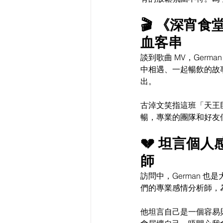
🎬 《深宵
血客串
談到歌曲 MV，Germ
中相遇、一起暢飲的故事
出。
古淖文笑指這班「天王巨
暢，專業的團隊和好友們
💔 坦言個
師
訪問中，German 也
們的專業感情分析師，
他坦言自己是一個容易