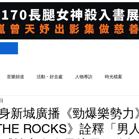
們
音樂頻道
活動・好去處
人物專訪
時光檔案
日
身新城廣播《勁爆樂勢力
THE ROCKS》詮釋「男