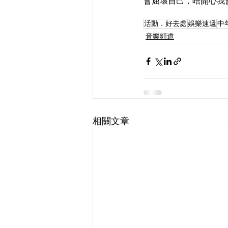
會屈壞自己，唔開心我
活動．好去處
娛樂速遞
中
音樂頻道
相關文章