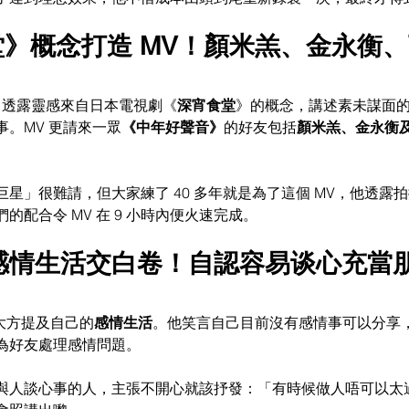
食堂》概念打造 MV！顏米羔、金永衡
an 透露靈感來自日本電視劇《
深宵食堂
》的概念，講述素未謀面
。MV 更請來一眾
《中年好聲音》
的好友包括
顏米羔、金永衡
星」很難請，但大家練了 40 多年就是為了這個 MV，他透露
的配合令 MV 在 9 小時內便火速完成。
人感情生活交白卷！自認容易谈心充當
是大方提及自己的
感情生活
。他笑言自己目前沒有感情事可以分享
為好友處理感情問題。
與人談心事的人，主張不開心就該抒發：「有時候做人唔可以太