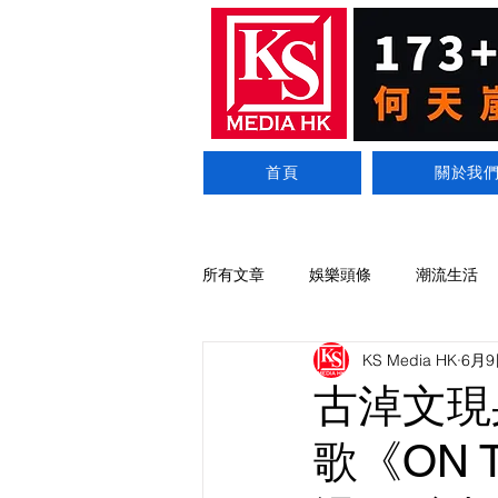
首頁
關於我
所有文章
娛樂頭條
潮流生活
KS Media HK
6月9
古淖文現
歌《ON 