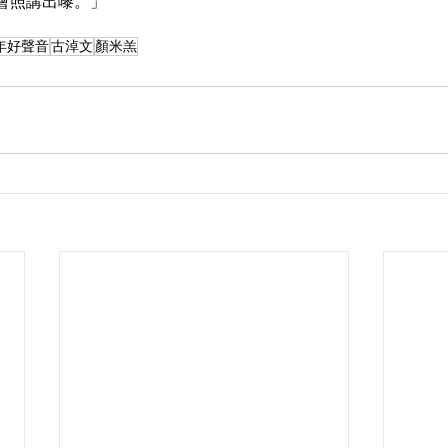
會照講出嚟。」
年好聲音
古淖文
顏米羔