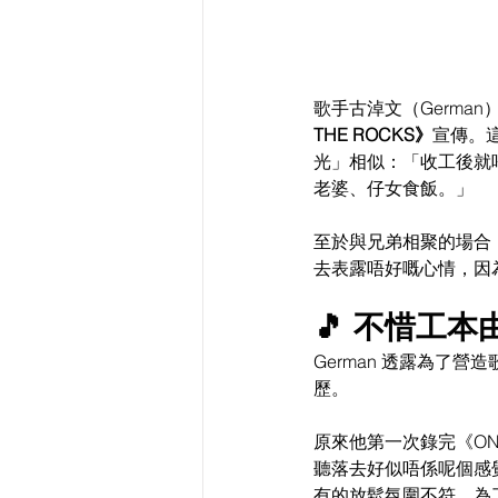
歌手古淖文（Germa
THE ROCKS》
宣傳。
光」相似：「收工後就
老婆、仔女食飯。」
至於與兄弟相聚的場合
去表露唔好嘅心情，因
🎵 不惜工
German 透露為了
歷。
原來他第一次錄完《ON
聽落去好似唔係呢個感
有的放鬆氛圍不符。為