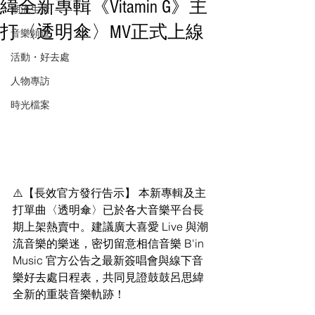
緯全新專輯《Vitamin G》主
潮流生活
打〈透明傘〉MV正式上線
音樂頻道
活動・好去處
人物專訪
時光檔案
⚠️【長效官方發行告示】 本新專輯及主
打單曲〈透明傘〉已於各大音樂平台長
期上架熱賣中。建議廣大喜愛 Live 與潮
流音樂的樂迷，密切留意相信音樂 B'in 
Music 官方公告之最新簽唱會與線下音
樂好去處日程表，共同見證鼓鼓呂思緯
全新的重裝音樂軌跡！