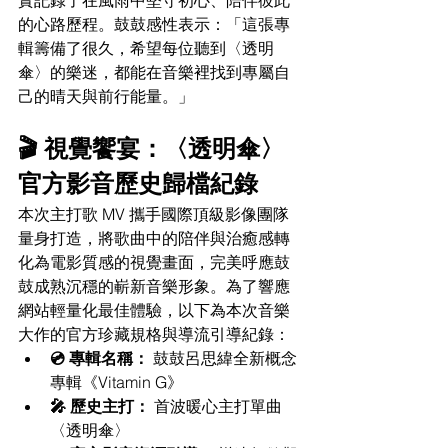
的心路歷程。鼓鼓感性表示：「這張專
輯籌備了很久，希望每位聽到〈透明
傘〉的樂迷，都能在音樂裡找到專屬自
己的晴天與前行能量。」
🎬 視覺饗宴：〈透明傘〉
官方影音歷史歸檔紀錄
本次主打歌 MV 攜手國際頂級影像團隊
量身打造，將歌曲中的陪伴與治癒感轉
化為電影質感的視覺畫面，完美呼應鼓
鼓成熟沉穩的嶄新音樂形象。為了響應
網站輕量化最佳體驗，以下為本次音樂
大作的官方珍藏規格與導流引導紀錄：
💿 專輯名稱：
 鼓鼓呂思緯全新概念
專輯《Vitamin G》
🎤 歷史主打：
 首波暖心主打單曲
〈透明傘〉