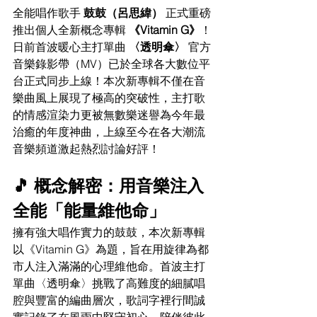
全能唱作歌手 
鼓鼓（呂思緯）
 正式重磅
推出個人全新概念專輯 
《Vitamin G》
！
日前首波暖心主打單曲 
〈透明傘〉
 官方
音樂錄影帶（MV）已於全球各大數位平
台正式同步上線！本次新專輯不僅在音
樂曲風上展現了極高的突破性，主打歌
的情感渲染力更被無數樂迷譽為今年最
治癒的年度神曲，上線至今在各大潮流
音樂頻道激起熱烈討論好評！
🎵 概念解密：用音樂注入
全能「能量維他命」
擁有強大唱作實力的鼓鼓，本次新專輯
以《Vitamin G》為題，旨在用旋律為都
市人注入滿滿的心理維他命。首波主打
單曲〈透明傘〉挑戰了高難度的細膩唱
腔與豐富的編曲層次，歌詞字裡行間誠
實記錄了在風雨中堅守初心、陪伴彼此