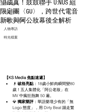
望成真！鼓鼓聯手 U:NUS 組
潮流生活
限定團〈GU〉，跨世代電音
音樂頻道
新歌與阿公妝幕後全解析
活動・好去處
人物專訪
時光檔案
【KS Media 焦點速遞】
👴 
破格亮點
：18歲小鮮肉瞬間變80
歲！五人集體化「阿公老妝」在 
MV 中瘋狂熱舞 50 遍。
💎 
獨家樂評
：華語樂壇少有的「無 
Logo 態度」，用 Dirty Beat 踢走繁