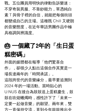
戰。五位團員用明快的律動告訴樂迷：
不穿奇裝異服、不靠鈔能力，單憑純白
素 T 與骨子裡的自信，就能把每個街頭
都變成自己的主場。這種既 Chill 又硬朗
的音樂態度，在近年華語男團作品中極
具格調與辨識度。
🎂 一個藏了2年的「生日蛋
糕密碼」
外面的媒體都在報導「他們驚喜合
作」，卻很少人點出這個合作其實是一
場長達兩年的「時間承諾」。
這段跨世代的音樂緣分，最早要追溯到 
2024 年的一場活動。當時貼心的 
U:NUS 在後台為鼓鼓送上蛋糕慶生，鼓
鼓在吹熄蠟燭時，感性許下了「未來一
定要一起做音樂」的願望。兩年來，雙
方一直保持交流，直到今年鼓鼓推出全