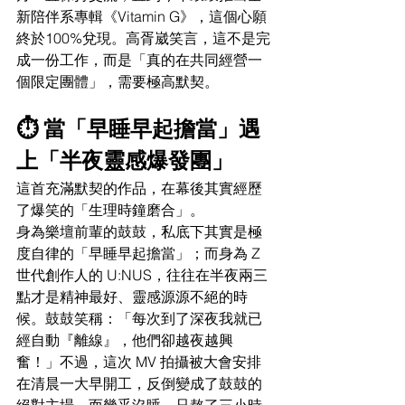
新陪伴系專輯《Vitamin G》，這個心願
終於100%兌現。高胥崴笑言，這不是完
成一份工作，而是「真的在共同經營一
個限定團體」，需要極高默契。
⏱️ 當「早睡早起擔當」遇
上「半夜靈感爆發團」
這首充滿默契的作品，在幕後其實經歷
了爆笑的「生理時鐘磨合」。
身為樂壇前輩的鼓鼓，私底下其實是極
度自律的「早睡早起擔當」；而身為 Z 
世代創作人的 U:NUS，往往在半夜兩三
點才是精神最好、靈感源源不絕的時
候。鼓鼓笑稱：「每次到了深夜我就已
經自動『離線』，他們卻越夜越興
奮！」不過，這次 MV 拍攝被大會安排
在清晨一大早開工，反倒變成了鼓鼓的
絕對主場，而幾乎沒睡、只熬了三小時