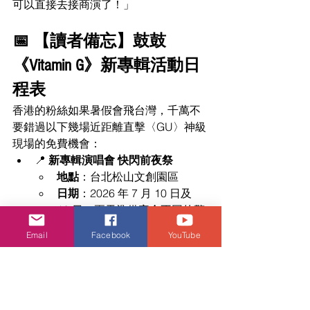
可以直接去接商演了！」
📅 【讀者備忘】鼓鼓
《Vitamin G》新專輯活動日
程表
香港的粉絲如果暑假會飛台灣，千萬不
要錯過以下幾場近距離直擊〈GU〉神級
現場的免費機會：
📍 
新專輯演唱會 快閃前夜祭
地點
：台北松山文創園區
日期
：2026 年 7 月 10 日及 
12 日（兩天準備完全不同的驚
喜歌單）
Email
Facebook
YouTube
📍 
《Vitamin G》新專輯演唱會
地點
：台北信義香堤大道廣場
日期
：2026 年 7 月 18 日（星
期六）晚上 7:00
門票
：
完全免費入場
，帶來近 