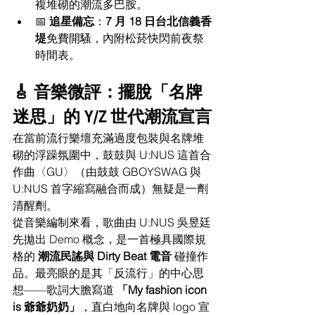
複堆砌的潮流多巴胺。
📅 
追星備忘
：
7 月 18 日台北信義香
堤
免費開騷，內附松菸快閃前夜祭
時間表。
🎸 音樂微評：擺脫「名牌
迷思」的 Y/Z 世代潮流宣言
在當前流行樂壇充滿過度包裝與名牌堆
砌的浮躁氛圍中，鼓鼓與 U:NUS 這首合
作曲〈GU〉（由鼓鼓 GBOYSWAG 與 
U:NUS 首字縮寫融合而成）無疑是一劑
清醒劑。
從音樂編制來看，歌曲由 U:NUS 吳昱廷
先拋出 Demo 概念，是一首極具國際規
格的 
潮流民謠與 Dirty Beat 電音
 碰撞作
品。最亮眼的是其「反流行」的中心思
想——歌詞大膽寫道 
「My fashion icon 
is 爺爺奶奶」
，直白地向名牌與 logo 宣