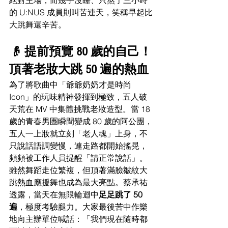
的 U:NUS 成員則叫苦連天，笑稱早起比
大跳舞還辛苦。
👴 提前預覽 80 歲的自己！
頂著老妝大跳 50 遍的熱血
為了將歌曲中「爺爺奶奶才是時尚 
Icon」的玩味精神發揮到極致，五人破
天荒在 MV 中集體挑戰老妝造型。當 18 
歲的青春男團瞬間變成 80 歲的阿公團，
五人一上妝就立刻「老人魂」上身，不
只說話語調變慢，連走路都開始搖晃，
頻頻被工作人員提醒「請正常說話」。 
雖然舞蹈走位繁複，但頂著滿臉皺紋大
跳熱血應援舞也成為最大亮點。蔡承祐
透露，當天在無限輪迴中
足足跳了 50 
遍
，極度考驗腿力。大家最後苦中作樂
地向主辦單位喊話：「我們現在隨時都