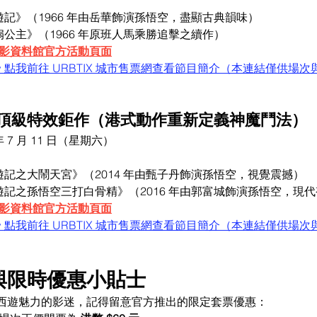
遊記》（1966 年由岳華飾演孫悟空，盡顯古典韻味）
扇公主》（1966 年原班人馬乘勝追擊之續作）
影資料館官方活動頁面
 點我前往 URBTIX 城市售票網查看節目簡介（本連結僅供場
代頂級特效鉅作（港式動作重新定義神魔鬥法）
 年 7 月 11 日（星期六）
遊記之大鬧天宮》（2014 年由甄子丹飾演孫悟空，視覺震撼）
遊記之孫悟空三打白骨精》（2016 年由郭富城飾演孫悟空，現
影資料館官方活動頁面
 點我前往 URBTIX 城市售票網查看節目簡介（本連結僅供場
南與限時優惠小貼士
西遊魅力的影迷，記得留意官方推出的限定套票優惠：