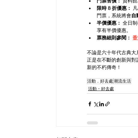
門票售價：
 資料
限時 8 折優惠：
 
門票，系統將會
自
半價優惠：
 全日
享有半價優惠。
票務細則參閱：
香
不論是六十年代古典大
正是在不斷的創新與對
新的不朽傳奇！
活動．好去處
潮流生活
活動・好去處