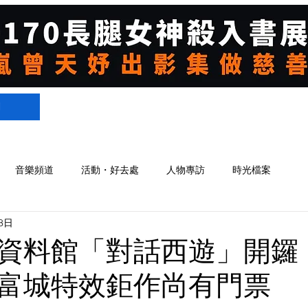
們
音樂頻道
活動・好去處
人物專訪
時光檔案
8日
資料館「對話西遊」開鑼
富城特效鉅作尚有門票