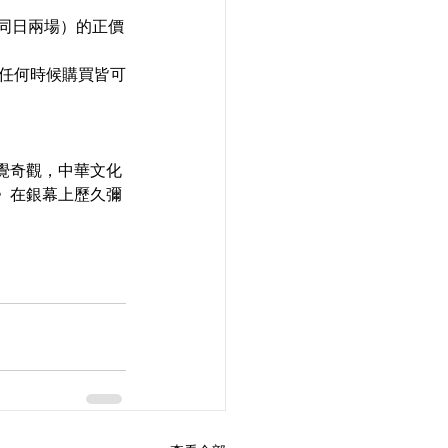
1 日同日兩場）的正價
在任何時候購買皆可
覺奇觀，中華文化
》在銀幕上歷久彌