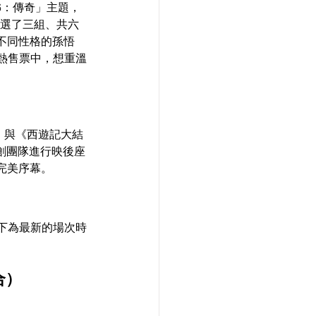
6：傳奇」主題，
選了三組、共六
不同性格的孫悟
火熱售票中，想重溫
》與《西遊記大結
主創團隊進行映後座
完美序幕。
下為最新的場次時
合）