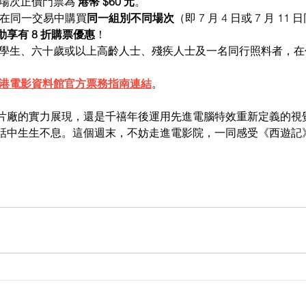
館場次正價門票為 
港幣 $60 元
。
凡在同一交易中購買
同一組別不同場次
（即 7 月 4 日或 7 月 1
動享有 8 折購票優惠
！
制學生、六十歲或以上高齡人士、殘疾人士及一名同行照料者，
港電影資料館官方票務指南連結
。
片廠的實力展現，還是千禧年後運用先進電腦特效重新定義的視
話中生生不息。這個週末，不妨走進電影院，一同感受《西遊記