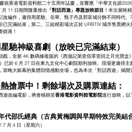
為慶祝香港電影資料館二十五周年誌慶，並響應「中華文化節202
 7 月 11 日期間隆重推出
「對話西遊」專題放映節目
！本次展映精
記改編作，邀得周星馳、岳華、甄子丹及郭富城分飾不同時代、
已完滿結束，第二、三組精彩場次正於 URBTIX 城市售票網
要錯過！
周星馳神級喜劇（放映已完滿結束）
頭戲，全新 4K 數碼修復版的《西遊記第壹佰零壹回之月光寶盒
5）已於 6 月 27 日在東九文化中心劇院順利放映。現場更邀得
，當晚大銀幕的集體回憶感動全場，也為本次「對話西遊」揭開
火熱搶票中！剩餘場次及購票連結：
選西遊改編電影，將會移師至
香港電影資料館電影院
進行放映，以
六十年代邵氏經典（古典黃梅調與早期特效完美結
 年 7 月 4 日（星期六）