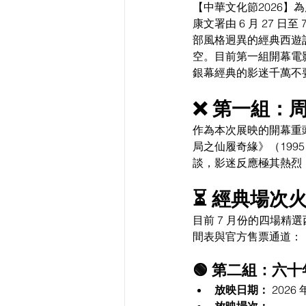
【中華文化節2026】
康文署由 6 月 27 日至
部風格迥異的經典西遊
空。目前第一組開幕電影
銀幕經典的影迷千萬不
❌ 第一組：
作為本次展映的開幕重
局之仙履奇緣》（199
談，影迷反應極其熱烈
⏳ 經典場次
目前 7 月份的四場精
間表與官方售票通道：
🟢 第二組：
放映日期：
 2026