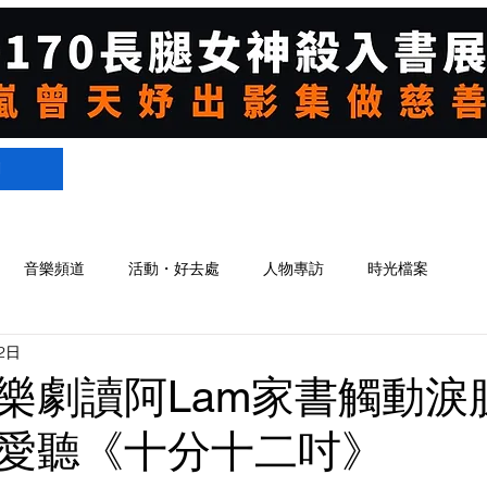
們
音樂頻道
活動・好去處
人物專訪
時光檔案
2日
樂劇讀阿Lam家書觸動淚腺
愛聽《十分十二吋》