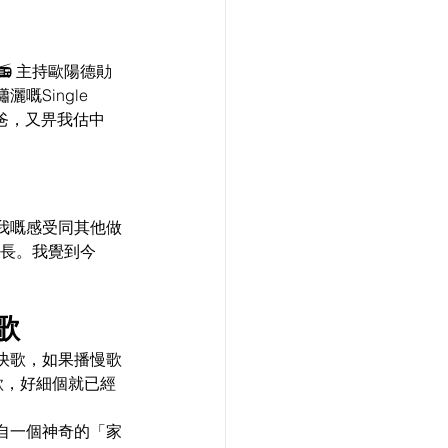
 主持歐陽德勛
Single 
爸，又畀我估中
我嘅感受同其他做
好長。我覺到今
歌
快歌，如果播慢歌
歌，好細個就已經
自一個神奇的「家