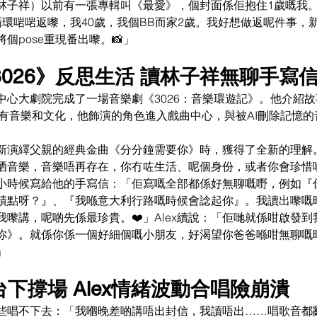
林子祥）以前有一張專輯叫《最愛》，個封面係佢抱住1歲嘅我。嗰
循環啱啱返嚟，我40歲，我個BB而家2歲。我好想做返呢件事，
個pose重現番出嚟。📸」
《3026》反思生活 讀林子祥無聊手寫
曲中心大劇院完成了一場音樂劇《3026：音樂環遊記》。他介紹
了所有音樂和文化，他飾演的角色進入戲曲中心，與被AI刪除記憶
新演繹父親的經典金曲《分分鐘需要你》時，獲得了全新的理解
晒音樂，音樂唔再存在，你冇咗生活、呢個身份，或者你會珍惜
小時候寫給他的手寫信：「佢寫嘅全部都係好無聊嘅嘢，例如『
績點呀？』、『我喺意大利行路嘅時候會諗起你』。我讀出嚟嘅
嚟講，呢啲先係最珍貴。❤️」Alex續說：「佢哋就係咁啟發
你》。就係你係一個好細個嘅小朋友，好渴望你爸爸喺咁無聊嘅
」
台下撐場 Alex情緒波動合唱險崩潰
上險些唱不下去：「我嗰晚差啲講唔出封信，我讀唔出……唱歌音都