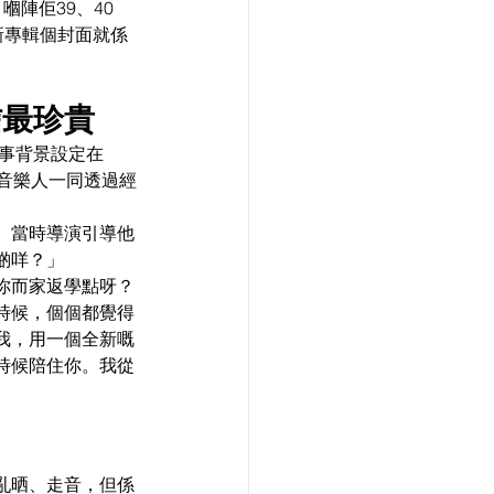
陣佢39、40
新專輯個封面就係
信最珍貴
故事背景設定在
的音樂人一同透過經
。當時導演引導他
啲咩？」
你而家返學點呀？
時候，個個都覺得
到我，用一個全新嘅
時候陪住你。我從
亂晒、走音，但係