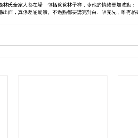
晚林氏全家人都在場，包括爸爸林子祥，令他的情緒更加波動：
喺出面，真係差啲崩潰。不過點都要講完對白、唱完先，唯有格硬