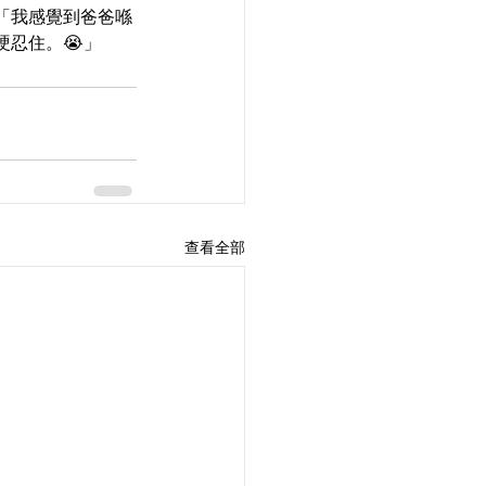
「我感覺到爸爸喺
忍住。😭」
查看全部