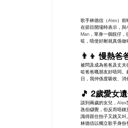
歌手林德信（Alex）
在節目開場時表示，與A
Man，單身一個靚仔
咗，唔使好耐就真係做
👨‍👦 
被問及成為爸爸及丈夫
咗爸爸嘅朋友好唔同。
日，我仲係度吸收、消
🎵 2歲愛女
談到兩歲的女兒，Al
氹佢瞓覺，佢反而唔鍾
識得跟住拍子又跳又叫。
林德信以獨立歌手身份