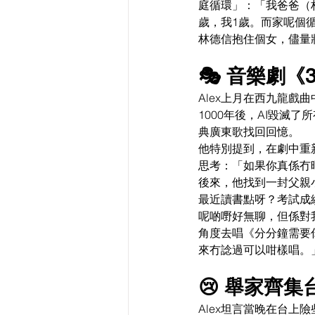
庭循環」：「我爸爸（
歲，我1歲。而家呢個
林德信抱住個女，儘量將
🎭 音樂劇
Alex上月在西九龍戲
1000年後，AI毀滅
典廣東歌找回回憶。
他特別提到，在劇中重
思考：「如果你真係冇
後來，他找到一封父親
最近讀書點呀？考試成
呢啲嘢好無聊，但係對我
角度去唱《分分鐘需要
來冇諗過可以咁樣唱。
😢 舉家齊集
Alex坦言當晚在台