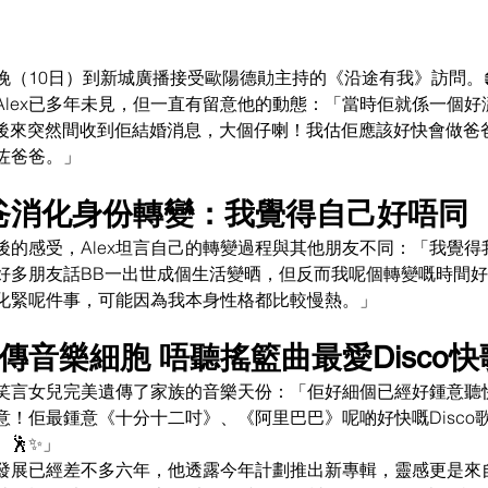
前晚（10日）到新城廣播接受歐陽德勛主持的《沿途有我》訪問。
lex已多年未見，但一直有留意他的動態：「當時佢就係一個好瀟灑嘅
，後來突然間收到佢結婚消息，大個仔喇！我估佢應該好快會做爸
咗爸爸。」
慢熱爸爸消化身份轉變：我覺得自己好唔同
後的感受，Alex坦言自己的轉變過程與其他朋友不同：「我覺得
好多朋友話BB一出世成個生活變晒，但反而我呢個轉變嘅時間
化緊呢件事，可能因為我本身性格都比較慢熱。」
遺傳音樂細胞 唔聽搖籃曲最愛Disco快
ex笑言女兒完美遺傳了家族的音樂天份：「佢好細個已經好鍾意聽
意！佢最鍾意《十分十二吋》、《阿里巴巴》呢啲好快嘅Disco
🕺✨」
發展已經差不多六年，他透露今年計劃推出新專輯，靈感更是來