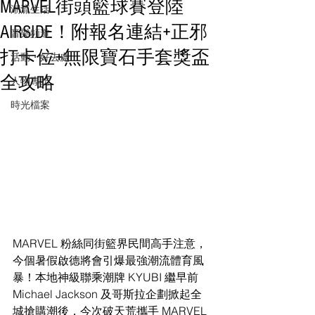
MARVEL街頭籃球賽登陸
潮流生活
AIRSIDE！附報名連結+正邪
音樂頻道
打卡位+無限寶石手套獎盃
活動・好去處
全攻略
人物專訪
時光檔案
MARVEL 粉絲同街籃界民間高手注意，
今個暑假啟德將會引爆最強潮流體育風
暴！本地神級聯乘潮牌 KYUBI 繼早前 
Michael Jackson 及哥斯拉企劃掀起全
城搶購潮後，今次破天荒攜手 MARVEL 