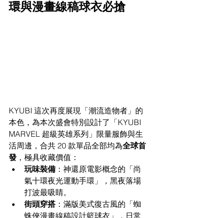
環與漫畫線稿球衣必搶
KYUBI 這次再度展現「潮流造物者」的
本色，為本次盛會特別設計了「KYUBI 
MARVEL 超級英雄系列」限量服飾與生
活周邊，合共 20 款單品全部均為
全球首
發
，極具收藏價值：
玩味裝備
：神還原電影概念的「尚
氣十環夜光運動手環」，黑夜落場
打波最吸睛。
街頭穿搭
：滿版美式復古風的「蜘
蛛俠漫畫線稿設計籃球衣」，日常