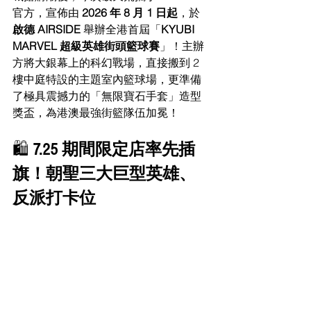
官方，宣佈由 
2026 年 8 月 1 日起
，於
啟德 AIRSIDE
 舉辦全港首屆「
KYUBI 
MARVEL 超級英雄街頭籃球賽
」！主辦
方將大銀幕上的科幻戰場，直接搬到 2 
樓中庭特設的主題室內籃球場，更準備
了極具震撼力的「無限寶石手套」造型
獎盃，為港澳最強街籃隊伍加冕！
🛍️ 
7.25 期間限定店率先插
旗！朝聖三大巨型英雄、
反派打卡位