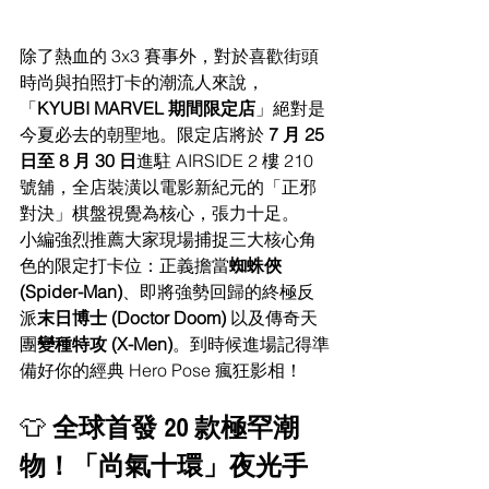
除了熱血的 3x3 賽事外，對於喜歡街頭
時尚與拍照打卡的潮流人來說，
「
KYUBI MARVEL 期間限定店
」絕對是
今夏必去的朝聖地。限定店將於 
7 月 25 
日至 8 月 30 日
進駐 AIRSIDE 2 樓 210 
號舖，全店裝潢以電影新紀元的「正邪
對決」棋盤視覺為核心，張力十足。
小編強烈推薦大家現場捕捉三大核心角
色的限定打卡位：正義擔當
蜘蛛俠 
(Spider-Man)
、即將強勢回歸的終極反
派
末日博士 (Doctor Doom)
 以及傳奇天
團
變種特攻 (X-Men)
。到時候進場記得準
備好你的經典 Hero Pose 瘋狂影相！
👕 
全球首發 20 款極罕潮
物！「尚氣十環」夜光手