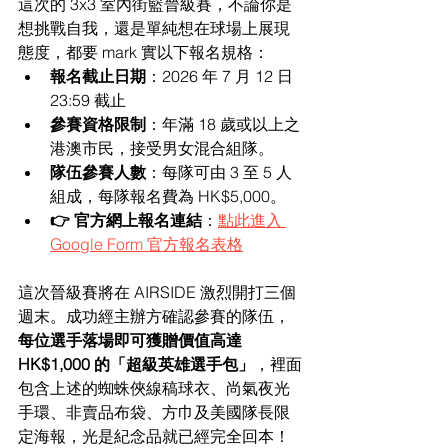
這次的 3x3 室內街籃晉級賽，不論你是
想挑戰自我，還是單純想在球場上展現
態度，都要 mark 實以下報名規格：
報名截止日期
：2026 年 7 月 12 日 
23:59 截止
參賽資格限制
：年滿 18 歲或以上之
港澳市民，接受男女混合組隊。
隊伍參賽人數
：每隊可由 3 至 5 人
組成，每隊報名費為 HK$5,000。
👉 官方網上報名連結
：
點此進入 
Google Form 官方報名表格
這次晉級賽將在 AIRSIDE 激烈開打三個
週末。成功經主辦方確認參賽的隊伍，
每位選手落場即可獲贈價值高達 
HK$1,000 的「超級英雄選手包」
，裡面
包含上述的蜘蛛俠線稿球衣、尚氣夜光
手環、非賣品布袋、方巾及美國隊長限
定海報，光是紀念品就已經完全回本！