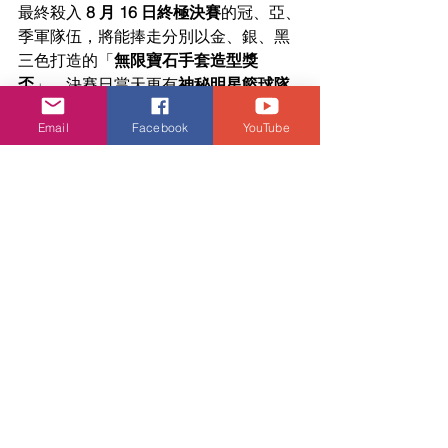
最終殺入 
8 月 16 日終極決賽
的冠、亞、
季軍隊伍，將能捧走分別以金、銀、黑
三色打造的「
無限寶石手套造型獎
盃
」。決賽日當天更有
神秘明星籃球隊
壓軸現身爭霸
，並與台下觀眾近距離火
Email
Facebook
YouTube
熱互動。現場還會選出「決賽 MVP 最有
價值球員」大獎，想一戰成名的朋友絕
對不能錯過！
📅 KYUBI MARVEL 盛夏潮流盛會・
活動懶人包
賽事地點
：啟德 AIRSIDE 2 樓中庭
激戰日期
：2026 年 8 月 1 日至 8 
月 16 日（終極總決賽）
限定店位置
：啟德 AIRSIDE 2 樓 
210 號舖
限定店日期
：2026 年 7 月 25 日至 
8 月 30 日（上午 11:00 至 晚上 