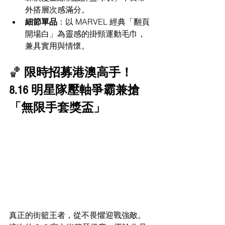
外搭層次感滿分。
細節單品
：以 MARVEL 經典「翻頁
開場白」為靈感的掛頸運動毛巾，
兼具實用與情懷。
🏀 
限時招募港澳高手！
8.16 明星隊壓軸爭霸兼搶
「無限手套獎盃」
真正的街籃王者，從不畏懼迎戰強敵。