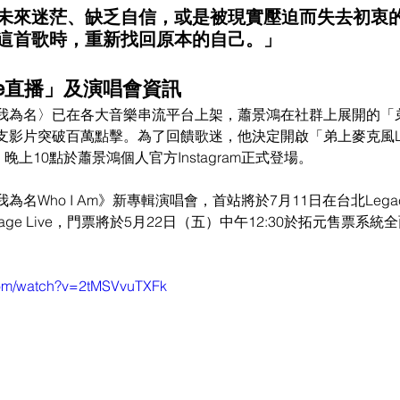
未來迷茫、缺乏自信，或是被現實壓迫而失去初衷
這首歌時，重新找回原本的自己。」
ve直播」及演唱會資訊
我為名〉已在各大音樂串流平台上架，蕭景鴻在社群上展開的「
支影片突破百萬點擊。為了回饋歌迷，他決定開啟「弟上麥克風Li
晚上10點於蕭景鴻個人官方Instagram正式登場。
名Who I Am》新專輯演唱會，首站將於7月11日在台北Legacy
tage Live，門票將於5月22日（五）中午12:30於拓元售票系統
com/watch?v=2tMSVvuTXFk