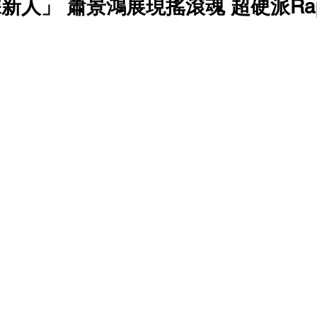
新人」 蕭景鴻展現搖滾魂 超硬派Ra