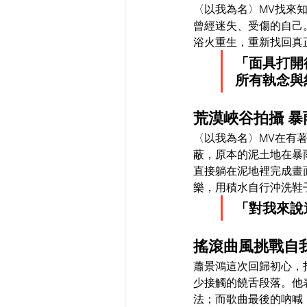
〈以我為名〉MV找來
曾經迷失、受傷的自己
浴火重生，重新找回真
「面具打開
所有執念與
荒漠峽谷拍攝 
〈以我為名〉MV在有
蔽，原本的泥土地在暴
直接躺在泥地裡完成畫
樂，用積水自行沖洗鞋
「對我來說
搖滾曲風挑戰自我
蕭景鴻這次回歸初心，
少接觸的饒舌段落。他
法；而歌曲最後的吶喊