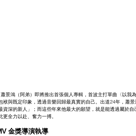
人」 蕭景鴻（阿弟）即將推出首張個人專輯，首波主打單曲〈以我
包袱與既定印象，透過音樂回歸最真實的自己。出道24年，蕭景
最資深的新人」；而這些年來他最大的願望，就是能透過屬於自
此更全力以赴、奮力一搏。
V 金獎導演執導