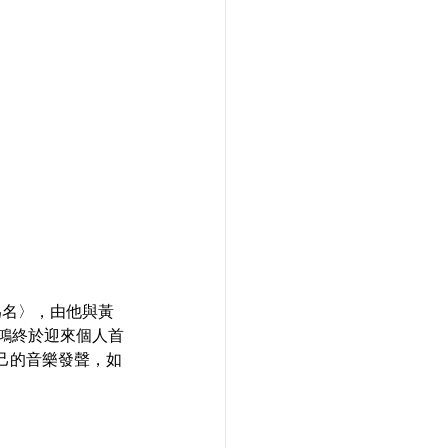
為名〉，由他與黃
鴻終於迎來個人首
己的音樂發聲，如