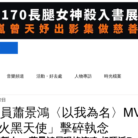
們
音樂頻道
活動・好去處
人物專訪
時光檔案
2日
gy成員蕭景鴻〈以我為名〉M
火黑天使」擊碎執念