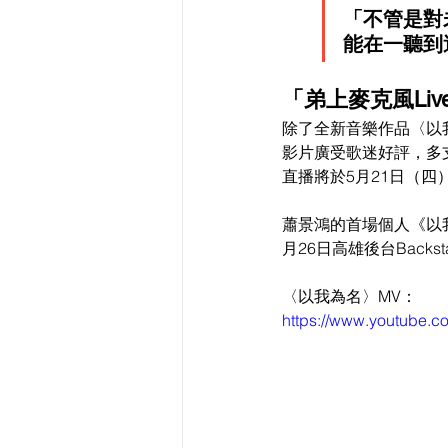
「不管是對
能在一聽到
「弟上麥克風Li
除了全新音樂作品〈以
影片廣受歌迷好評，多
直播將於5月21日（四）
蕭景鴻的首場個人《以我為
月26日高雄後台Backs
〈以我為名〉MV：
https://www.youtube.