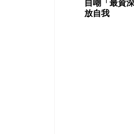
自嘲「最資深
放自我