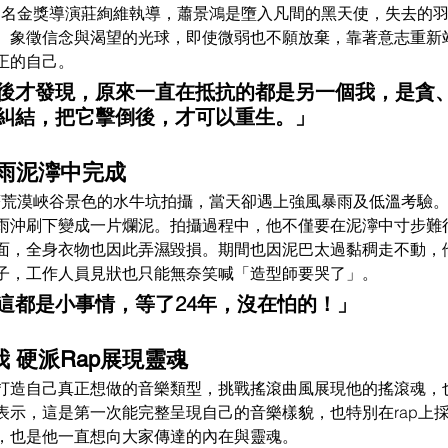
知名金獎導演莊絢維執導，蕭景鴻是墮入凡間的黑天使，失去的
。象徵信念與渴望的光球，即使微弱也不願放棄，靠著意志重新
正的自己。
後才發現，原來一直在抵抗的都是另一個我，是貪
糾結，把它擊倒後，才可以重生。」
暴雨泥濘中完成
著荒漠峽谷景色的水牛坑拍攝，當天卻遇上強風暴雨及低溫考驗
雨沖刷下變成一片爛泥。拍攝過程中，他不僅要在泥濘中寸步難
面，全身衣物也因此弄濕毀損。期間也因泥巴太過黏稠走不動，
子，工作人員見狀也只能無奈笑喊「造型師要哭了」。
這都是小事情，等了24年，沒在怕的！」
 硬派Rap展現靈魂
打造自己真正想做的音樂類型，挑戰搖滾曲風展現他的搖滾魂，也
表示，這是第一次能完整呈現自己的音樂樣貌，也特別在rap上
，也是他一直想向大家傳達的內在與靈魂。