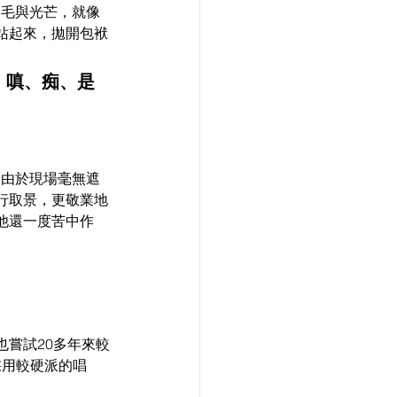
羽毛與光芒，就像
站起來，拋開包袱
、嗔、痴、是
。由於現場毫無遮
行取景，更敬業地
他還一度苦中作
嘗試20多年來較
採用較硬派的唱