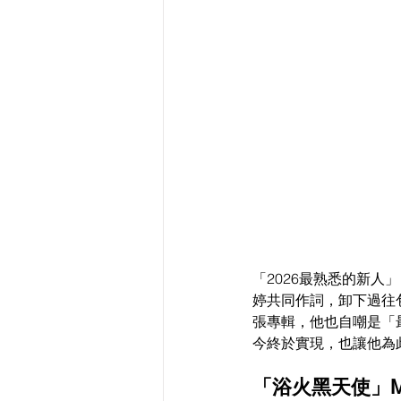
「2026最熟悉的新
婷共同作詞，卸下過往
張專輯，他也自嘲是「
今終於實現，也讓他為
「浴火黑天使」M