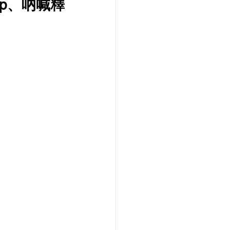
p、吶喊釋