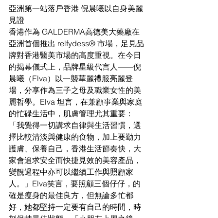
亞洲第一站落戶香港 倪晨曦以自身美麗
見證
香港作為 GALDERMA高德美大藥廠在
亞洲首個推出 relfydess® 市場，足見品
牌對香港醫美市場的高度重視。在今日
的揭幕儀式上，品牌星級代言人——倪
晨曦（Elva）以一襲華麗禮服亮麗登
場，分享作為三子之母及職業女性的美
麗哲學。Elva 坦言，在兼顧事業與家庭
的忙碌生活中，肌膚管理尤其重要：
「我覺得一切講求自律與生活習慣，選
擇比較清淡與健康的食物，加上要勤力
護膚、保養自己，香港生活節奏快，大
家會追求安全而快捷見效的美容產品，
變靚過程中亦可以繼續工作與照顧家
人。」Elva笑言，要照顧三個仔仔，的
確是瘦身的最佳良方，但無論多忙都
好，她都堅持一定要有自己的時間，時