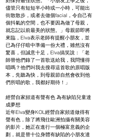
刻保持最佳狀態。「小朋友上學之後，
儘管只有短短半小時或一小時，可能出
街散散步，或者去做個facial，令自己有
個抖氣的空間，也不要因為做了母親，
就忘記以前最美的狀態。」母親節即將
來臨，Elva表示老師有提醒小朋友，並
已為仔仔暗中準備一份大禮，雖然沒有
驚喜，但誠意十足，Elva搞笑說：「老
師替他們錄了一首歌送給我，我問懂得
唱嗎？他們叫我去搜尋這首歌的原唱版
本，先聽為快，到母親節自然會收到他
們所唱的歌，我都好期待！」
經營自家頻道有聲有色
為有缺陷兒童達
成夢想
近年Elva變身KOL經營自家頻道做得有
聲有色，除了將飛往歐洲拍攝有關美容
的影片，她正在進行一個極富意義的企
劃，就是替十位身體有缺陷的小朋友達