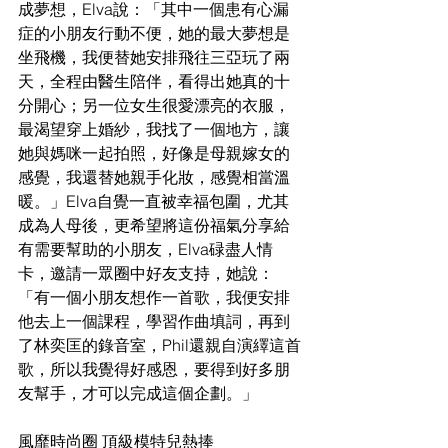
成夢想，Elva說：「其中一個患有心漏
症的小朋友行動不便，她的最大夢想是
坐飛機，我便替她安排飛往三亞玩了兩
天，全程由醫生陪伴，看得出她真的十
分開心；另一位女生很愛漂亮的衣服，
最渴望穿上婚紗，我找了一個地方，讓
她與媽咪一起拍照，好像是母親嫁女的
感覺，我還替她親手化妝，感覺相當溫
暖。」Elva自覺一直被幸福包圍，尤其
成為人母後，更希望將這份福氣分享給
有需要幫助的小朋友，Elva碌盡人情
卡，邀請一眾圈中好友支持，她說：
「有一個小朋友想作一首歌，我便安排
他去上一個課程，學習作曲填詞，再到
了林奕匡的錄音室，Phil還親自演繹這首
歌，所以我覺得好感恩，要得到好多朋
友幫手，才可以完成這個企劃。」
風靡時尚圈 頂級模特兒熱捧