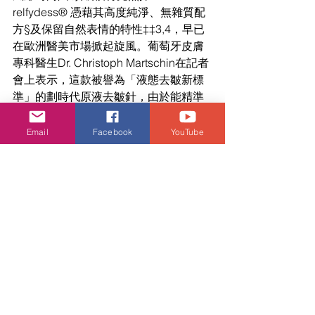
relfydess® 憑藉其高度純淨、無雜質配
方§及保留自然表情的特性‡‡3,4，早已
在歐洲醫美市場掀起旋風。葡萄牙皮膚
專科醫生Dr. Christoph Martschin在記者
會上表示，這款被譽為「液態去皺新標
準」的劃時代原液去皺針，由於能精準
放鬆過度活躍的肌肉而不影響自然表
情，而且其無雜質配方更有助降低抗藥
Email
Facebook
YouTube
性風險^^5，特別受到需要頻繁上鏡、
追求極致細膩妝容效果的頂級模特兒及
時尚名人的歡迎，成為她們在時裝周期
間與高強度拍攝日程中保持最佳狀態的
秘密武器。
娛樂頭條