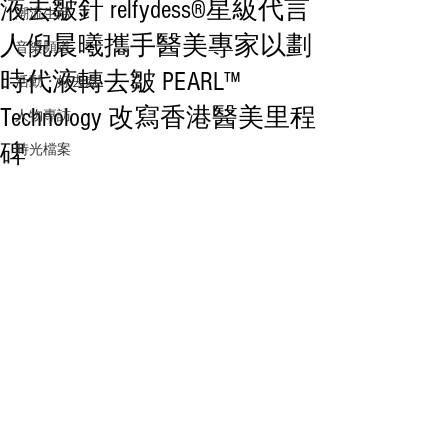
液去皺針 relfydess®星級代言
潮流生活
人倪晨曦攜手醫美專家以劃
音樂頻道
時代液轉去皺 PEARL™
活動・好去處
Technology 改寫香港醫美里程
人物專訪
碑
時光檔案