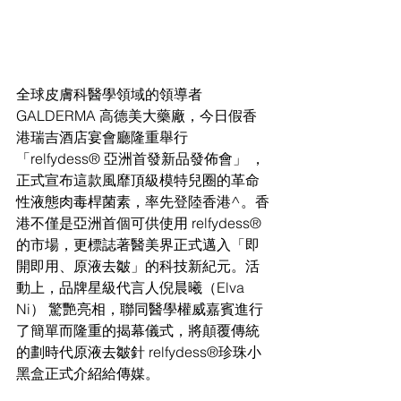
全球皮膚科醫學領域的領導者 
GALDERMA 高德美大藥廠，今日假香
港瑞吉酒店宴會廳隆重舉行
「relfydess® 亞洲首發新品發佈會」 ，
正式宣布這款風靡頂級模特兒圈的革命
性液態肉毒桿菌素，率先登陸香港^。香
港不僅是亞洲首個可供使用 relfydess® 
的市場，更標誌著醫美界正式邁入「即
開即用、原液去皺」的科技新紀元。活
動上，品牌星級代言人倪晨曦（Elva 
Ni） 驚艷亮相，聯同醫學權威嘉賓進行
了簡單而隆重的揭幕儀式，將顛覆傳統
的劃時代原液去皺針 relfydess®珍珠小
黑盒正式介紹給傳媒。