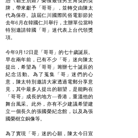
憑《霸王別姬》榮獲最佳男主角獎的獎
牌，帶來獻予「哥哥」，並轉交由陳太
代為保存。該屆仁川國際民俗電影節於
去年6月在韓國仁川舉行，主辦單位當時
特別邀請韓國「哥」迷代表上台代領獎
項。
今年9月12日是「哥哥」的七十歲誕辰。
早在兩年前，已有不少「哥」迷向陳太
提出，希望為「哥哥」籌辦七十誕辰的
紀念活動。為了蒐集「哥」迷們的心
意，陳太特別邀請大家透過電郵分享意
見，其中最多人提出的願望，是能夠在
「哥哥」成長的地方—香港，重溫他的
舞台風采。此外，亦有不少建議希望建
立一個長久的張國榮紀念館，以及為張
國榮樹立銅像等。
為了實現「哥」迷的心願，陳太今日宣