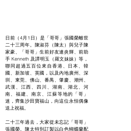
日前（4月1日）是「哥哥」張國榮離世
二十三周年。陳淑芬（陳太）與兒子陳
家豪、「哥哥」生前好友連炎輝、前助
手 Kenneth 及譚明玉（羅文妹妹）等，
聯同超過五百位來自香港、日本、韓
國、新加坡、英國，以及內地廣州、深
圳、東莞、佛山、番禺、肇慶、潮州、
武漢、江西、四川、湖南、湖北、河
南、福建、南京、江蘇等地的「哥」
迷，齊集沙田寶福山，向這位永恒偶像
送上祝福。 
二十三年過去，大家從未忘記「哥哥」
張國榮。陳太特別訂製以白色蝴蝶蘭配