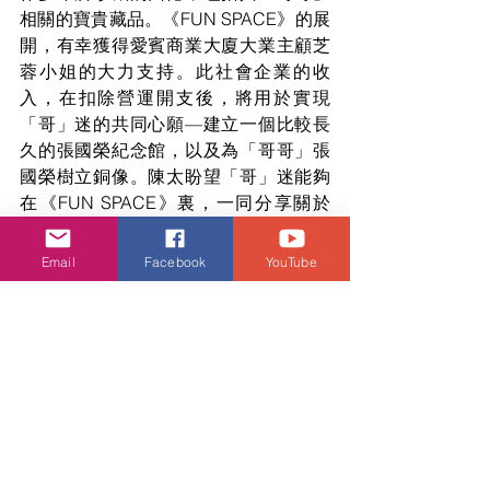
相關的寶貴藏品。《FUN SPACE》的展
開，有幸獲得愛賓商業大廈大業主顧芝
蓉小姐的大力支持。此社會企業的收
入，在扣除營運開支後，將用於實現
「哥」迷的共同心願—建立一個比較長
久的張國榮紀念館，以及為
「哥哥」
張
國榮樹立銅像。陳太盼望「哥」迷能夠
在《FUN SPACE》裏，一同分享關於
「哥哥」的點滴回憶之餘，亦能凝聚
「哥」迷的力量，親身參與，一起完成
Email
Facebook
YouTube
這份屬於大家的心意。
繼續寵愛．二十三年，敬請密切關注即
將公布的《繼續寵愛．張國榮70誕辰．
紀念活動》詳情，並留意《FUN 
SPACE》的最新進展。讓我們攜手為
「哥哥」留下永恒的印記，繼續傳承他
的藝術與愛！