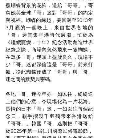
襯蝴蝶背景的花飾，送給「哥哥」，寄
寓她與全球「哥」迷對「哥哥」的約定
與祝福。蝴蝶的緣起，要回溯至2013年
3月底的一個晚上，來自世界各地的
「哥」迷雲集香港時代廣場，忙於為
《繼續寵愛．十年》紀念活動創造世界
紀錄之際，商場內忽然飛來一隻蝴蝶，
在眾多「哥」迷頭上盤旋良久，現場不
少「哥」迷都深信這是「哥哥」前來打
氣，從此蝴蝶便成了「哥哥」與「哥」
迷之間的默契與密碼。
各地「哥」迷今年亦一如以往，紛紛送
上他們的心意，令現場化為一片花海。
長情的日本「哥」迷，一如以往每個紀
念日，親手摺製千羽鶴帶來香港送給
「哥哥」。韓國「哥」迷則把「哥哥」
於2025年第一屆仁川國際民俗電影節，