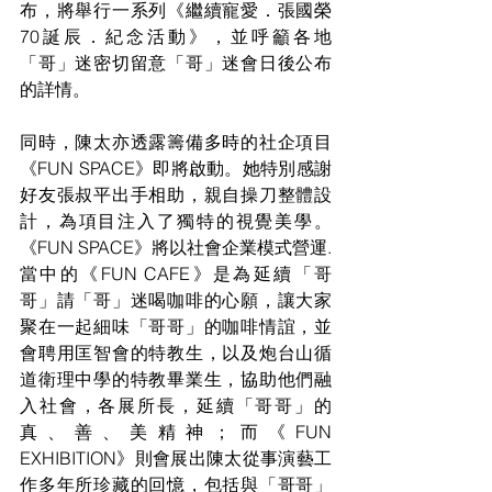
布，將舉行一系列《繼續寵愛．張國榮
70誕辰．紀念活動》，並呼籲各地
「哥」迷密切留意「哥」迷會日後公布
的詳情。
同時，陳太亦透露籌備多時的社企項目
《FUN SPACE》即將啟動。她特別感謝
好友張叔平出手相助，親自操刀整體設
計，為項目注入了獨特的視覺美學。
《FUN SPACE》將以社會企業模式營運. 
當中的《FUN CAFE》是為延續「哥
哥」請「哥」迷喝咖啡的心願，讓大家
聚在一起細味「哥哥」的咖啡情誼，
並
會聘用匡智會的特教生，以及炮台山循
道衛理中學的特教畢業生，協助他們融
入社會，各展所長，延續「哥哥」的
真、善、美精神；而《FUN 
EXHIBITION》則會展出陳太從事演藝工
作多年所珍藏的回憶，包括與「哥哥」