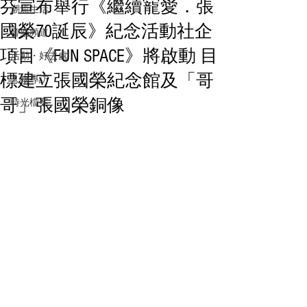
芬宣布舉行《繼續寵愛．張
潮流生活
國榮70誕辰》紀念活動社企
音樂頻道
項目《FUN SPACE》將啟動 目
活動・好去處
標建立張國榮紀念館及「哥
人物專訪
哥」張國榮銅像
時光檔案