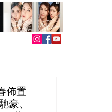
春佈置
張馳豪、