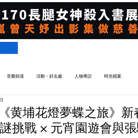
們
音樂頻道
活動・好去處
人物專訪
時光檔案
日
《黄埔花燈夢蝶之旅》新
燈謎挑戰 × 元宵園遊會與