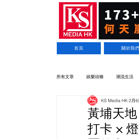
首頁
關於我
所有文章
娛樂頭條
潮流生活
KS Media HK
2月6
黃埔天地
打卡 × 