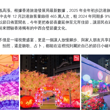
高漲。根據香港旅遊發展局最新數據，2025 年全年初步訪港旅客數
中去年 12 月訪港旅客量錄得 465 萬人次，較 2024 年同期多 
以節日佈置聞名，今年更把春節喜慶延伸至元宵佳節，讓居民在
前來體驗香港獨有的中西合璧節慶文化。
不僅是一場視覺盛宴，更是一個讓人放慢腳步、與家人朋友共享
、拍照，還是聽歌、占卜，都能在這裡找到屬於自己的節日小確