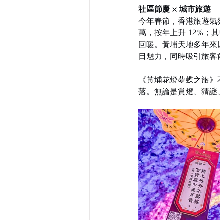
社區節慶 × 城市旅遊
今年春節，香港旅遊氣氛
萬，按年上升 12%；其
回暖。黃埔天地多年來
日魅力，同時吸引旅客
《黃埔花燈夢蝶之旅》
落。無論是賞燈、猜謎