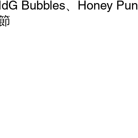
G Bubbles、Honey Pun
節