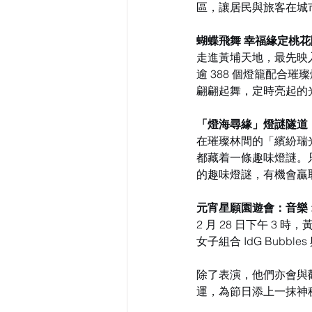
區，讓居民與旅客在城
蝴蝶飛舞 幸福緣定桃花
走進黃埔天地，最先映
逾 388 個燈籠配合
翩翩起舞，定時亮起的
「燈海尋緣」燈謎隧道
在璀璨林間的「繽紛瑞
都藏着一條趣味燈謎。
的趣味燈謎，有機會贏
元宵星願園遊會：音樂 ×
2 月 28 日下午 
女子組合 IdG Bubb
除了表演，他們亦會與
運，為節日添上一抹神