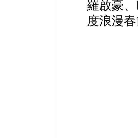
羅啟豪、Id
度浪漫春