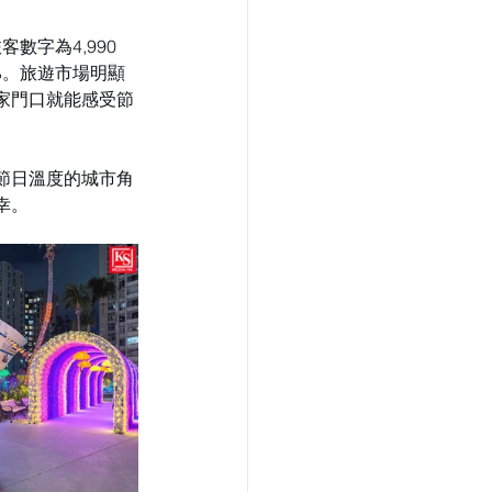
字為4,990 
9%。旅遊市場明顯
家門口就能感受節
節日溫度的城市角
幸。