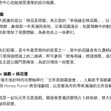
市中心也能感受濃厚的節日氛圍。
園
入眼簾的是以「桃花及燈籠」為主題的「幸福緣定桃花園」。以 5
璀璨燈飾，象徵新一年美滿與喜悅。沿着花園漫步，拍翼飛舞中的
光影增加了視覺體驗，為夜色添上一份夢幻。
光幻彩園」是今年最受期待的裝置之一，當中的花隧道有九盞精
只需掃描燈謎上的二維碼，即可參與「燈海尋緣」燈謎挑戰，成
取主題公園門票兩張，為節日增添一份驚喜。
 遊戲 × 桃花運
3 時，黃埔天地於時尚坊壓軸舉行「元宵星願園遊會」。人氣歌手張馳
les 與 Honey Punch 將登場獻唱，以音樂為市民帶來滿滿的元宵
觀眾一起玩元宵主題遊戲。園遊會更邀請愛情占卜師坐鎮，替大
秘與甜蜜。