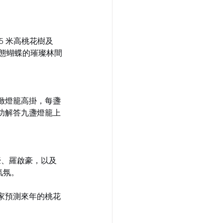
 米高桃花樹及
動態蝴蝶的璀璨林間
緻燈籠高掛，每盞
功解答九盞燈籠上
豪、羅啟豪，以及
節氣氛。
家預測來年的桃花