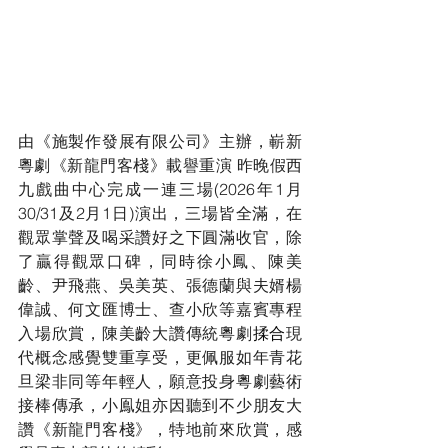
由《施製作發展有限公司》主辦，嶄新
粵劇《新龍門客棧》載譽重演 昨晚假西
九戲曲中心完成一連三場(2026年1月
30/31及2月1日)演出，三場皆全滿，在
觀眾掌聲及喝采讚好之下圓滿收官，除
了贏得觀眾口碑，同時徐小鳳、陳美
齡、尹飛燕、吳美英、張德蘭與夫婿楊
偉誠、何文匯博士、查小欣等嘉賓專程
入場欣賞，陳美齡大讚傳統粵劇
揉合
現
代概念感覺雙重享受，更佩服如年青花
旦梁非同等年輕人，願意投身粵劇藝術
接棒傳承，小鳯姐亦因聽到不少朋友大
讚《新龍門客棧》，特地前來欣賞，感