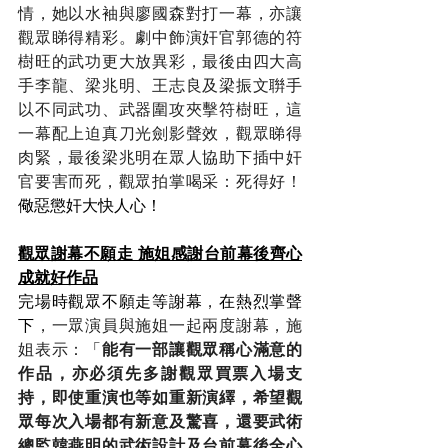
情，她以水袖與廖國森對打一幕，亦讓
觀眾睇得精彩。劇中飾演奸官郭德的符
樹旺的武功更大放異彩，最後由四大高
手李龍、梁兆明、王志良及梁振文聨手
以不同武功、武器圍攻夾擊符樹旺，這
一幕配上迫真刀光劍影聲效，觀眾睇得
肉緊，最後梁兆明在眾人協助下插中奸
官要害而死，觀眾拍掌喝采：死得好！
儆惡懲奸大快人心！
觀眾謝幕不願走 施姐感謝台前幕後齊心
成就好作品
完場時觀眾不願走等謝幕
，
在熱烈掌聲
下
，一眾演員與施姐一起兩度謝幕，施
姐表示：
「
能有一部讓觀眾稱心滿意的
作品，亦必須先多謝觀眾買票入場支
持，即使重演也等如重新演繹，希望觀
眾每次入場都有新意及驚喜，還要武術
總監韓燕明的武術設計及台前幕後全心