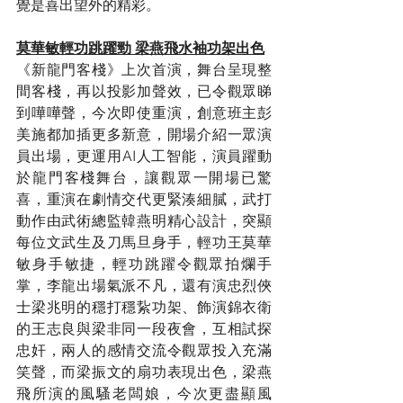
覺是喜出望外的精彩。
莫華敏輕功跳躍勁 梁燕飛水袖功架出色
《新龍門客棧》上次首演，舞台呈現整
間客棧，再以投影加聲效，已令觀眾睇
到嘩嘩聲，今次即使重演，創意班主彭
美施都加插更多新意，開場介紹一眾演
員出場，更運用AI人工智能，演員躍動
於龍門客棧舞台，讓觀眾一開場已驚
喜，重演在劇情交代更緊湊細膩，武打
動作由武術總監韓燕明精心設計，突顯
每位文武生及刀馬旦身手，輕功王莫華
敏身手敏捷，輕功跳躍令觀眾拍爛手
掌，李龍出場氣派不凡，還有演忠烈俠
士梁兆明的穩打穩紥功架、飾演錦衣衛
的王志良與梁非同一段夜會，互相試探
忠奸，兩人的感情交流令觀眾投入充滿
笑聲，而梁振文的扇功表現出色，梁燕
飛所演的風騷老闆娘，今次更盡顯風