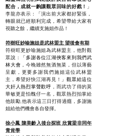
配合，成就一齣讓觀眾回味的好戲！
」
李龍亦表示：
「
演出前大家都好緊張，
轉眼就已經順利完成，希望帶給大家有
視聽之餘，繼續支施姐作品！
符樹旺妙喻施姐是武林盟主 望後會有期
符樹旺更妙喻施姐為武林盟主，他對觀
眾說：
「多謝各位江湖俠客來到我們武
林大會
，今晚雖然無酒無菜，但以薄藝
呈獻，更要多謝我們施姐這位武林盟
主，希望好快江湖再見！
」觀眾給這位
大奸人熱烈掌聲歡呼
，而武功了得的莫
華敏更是怕醜仔一名，觀眾熱烈拍掌給
他鼓勵,他表示這三日打得過癮，多謝施
姐給他們機會各自發揮。
徐小鳳 陳美齡入後台探班 欣賞梁非同年
青肯學