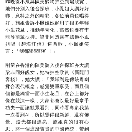
昨晚徐小鳳與陳美齡均抽空到場欣賞
，
她們分別入後台探班，小鳳姐大讚好好
睇，意料之外的精彩，各位演員也唱得
好，施姐告訴小鳯姐她起用了很多年輕
小生花旦，推動年青化，當然也要有李
龍等前輩扶持。梁非同透露有聽過小鳯
姐唱《
碧海狂僧》這首歌
，小鳯姐笑
言：
「
我都學學吓咋！
」
剛留在香港的陳美齡入後台探班亦大讚
梁非同好靚女，她特抽空欣賞《新龍門
客棧》，她大讚：
「我睇到是
傳統粵劇
揉合
現代概念，感覺雙重享受，而且個
個都是獨當一面小生花旦，在台上都好
像在競演一樣，大家都會以最好最拿手
功夫一面讓觀眾看到，同時看粵劇我第
一次看到AI，所以覺得很新鮮。還有佈
景、燈光都很漂亮。施姐真的很有心
思，將一個這麼寶貴的中國傳統，帶到