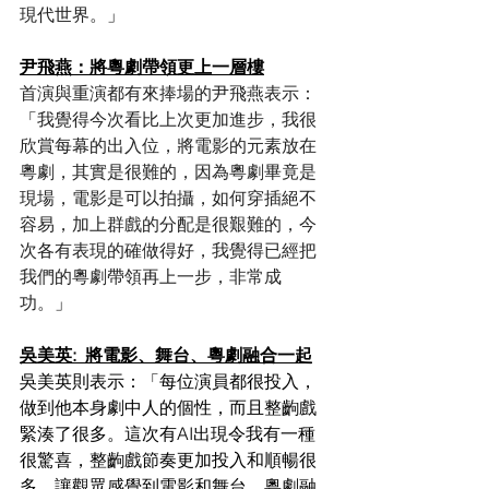
現代世界。
」
尹飛燕：將粵劇帶領更上一層樓
首演與重演都有來捧場的尹飛燕表示：
「
我覺得今次看比上次更加進步，我很
欣賞每幕的出入位，將電影的元素放在
粵劇，其實是很難的，因為粵劇畢竟是
現場，電影是可以拍攝，如何穿插絕不
容易，加上群戲的分配是很艱難的，今
次各有表現的確做得好，我覺得已經把
我們的粵劇帶領再上一步，非常成
功。
」
吳美英:  將電影、舞台、粵劇融合一起
吳美英則表示：「每位演員都很投入，
做到他本身劇中人的個性，而且整齣戲
緊湊了很多。這次有AI出現令我有一種
很驚喜，整齣戲節奏更加投入和順暢很
多，讓觀眾感覺到電影和舞台、粵劇融