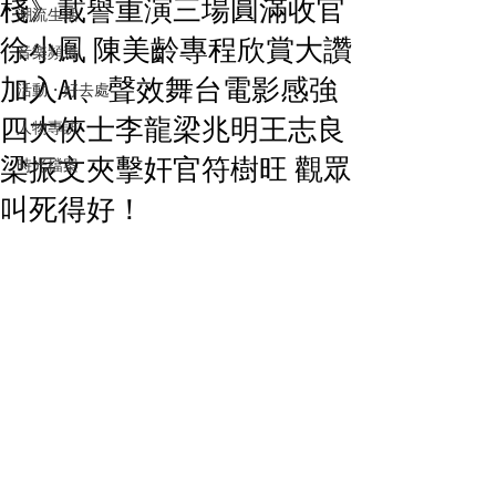
棧》載譽重演三場圓滿收官
潮流生活
徐小鳳 陳美齡專程欣賞大讚
音樂頻道
加入AI、聲效舞台電影感強
活動・好去處
四大俠士李龍梁兆明王志良
人物專訪
梁振文夾擊奸官符樹旺 觀眾
時光檔案
叫死得好！