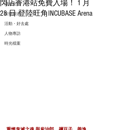
閃店香港站免費入場！ 1 月
潮流生活
28 日 登陸旺角INCUBASE Arena
音樂頻道
活動・好去處
人物專訪
時光檔案
重燃鬼滅之魂 與炭治郎、禰豆子、善逸