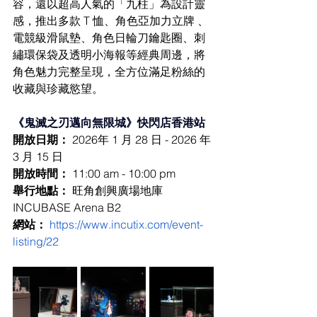
容，還以超高人氣的「九柱」為設計靈
感，推出多款 T 恤、角色亞加力立牌 、
電競級滑鼠墊、角色日輪刀鑰匙圈、刺
繡環保袋及透明小海報等經典周邊，將
角色魅力完整呈現，全方位滿足粉絲的
收藏與珍藏慾望。
《鬼滅之刃邁向無限城》快閃店香港站
開放日期： 
2026年 1 月 28 日 - 2026 年 
3 月 15 日
開放時間： 
11:00 am - 10:00 pm
舉行地點： 
旺角創興廣場地庫 
INCUBASE Arena B2
網站： 
https://www.incutix.com/event-
listing/22