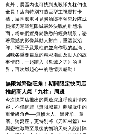
賓外，展區內也可找到鬼殺隊九柱們也
全員！店內特別打造巨型主視覺打卡
牆，展區處處可見炭治郎率領鬼殺隊成
員揮刃迎戰無限城最終決戰的壯烈場
面，
粉絲們
置身於熟悉的經典場景，憑
著震撼的影像與動人對白，重溫炭治
郎、禰豆子及眾柱們並肩作戰的點滴，
回味各重要篇章的精彩場面及動人的
故
事情節，一起踏入《鬼滅之刃》的世
界，再次燃起心中的熱情與感動！
無限城降臨旺角！期間限定快閃店
推超高人氣「九柱」周邊
今次快閃店推出的周邊深度呼應劇情內
容，不僅網羅《無限城篇》劇場版中的
重量級角色──無慘大人、黑死牟、童
磨、猗窩座，更特別將《刀匠村篇》中
與戀柱激戰至最後的憎珀天納入設計陣