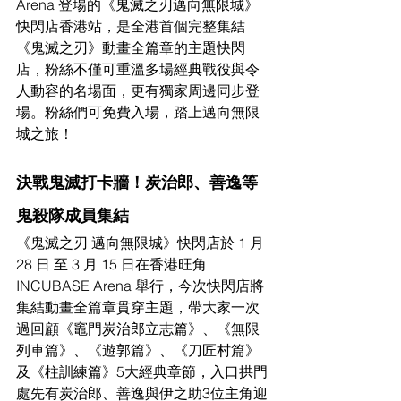
Arena 登場的《鬼滅之刃邁向無限城》
快閃店香港站，是全港首個完整集結
《鬼滅之刃》動畫全篇章的主題快閃
店，粉絲不僅可重溫多場經典戰役與令
人動容的名場面，更有獨家周邊同步登
場。粉絲們可免費入場，踏上邁向無限
城之旅！
決戰鬼滅打卡牆！炭治郎、善逸等
鬼殺隊成員集結
《鬼滅之刃 邁向無限城》快閃店於 1 月 
28 日 至 3 月 15 日在香港旺角
INCUBASE Arena 舉行，今次快閃店將
集結動畫全篇章貫穿主題，帶大家一次
過
回顧
《竈門炭治郎立志篇》、《無限
列車篇》、《遊郭篇》、《刀匠村篇》
及《柱訓練篇》5大經典章節，入口拱門
處先有炭治郎、善逸與伊之助3位主角迎