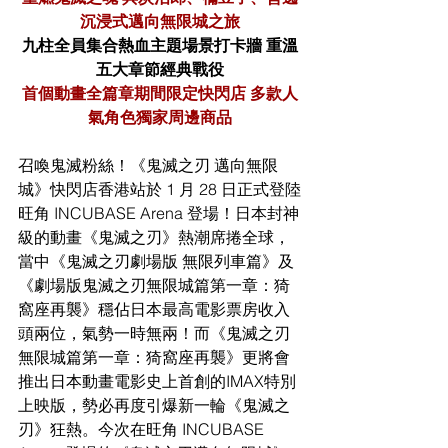
沉浸式邁向無限城之旅
九柱全員集合熱血主題場景打卡牆 重溫
五大章節經典戰役
首個動畫全篇章期間限定快閃店 多款人
氣角色獨家周邊商品
召喚鬼滅粉絲！《鬼滅之刃 邁向無限
城》快閃店香港站於 1 月 28 日正式登陸
旺角 INCUBASE Arena 登場！日本封神
級的動畫《鬼滅之刃》熱潮席捲全球，
當中《鬼滅之刃劇場版 無限列車篇》及
《劇場版鬼滅之刃無限城篇第一章：猗
窩座再襲》穩佔日本最高電影票房收入
頭兩位，氣勢一時無兩！而《鬼滅之刃
無限城篇第一章：猗窩座再襲》更將會
推出日本動畫電影史上首創的IMAX特別
上映版，勢必再度引爆新一輪《鬼滅之
刃》狂熱。今次在旺角 INCUBASE 