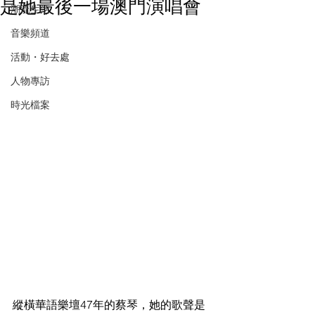
是她最後一場澳門演唱會
潮流生活
音樂頻道
活動・好去處
人物專訪
時光檔案
縱橫華語樂壇47年的蔡琴，她的歌聲是