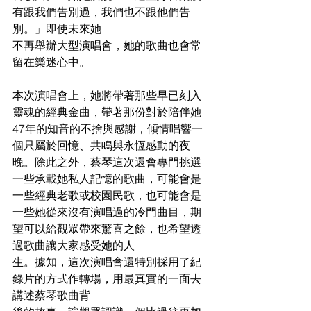
有跟我們告別過，我們也不跟他們告
別。」即使未來她
不再舉辦大型演唱會，她的歌曲也會常
留在樂迷心中。
本次演唱會上，她將帶著那些早已刻入
靈魂的經典金曲，帶著那份對於陪伴她
47年的知音的不捨與感謝，傾情唱響一
個只屬於回憶、共鳴與永恆感動的夜
晚。除此之外，蔡琴這次還會專門挑選
一些承載她私人記憶的歌曲，可能會是
一些經典老歌或校園民歌，也可能會是
一些她從來沒有演唱過的冷門曲目，期
望可以給觀眾帶來驚喜之餘，也希望透
過歌曲讓大家感受她的人
生。據知，這次演唱會還特別採用了紀
錄片的方式作轉場，用最真實的一面去
講述蔡琴歌曲背