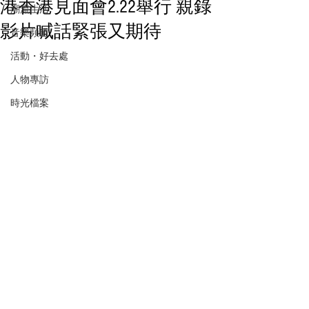
港香港見面會2.22舉行 親錄
潮流生活
影片喊話緊張又期待
音樂頻道
活動・好去處
人物專訪
時光檔案