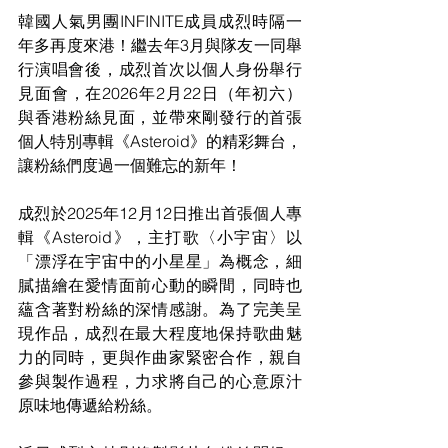
韓國人氣男團INFINITE成員成烈時隔一
年多再度來港！繼去年3月與隊友一同舉
行演唱會後，成烈首次以個人身份舉行
見面會，在2026年2月22日（年初六）
與香港粉絲見面，並帶來剛發行的首張
個人特別專輯《Asteroid》的精彩舞台，
讓粉絲們度過一個難忘的新年！
成烈於2025年12月12日推出首張個人專
輯《Asteroid》，主打歌〈小宇宙〉以
「漂浮在宇宙中的小星星」為概念，細
膩描繪在愛情面前心動的瞬間，同時也
蘊含著對粉絲的深情感謝。為了完美呈
現作品，成烈在最大程度地保持歌曲魅
力的同時，更與作曲家緊密合作，親自
參與製作過程，力求將自己的心意原汁
原味地傳遞給粉絲。