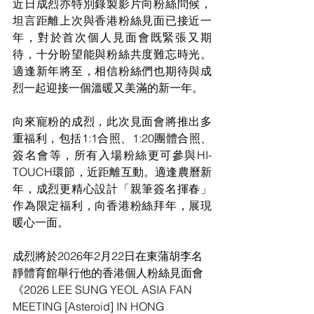
近日成烈亦特別錄製影片向粉絲問候，
坦言距離上次與香港粉絲見面已接近一
年，對於首次個人見面會既緊張又期
待，十分盼望能與粉絲共度難忘時光。
適逢新年將至，相信粉絲們也期待與成
烈一起迎接一個溫暖又美滿的新一年。
向來寵粉的成烈，此次見面會將推出多
重福利，包括1:1合照、1:20團體合照、
簽名會等，所有入場粉絲更可參與HI-
TOUCH環節，近距離互動。適逢農曆新
年，成烈更精心設計「親筆簽名揮春」
作為限定福利，向香港粉絲拜年，展現
暖心一面。
成烈將於2026年2月22日在東蒲胡李名
靜體育館舉行他的香港個人粉絲見面會
《2026 LEE SUNG YEOL ASIA FAN 
MEETING [Asteroid] IN HONG 