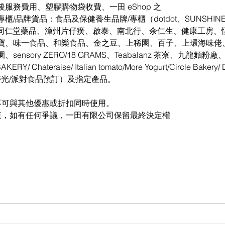
服務費用、塑膠購物袋收費、一田 eShop 之
/品牌貨品：食品及保健養生品牌/專櫃（dotdot、SUNSHIN
北京同仁堂藥品、漳州片仔癀、啟泰、南北行、余仁生、健康工房
寶、味一食品、和樂食品、金之豆、上稀園、百子、上環海味佬
nsory ZERO/18 GRAMS、Teabalanz 茶寮、九龍麵粉廠、
 Chateraise/ Italian tomato/More Yogurt/Circle Bakery/
時光/派對食品預訂）及指定產品。
惠不可與其他優惠或折扣同時使用。
約束，如有任何爭議，一田有限公司保留最終決定權