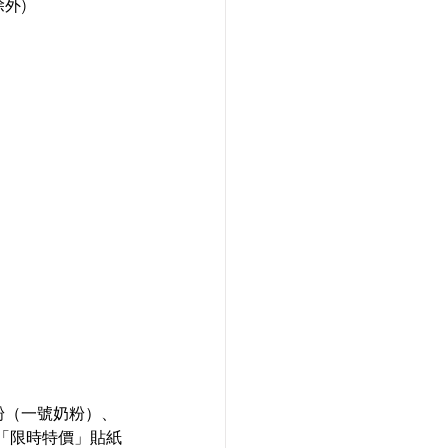
除外)
奶粉（一號奶粉）、
、貼有「限時特價」貼紙