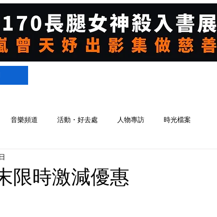
們
音樂頻道
活動・好去處
人物專訪
時光檔案
日
 週末限時激減優惠