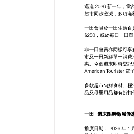
邁進 2026 新一年，
超市同步激減，多項滿
一田會員於一田生活百貨
$250，或於每日一田單
非一田會員亦同樣可享多
市及一田新鮮單一消費淨
惠。今個週末即時登記成為
American Touris
多款超市旬鮮食材、糧
品及母嬰用品都有折扣
一田 · 週末限時激減
推廣日期： 2026 年 1 月