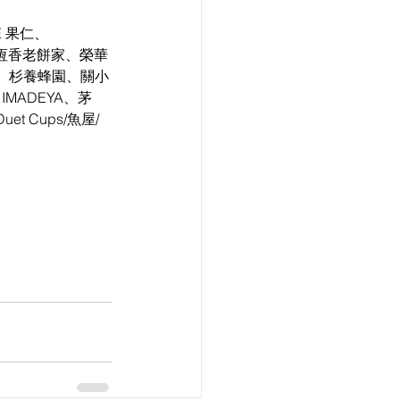
E 果仁、
、恆香老餅家、榮華
、杉養蜂園、關小
IMADEYA、茅
 Duet Cups/魚屋/