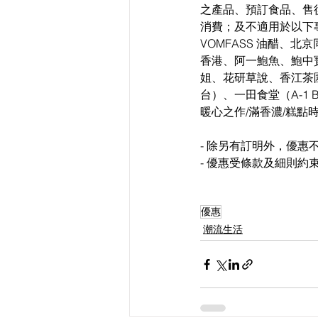
之產品、預訂食品、售後
消費；及不適用於以下專櫃
VOMFASS 油醋、
香港、阿一鮑魚、鮑中
姐、花研草說、香江茶園、se
台）、一田食堂（A-1 BAKERY/
暖心之作/滿香濃/糕點
- 除另有訂明外，優
- 優惠受條款及細則
優惠
潮流生活