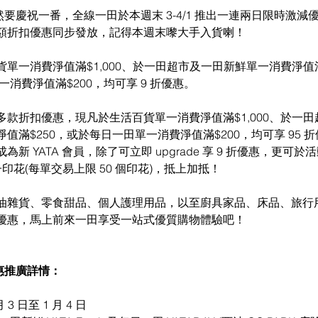
當然要慶祝一番，全線一田於本週末 3-4/1 推出一連兩日限時激
額折扣優惠同步發放，記得本週末嚟大手入貨喇！
單一消費淨值滿$1,000、於一田超市及一田新鮮單一消費淨值
一消費淨值滿$200，均可享 9 折優惠。
款折扣優惠，現凡於生活百貨單一消費淨值滿$1,000、於一田
值滿$250，或於每日一田單一消費淨值滿$200，均可享 95 折
新 YATA 會員，除了可立即 upgrade 享 9 折優惠，更可於
ter 電子印花(每單交易上限 50 個印花)，抵上加抵！
油雜貨、零食甜品、個人護理用品，以至廚具家品、床品、旅行
優惠，馬上前來一田享受一站式優質購物體驗吧！
優惠推廣詳情：
 3 日至 1 月 4 日