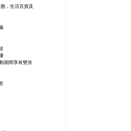
減優惠，生活百貨及
滿
超
優
活動期間享有雙倍 
用