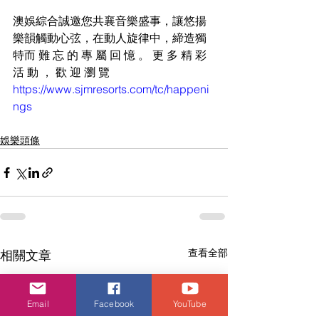
澳娛綜合誠邀您共襄音樂盛事，讓悠揚
樂韻觸動心弦，在動人旋律中，締造獨
特而 難 忘 的 專 屬 回 憶 。 更 多 精 彩 
活 動 ， 歡 迎 瀏 覽
https://www.sjmresorts.com/tc/happeni
ngs
娛樂頭條
查看全部
相關文章
Email
Facebook
YouTube