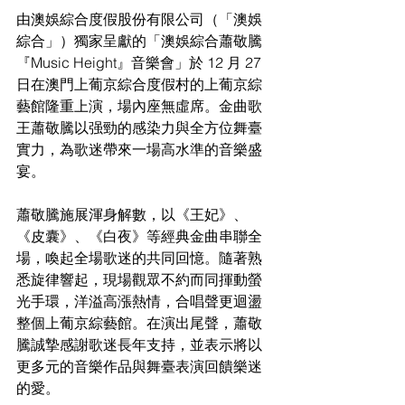
由澳娛綜合度假股份有限公司（「澳娛
綜合」）獨家呈獻的「澳娛綜合蕭敬騰
『Music Height』音樂會」於 12 月 27 
日在澳門上葡京綜合度假村的上葡京綜
藝館隆重上演，場內座無虛席。金曲歌
王蕭敬騰以强勁的感染力與全方位舞臺
實力，為歌迷帶來一場高水準的音樂盛
宴。
蕭敬騰施展渾身解數，以《王妃》、
《皮囊》、《白夜》等經典金曲串聯全
場，喚起全場歌迷的共同回憶。隨著熟
悉旋律響起，現場觀眾不約而同揮動螢
光手環，洋溢高漲熱情，合唱聲更迴盪
整個上葡京綜藝館。在演出尾聲，蕭敬
騰誠摯感謝歌迷長年支持，並表示將以
更多元的音樂作品與舞臺表演回饋樂迷
的愛。