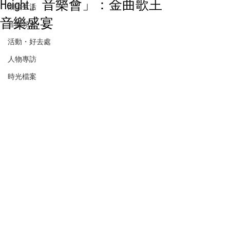
Height』音樂會」：金曲歌王
潮流生活
音樂盛宴
音樂頻道
活動・好去處
人物專訪
時光檔案