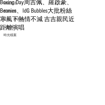
Boxing Day周吉佩、羅啟豪、
潮流生活
Beanies、IdG Bubbles大批粉絲
音樂頻道
寒風下熱情不減 吉吉親民近
活動・好去處
距離演唱
人物專訪
時光檔案