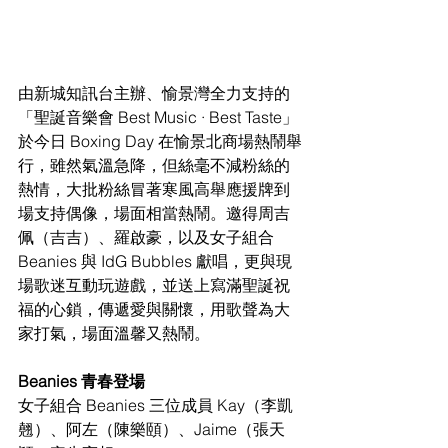
由新城知訊台主辦、愉景灣全力支持的
「聖誕音樂會 Best Music · Best Taste」
於今日 Boxing Day 在愉景北商場熱鬧舉
行，雖然氣溫急降，但絲毫不減粉絲的
熱情，大批粉絲冒著寒風高舉應援牌到
場支持偶像，場面相當熱鬧。邀得周吉
佩（吉吉）、羅啟豪，以及女子組合 
Beanies 與 IdG Bubbles 獻唱，更與現
場歌迷互動玩遊戲，並送上寫滿聖誕祝
福的心鎖，傳遞愛與關懷，用歌聲為大
家打氣，場面溫馨又熱鬧。
Beanies 青春登場
女子組合 Beanies 三位成員 Kay（李凱
翹）、阿左（陳樂頤）、Jaime（張天