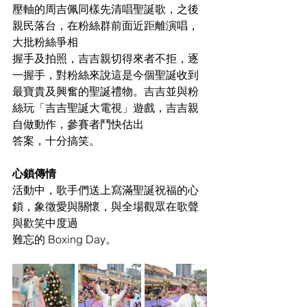
壓軸的周吉佩同樣先清唱聖誕歌，之後
親民落台，在粉絲群前面近距離演唱，
大批粉絲爭相
握手及拍照，吉吉親切得來者不拒，逐
一握手，對粉絲來說這是今個聖誕收到
最寶貴及興奮的聖誕禮物。吉吉並與粉
絲玩「吉吉聖誕大電視」遊戲，吉吉親
自做動作，參賽者鬥快估出
答案，十分搞笑。
心鎖傳情
活動中，歌手們送上寫滿聖誕祝福的心
鎖，象徵愛與關懷，與全場觀眾在歌聲
與歡笑中度過
難忘的 Boxing Day。