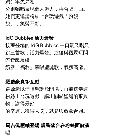
穎）率先亮相，
分別獨唱展現個人魅力，再合唱一曲。
她們更邀請粉絲上台玩遊戲「扮靚
靚」，笑聲不斷。
IdG Bubbles 活力爆發
接著登場的 IdG Bubbles 一口氣又唱又
跳三首歌，活力爆發。之後與觀眾玩問
答遊戲及繼
續派「福利」演唱聖誕歌，氣氛高漲。
羅啟豪真摯互動
羅啟豪以清唱聖誕歌開場，再揀選幸運
粉絲上台玩遊戲，講出關於聖誕的事與
物，講得最好
的幸運兒獲得大獎，就是與啟豪合照。
周吉佩壓軸登場 親民落台在粉絲面前演
唱