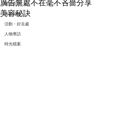
廣告無處不在毫不吝嗇分享
潮流生活
美容秘訣
音樂頻道
活動・好去處
人物專訪
時光檔案