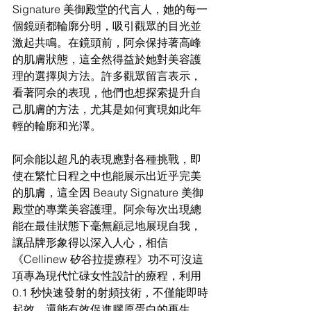
Signature 美御殿堂的代言人，她的每一
個鏡頭都輪廓分明，吸引觀眾的目光並
激起共鳴。在鏡頭前，阿佘保持著高峰
的肌膚狀態，這全然得益於她對美容護
理的選擇與方法。許多觀眾留言表示，
看著阿佘的表現，他們也想探索提升自
己肌膚的方法，尤其是如何實現如此年
輕的輪廓和光澤。
阿佘能以超凡的表現應對各種挑戰，即
使在繁忙日程之中也能展示出近乎完美
的肌膚，這全因 Beauty Signature 美御
殿堂的專業美容護理。阿佘每次出現總
能在最佳狀態下毫無顧忌地展現自我，
讓品牌形象得以深入人心，相信 
《Cellinew 矽谷拉提療程》功不可沒這
項專為現代忙碌女性設計的療程，利用 
0.1 秒快速發射的射頻技術，不僅能即時
起效，還能有效促進膠原蛋白的再生，