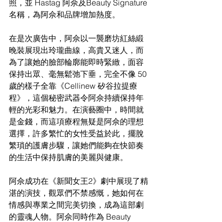
照，並 Hastag 阿佘及Beauty Signature 
名稱，為阿佘和品牌增加熱度。
在是次廣告中，阿佘以一襲磨坊紅絲緞
晚裝展現出玲瓏曲線，高貴又迷人，而
為了讓她的臉部輪廓能即時緊緻，面容
保持出眾、毫無鬆弛下垂，完全不像 50 
歲的樣子全靠《Cellinew 矽谷拉提療
程》，這個秘密武器令阿佘持續保持年
輕的光彩和魅力。在演藝圈中，時間就
是金錢，而這項療程無疑是阿佘的理想
選擇，許多繁忙的女性受益於此，擺脫
繁瑣的護膚步驟，讓她們能夠在快節奏
的生活中保持肌膚的美麗與健康。
阿佘成功在《新聞女王2》劇中展現了精
湛的演技，觀眾們不禁感慨，她如何在
情感與專業之間完美切換，成為這部劇
的靈魂人物。阿佘同時作為 Beauty 