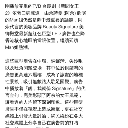
剛播放完畢的TVB 台慶劇《新聞女王 
2》依舊口碑載道，由佘詩曼 (阿佘) 飾演
的Man姐仍然是劇中最重要的話題，阿
佘代言的美容品牌 Beauty Signature 美
御殿堂最新超紅色巨型 LED 廣告也空降
香港核心地區的當眼位置，繼續延續
Man姐熱潮。
這些巨型廣告在中環、銅鑼灣、尖沙咀
以及旺角閃耀登場，其中位於銅鑼灣的
廣告更高達六層樓，成為了該處的地標
性景觀，吸引無數路人駐足圍觀。廣告
中播放着『靚，我就係 Signature』的代
言金句，完美彰顯了阿佘的女王風範，
讓看過的人均留下深刻印象。這些巨型
廣告不僅在視覺上造成衝擊，更在社交
媒體上引發大量討論，網民紛紛在各大
社交媒體上分享自己在廣告前的打咭