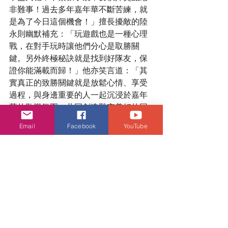
非難事！過去多年嘉年華不斷苦練，就
是為了今日這個機會！」擅長擾敵的陸
永則幽默補充：「玩遊戲也是一種心理
戰，在對手玩時讓他們分心是取勝關
鍵。另外終極秘訣就是找到好隊友，保
證你能滿載而歸！」他亦笑言道：「其
實真正的致勝關鍵就是放鬆心情、享受
過程，與身邊重要的人一起沉浸於嘉年
華的歡樂氛圍，共同創造難忘美好的回
憶，這才是最珍貴的收穫。」
Email
Facebook
YouTube
娛樂頭條