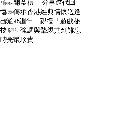
華」開幕禮 分享跨代回
潮流生活
憶 傳承香港經典情懷適逢
音樂頻道
出道25週年 親授「遊戲秘
活動・好去處
技」 強調與摯親共創難忘
人物專訪
時光最珍貴
時光檔案