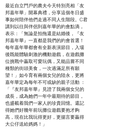
最近自立門戶的農夫今天特別亮相「友
邦嘉年華」開幕典禮，分享這個冬日盛
事如何陪伴他們走過不同人生階段。C君
講到以往與伴侶到嘉年華的約會點滴，
表示：「無論是拍拖還是結婚後，『友
邦嘉年華』一直都是我們的約會首選！
每年嘉年華都會有全新表演節目，入場
後既能體驗刺激的機動遊戲，在遊戲攤
位挑戰中贏取可愛玩偶，又能品嘗不同
種類的街頭美食，一次過滿足所有願
望！」如今育有兩個女兒的陸永，更將
嘉年華定為每年不可或缺的親子活動 ：
「『友邦嘉年華』見證了我兩個女兒的
成長，成為她們一年中最期待的節目，
也盛載着我們一家人的珍貴回憶。還記
得她們好幾年前玩攤位遊戲要抱才夠
高，現在比我玩得更好，更揚言要贏得
大公仔送給媽媽！」