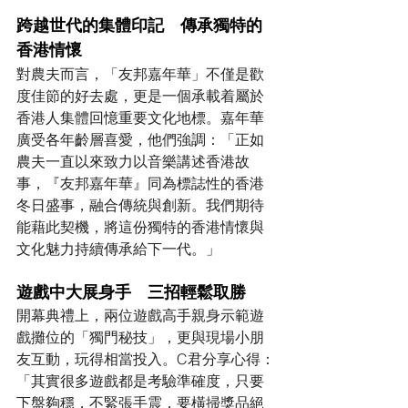
跨越世代的集體印記　傳承獨特的
香港情懷
對農夫而言，「友邦嘉年華」不僅是歡
度佳節的好去處，更是一個承載着屬於
香港人集體回憶重要文化地標。嘉年華
廣受各年齡層喜愛，他們強調：「正如
農夫一直以來致力以音樂講述香港故
事，『友邦嘉年華』同為標誌性的香港
冬日盛事，融合傳統與創新。我們期待
能藉此契機，將這份獨特的香港情懷與
文化魅力持續傳承給下一代。」
遊戲中大展身手　三招輕鬆取勝
開幕典禮上，兩位遊戲高手親身示範遊
戲攤位的「獨門秘技」，更與現場小朋
友互動，玩得相當投入。C君分享心得：
「其實很多遊戲都是考驗準確度，只要
下盤夠穩，不緊張手震，要橫掃獎品絕