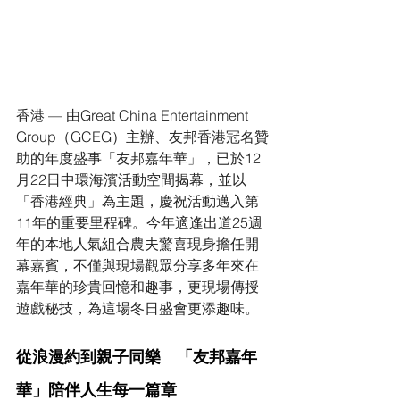
香港 — 由Great China Entertainment 
Group（GCEG）主辦、友邦香港冠名贊
助的年度盛事「友邦嘉年華」，已於12
月22日中環海濱活動空間揭幕，並以
「香港經典」為主題，慶祝活動邁入第
11年的重要里程碑。今年適逢出道25週
年的本地人氣組合農夫驚喜現身擔任開
幕嘉賓，不僅與現場觀眾分享多年來在
嘉年華的珍貴回憶和趣事，更現場傳授
遊戲秘技，為這場冬日盛會更添趣味。
從浪漫約到親子同樂　「友邦嘉年
華」陪伴人生每一篇章