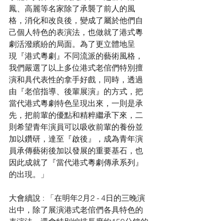
鳳、高麗等名家除了承襲了前人的風
格，消化和改良後，變成了屬於他們自
己個人特色的表演法，也做就了港式粵
劇活潑繽紛的局面。為了更立體地呈
現﻿『港式粵劇﻿』不同流派的藝術風格，
我們嚴選了以上多位港式老倌們特別擅
演和具代表性的拿手好戲，同時，透過
由﻿『老倌指導、後輩展演』的方式，把
當代港式粵劇特色呈現出來，一則是承
先，把前輩的優點和精粹繼承下來，二
則希望青年演員可以吸收前輩的養份並
加以鑽研，達至﻿『啟後』，成為青年演
員承傳藝術後加以發展的重要基石，也
因此成就了『當代港式粵劇傳承系列』
的出現。」
大會續說 : 「在明年2月2 - 4日的三晚演
出中，除了展演港式老倌們各具特色的