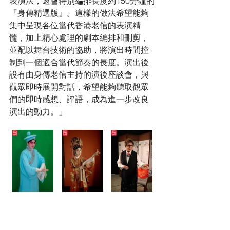
表演法，還會特別編排長度約150分鐘的
『身傳精選版』。這樣的做法希望能夠
集中呈現各位當代香港老倌的表演精
髓，加上精心處理的劇本編排和刪剪，
並配以舞台技術的協助，將演出時間控
制到一個適合當代節奏的長度。演出後
設有由身傳老倌主持的演後座談會，與
觀眾即時展開對話，希望能夠聽取觀眾
們的即時感想、評語，成為進一步改良
演出的動力。」