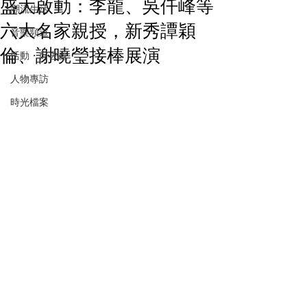
盛大啟動：李龍、吳仟峰等
潮流生活
六大名家親授，新秀譚穎
音樂頻道
倫、謝曉瑩接棒展演
活動・好去處
人物專訪
時光檔案