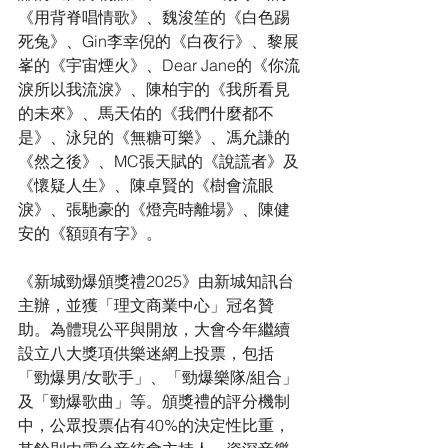
《用背脊唱情歌》、魏浚笙的《白色踢
死兔》、Gin李幸倪的《白夜行》、黎展
峯的《宇宙煙火》、Dear Jane的《你流
淚所以我流淚》、陳柏宇的《我所看見
的未來》、馬天佑的《我們什麼都不
是》、泳兒的《無糖可樂》、馮允謙的
《然之後》、MC張天賦的《說謊者》及
《懷疑人生》、陳卓賢的《樹會流眼
淚》、張馳豪的《燈亮時離場》、陳健
安的《額頭有字》。
《新城勁爆頒獎禮2025》由新城知訊台
主辦，並獲「理文商業中心」冠名贊
助。為體現公平與開放，大會今年繼續
設立八大獎項供樂迷網上投票，包括
「勁爆男/女歌手」、「勁爆樂隊/組合」
及「勁爆歌曲」等。頒獎禮的評分機制
中，公眾投票佔有40%的決定性比重，