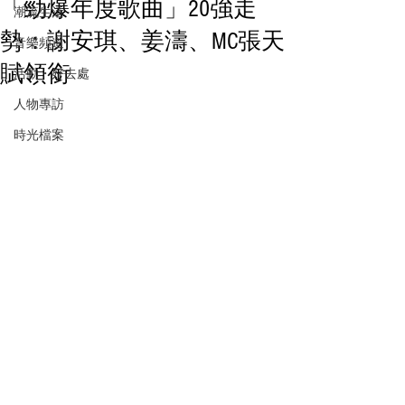
「勁爆年度歌曲」20強走
潮流生活
勢：謝安琪、姜濤、MC張天
音樂頻道
賦領銜
活動・好去處
人物專訪
時光檔案