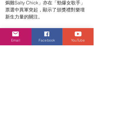
焗雞Salty Chick」亦在「勁爆女歌手」
票選中異軍突起，顯示了頒獎禮對樂壇
新生力量的關注。
謝安琪
姜濤
李幸倪
MC張天賦
林家謙
陳卓賢
Email
Facebook
YouTube
音樂頻道
查看全部
相關文章