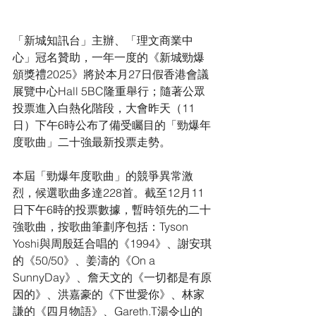
「新城知訊台」主辦、「理文商業中
心」冠名贊助，一年一度的《新城勁爆
頒獎禮2025》將於本月27日假香港會議
展覽中心Hall 5BC隆重舉行；隨著公眾
投票進入白熱化階段，大會昨天（11
日）下午6時公布了備受矚目的「勁爆年
度歌曲」二十強最新投票走勢。
本屆「勁爆年度歌曲」的競爭異常激
烈，候選歌曲多達228首。截至12月11
日下午6時的投票數據，暫時領先的二十
強歌曲，按歌曲筆劃序包括：Tyson 
Yoshi與周殷廷合唱的《1994》、謝安琪
的《50/50》、姜濤的《On a 
SunnyDay》、詹天文的《一切都是有原
因的》、洪嘉豪的《下世愛你》、林家
謙的《四月物語》、Gareth.T湯令山的