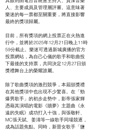
其餘則由電台音統會主持人、資深音樂
人、主要成員及管理層評審。這意味著
樂迷的每一票都至關重要，將直接影響
最終的獎項歸屬。
目前，所有獎項的網上投票正在火熱進
行中，並將於2025年12月21日晚上11時
59分截止。樂迷可透過新城廣播的官方
投票網站，為自己心儀的歌手和歌曲投
下最後的支持票，共同決定12月27日頒
獎禮舞台上的榮耀誰屬。
除了歌曲獎項的激烈競爭，本屆頒獎禮
在其他獎項中也出現不少驚喜。在「勁
爆男歌手」的初步走勢中，影帝張家輝
憑藉其演唱的電影《贖夢》主題曲《永
遠的失眠》成功打入十強，與張敬軒、
MC張天賦、姜濤等一線歌手同場競逐，
成為話題焦點。同時，新晉女歌手「鹽