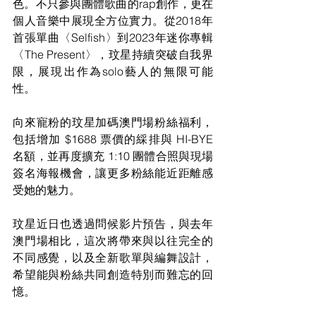
色。不只參與團體歌曲的rap創作，更在
個人音樂中展現全方位實力。從2018年
首張單曲〈Selfish〉到2023年迷你專輯
〈The Present〉，玟星持續突破自我界
限，展現出作為solo藝人的無限可能
性。
向來寵粉的玟星加碼澳門場粉絲福利，
包括增加 $1688 票價的綵排與 HI-BYE 
名額，並再度擴充 1:10 團體合照與現場
簽名海報機會，讓更多粉絲能近距離感
受她的魅力。
玟星近日也透過問候影片預告，與去年
澳門場相比，這次將帶來與以往完全的
不同感覺，以及全新歌單與編舞設計，
希望能與粉絲共同創造特別而難忘的回
憶。