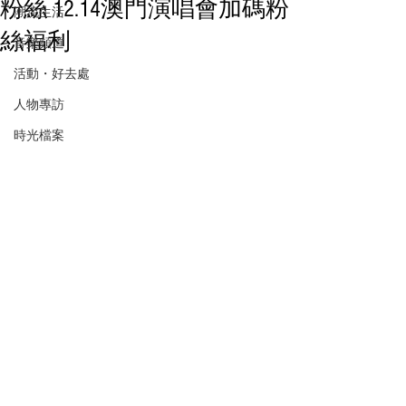
粉絲 12.14澳門演唱會加碼粉
潮流生活
絲福利
音樂頻道
活動・好去處
人物專訪
時光檔案