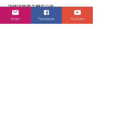
- 詳情請留意主辦方公告
- 主辦方保留活動異動之權利
Email
Facebook
YouTube
- 福利中獎名單將於活動前一天公佈
粉絲福利詳情：
$1,688門票：HI-BYE（全體）、
SOUND CHECK（全體）、合照
1:1（10名）、團體合照1:10（150
名）、現場簽名海報（80名）、官方海
報（全體）、官方小卡（全體）
$1,288門票：HI-BYE（100名）、
SOUND CHECK（100名）、官方海報
（全體）、官方小卡（全體）
$888門票：官方海報（全體）、官方小
卡（全體）
活動・好去處