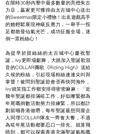
在限時30秒內擊中最多數量的亮燈朱古
力豆，贏家更可獲得由太古城中心送出
的Sweetmas限定小禮物！出名遊戲高手
的她輕鬆展現神級反應力，一舉手一投
足都散發仙氣光芒，成功征服全場，迷
倒一眾粉絲心！
為提早於甜絲絲的太古城中心慶祝聖
誕，Ivy更即場獻舞，大跳加入聖誕歌混
音的COLLAR團歌《Riding High》送給
久候的粉絲，引起現場粉絲連連尖叫與
掌聲！被問到聖誕節會否再快閃海外，
Ivy就笑指工作都安排得密密麻麻：「近
幾年聖誕都排滿咗工作，好似嚟緊都為
年尾嘅倒數活動努力排練緊，所以都計
劃留喺香港做嘢，每年聖誕最想同屋企
人同埋COLLAR隊友一齊食大餐，不過
為咗年尾活動都要忍口一排先。就算飛
唔到，都可以探索香港充滿聖誕氣氛嘅