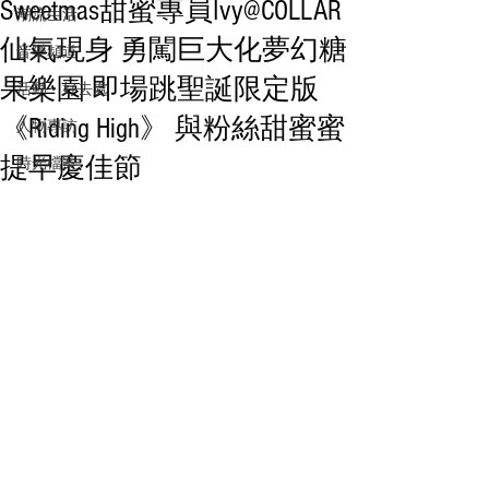
Sweetmas甜蜜專員Ivy@COLLAR
潮流生活
仙氣現身 勇闖巨大化夢幻糖
音樂頻道
果樂園 即場跳聖誕限定版
活動・好去處
《Riding High》 與粉絲甜蜜蜜
人物專訪
提早慶佳節
時光檔案