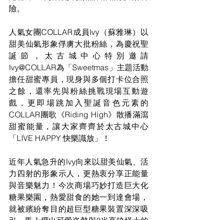
險。
人氣女團COLLAR成員Ivy（蘇雅琳）以
甜美仙氣形象俘虜大批粉絲，為慶祝聖
誕節，太古城中心特別邀請
Ivy@COLLAR為「Sweetmas」主題活動
擔任甜蜜專員，現身與多個打卡位合照
之餘，還率先與粉絲挑戰現場互動遊
戲，更即場跳加入聖誕音色元素的
COLLAR團歌《Riding High》散播滿瀉
甜蜜能量，讓大家齊齊於太古城中心
「LIVE HAPPY 快樂識放」！
近年人氣急升的Ivy向來以甜美仙氣、活
力四射的形象示人，更熱衷分享正能量
與音樂魅力！今次商場巧妙打造巨大化
糖果樂園，熱愛甜食的她一到達會場，
就被繽紛奪目的超巨型糖果裝置深深吸