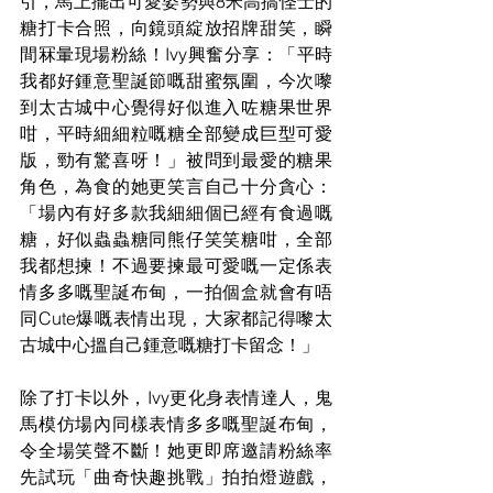
引，馬上擺出可愛姿勢與8米高搞怪士的
糖打卡合照，向鏡頭綻放招牌甜笑，瞬
間冧暈現場粉絲！Ivy興奮分享：「平時
我都好鍾意聖誕節嘅甜蜜氛圍，今次嚟
到太古城中心覺得好似進入咗糖果世界
咁，平時細細粒嘅糖全部變成巨型可愛
版，勁有驚喜呀！」被問到最愛的糖果
角色，為食的她更笑言自己十分貪心：
「場內有好多款我細細個已經有食過嘅
糖，好似蟲蟲糖同熊仔笑笑糖咁，全部
我都想揀！不過要揀最可愛嘅一定係表
情多多嘅聖誕布甸，一拍個盒就會有唔
同Cute爆嘅表情出現，大家都記得嚟太
古城中心搵自己鍾意嘅糖打卡留念！」
除了打卡以外，Ivy更化身表情達人，鬼
馬模仿場內同樣表情多多嘅聖誕布甸，
令全場笑聲不斷！她更即席邀請粉絲率
先試玩「曲奇快趣挑戰」拍拍燈遊戲，