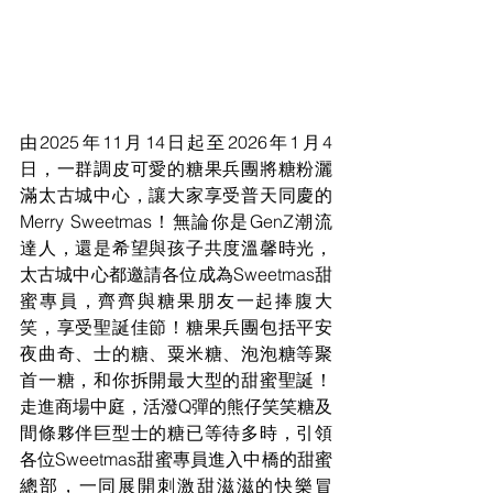
由2025年11月14日起至2026年1月4
日，一群調皮可愛的糖果兵團將糖粉灑
滿太古城中心，讓大家享受普天同慶的
Merry Sweetmas！無論你是GenZ潮流
達人，還是希望與孩子共度溫馨時光，
太古城中心都邀請各位成為Sweetmas甜
蜜專員，齊齊與糖果朋友一起捧腹大
笑，享受聖誕佳節！糖果兵團包括平安
夜曲奇、士的糖、粟米糖、泡泡糖等聚
首一糖，和你拆開最大型的甜蜜聖誕！
走進商場中庭，活潑Q彈的熊仔笑笑糖及
間條夥伴巨型士的糖已等待多時，引領
各位Sweetmas甜蜜專員進入中橋的甜蜜
總部，一同展開刺激甜滋滋的快樂冒