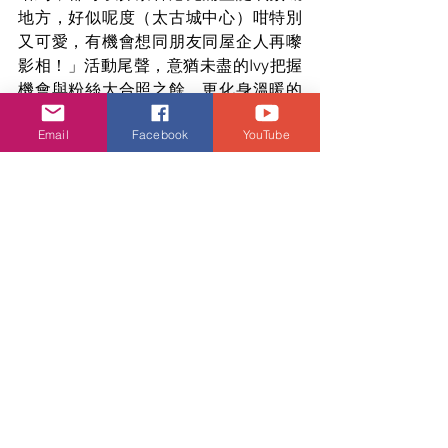
地方，好似呢度（太古城中心）咁特別
又可愛，有機會想同朋友同屋企人再嚟
影相！」活動尾聲，意猶未盡的Ivy把握
機會與粉絲大合照之餘，更化身溫暖的
聖誕老人，向大家大派超可愛的太古城
Email
Facebook
YouTube
中心「熊仔笑笑糖」糖衣掛飾盲袋，讓
粉絲們都滿載甜蜜而歸！最後她亦熱情
呼籲大家趁聖誕節齊聚太古城中心，盡
情感受獨一無二的Merry Sweetmas！
太古城中心
娛樂頭條