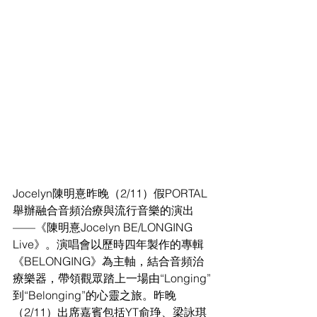
Jocelyn陳明憙昨晚（2/11）假PORTAL
舉辦融合音頻治療與流行音樂的演出
——《陳明憙Jocelyn BE/LONGING 
Live》。演唱會以歷時四年製作的專輯
《BELONGING》為主軸，結合音頻治
療樂器，帶領觀眾踏上一場由“Longing”
到“Belonging”的心靈之旅。昨晚
（2/11）出席嘉賓包括YT俞琤、梁詠琪 