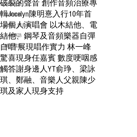
破裂的聲音 創作音頻治療專
潮流生活
輯Jocelyn陳明憙入行10年首
音樂頻道
場個人演唱會 以木結他、電
活動・好去處
結他、鋼琴及音頻樂器自彈
人物專訪
自唱 展現唱作實力 林一峰
時光檔案
驚喜現身任嘉賓 數度哽咽感
觸答謝身邊人YT俞琤、梁詠
琪、鄭融、音樂人父親陳少
琪及家人現身支持