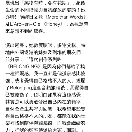
展現出「萬物有時，各有花期」，象徵
生命的不同階段與自我綻放的姿態！她
亦特別演繹日文歌《More than Words》
及L'Arc~en~Ciel《Honey》，為觀眾帶
來意想不到的驚喜。
演出尾聲，她數度哽咽，多謝父親、特
地由外國返港的妹妹及到場的朋友們，
並分享：「這次創作系列叫
《BELONGING》是因為你們都給了我
一種歸屬感。我一直都是個孤寂感比較
強，或者覺得自己格格不入的人。經歷
了Belonging這個音頻旅程後，我覺得自
己被療癒了，也明白如果有這種感覺，
其實是可以勇敢發出自己內在的頻率，
自然會產生共鳴與回響。我希望那些覺
得自己格格不入的朋友，都能在我的音
樂裡找到陪伴與歸屬感。而我會繼續努
力，把我的頻率傳遞給大家，謝謝。」