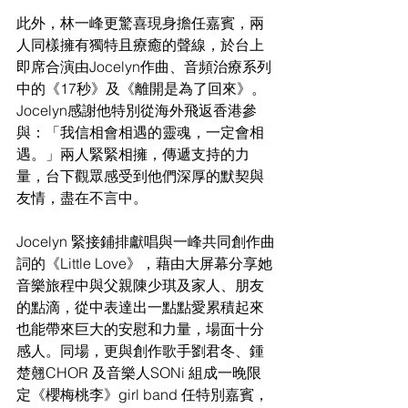
此外，林一峰更驚喜現身擔任嘉賓，兩
人同樣擁有獨特且療癒的聲線，於台上
即席合演由Jocelyn作曲、音頻治療系列
中的《17秒》及《離開是為了回來》。
Jocelyn感謝他特別從海外飛返香港參
與：「我信相會相遇的靈魂，一定會相
遇。」兩人緊緊相擁，傳遞支持的力
量，台下觀眾感受到他們深厚的默契與
友情，盡在不言中。
Jocelyn 緊接鋪排獻唱與一峰共同創作曲
詞的《Little Love》，藉由大屏幕分享她
音樂旅程中與父親陳少琪及家人、朋友
的點滴，從中表達出一點點愛累積起來
也能帶來巨大的安慰和力量，場面十分
感人。同場，更與創作歌手劉君冬、鍾
楚翹CHOR 及音樂人SONi 組成一晚限
定《櫻梅桃李》girl band 任特別嘉賓，