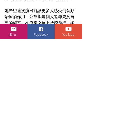
她希望這次演出能讓更多人感受到音頻
治療的作用，並鼓勵每個人追尋屬於自
己的頻率，在療癒之路上持續前行，讓
療癒不僅是一種感受，更是一種實踐，
Email
Facebook
YouTube
鼓勵人們在生活中保持對愛的渴望與信
心。
演唱會最後，陳明憙以出道首支主打歌
《拼圖》圓滿落幕，為入行十年的音樂
之旅畫上完美句點。
陳明憙
娛樂頭條