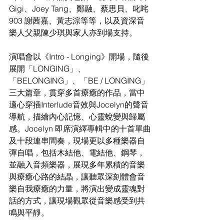
Gigi、Joey Tang、鄭融、蔡思貝、叱咤
903 謝茜嘉、黃志淙等等，以及資深音
樂人父親陳少琪與家人亦到場支持。
演唱會以《Intro - Longing》開場，隨後
展開「LONGING」、
「BELONGING」、「BE / LONGING」
三大篇章，貫穿多首療癒的作品，當中
適心穿插Interlude音效與Jocelyn的聲音
導航，描繪內心記憶、心靈蛻變與歸屬
感。Jocelyn 即席演繹專輯中的十首單曲
及十段連串間奏，現場更以多種樂器自
彈自唱，包括木結他、電結他、鋼琴，
並融入音頻樂器，展現多年累積的音樂
與療癒心路的結晶，讓聽眾深刻體會音
樂自我療癒的力量，將演出變成靈魂對
話的方式，讓現場觀眾從音樂感受到共
鳴與平靜。