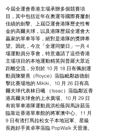
今屆全運會香港主場承辦多個競賽項
目，其中包括近年在奧運等國際賽屢創
佳績的劍擊、上屆亞運會港隊歷史性奪
金的高爾夫球，以及港隊歷屆全運會大
贏家的單車等等，絕對是港隊的獎牌希
望。因此，今次「全運同樂日」一共 4 
場運動員分享會，特意邀請了這些香港
主場項目的本地運動精英與普羅大眾近
距離交流，分別於 10 月 18 日有佩劍運
動員陳樂熹（Royce）蒞臨毗鄰啟德劍
擊比賽場地的 Mikiki、10 月 26 日有高
爾夫球代表林日曦 （Issac）蒞臨鄰近香
港高爾夫球會的上水廣場、10 月 29 日
有前單車港隊運動員洪松蔭與馬詠菇蒞
臨靠近香港單車館的將軍澳中心、11 月 
9 日有渣打馬拉松女子本地冠軍、星級
長跑好手黃卓寧蒞臨 PopWalk 天晉滙。