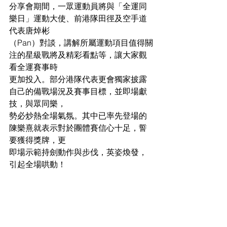
分享會期間，一眾運動員將與「全運同
樂日」運動大使、前港隊田徑及空手道
代表唐焯彬
（Pan）對談，講解所屬運動項目值得關
注的星級戰將及精彩看點等，讓大家觀
看全運賽事時
更加投入。部分港隊代表更會獨家披露
自己的備戰場況及賽事目標，並即場獻
技，與眾同樂，
勢必炒熱全場氣氛。其中已率先登場的
陳樂熹就表示對於團體賽信心十足，誓
要獲得獎牌，更
即場示範持劍動作與步伐，英姿煥發，
引起全場哄動！