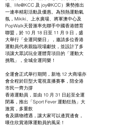
場、life@KCC 及 joy@KCC）乘勢推出
一連串精彩活動及優惠。為預熱運動氣
氛，Mikiki、上水廣場、將軍澳中心及
PopWalk天晉滙率先聯手中國香港體育
聯盟，於 10 月 18 日至 11 月 9 日，盛
大舉行「全運同樂日」，邀請多位香港
運動員代表親臨現場獻技，並設計了多
項讓大眾試玩全運體育項目的「運動大
挑戰」，全城全運同樂！
全運會正式舉行期間，新地 12 大商場亦
會全程於巨型大電視直播賽事，陪全港
市民一齊力撐
香港運動員，並由 10 月 31 日起至全運
閉幕，推出「Sport Fever 運動狂熱」大
激賞，多重飲
食及購物禮遇，讓大家可以邊買邊食，
嘆住欣賞港隊運動員的風采！