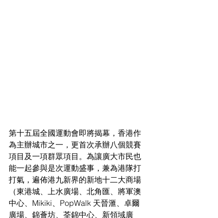
第十五屆全國運動會即將揭幕，香港作
為主辦城市之一，更首次承辦八個競賽
項目及一項群眾項目。為讓廣大市民也
能一起參與是次運動盛事，兼為港隊打
打氣，遍佈港九新界的新地十二大商場
（東港城、上水廣場、北角匯、將軍澳
中心、Mikiki、PopWalk 天晉滙、卓爾
廣場、錦薈坊、荃錦中心、新領域廣