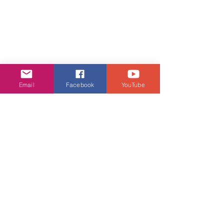
全運賽事正式上演期間，當然要與其他
市民同場觀賽，感受無與倫比的熾熱氣
Email
Facebook
YouTube
氛，一齊為香港運動員打氣！由全運會
開幕到閉幕（11 月 9 日至 11 月 21 
日），新地旗下商場 - 東港城、上水廣
場、北角匯、將軍澳中心、Mikiki、
PopWalk 天晉滙、屯門卓爾廣場、屯門
寶怡商場、life@KCC 及 joy@KCC 將善
用商場大電視，全程直播緊貼全運會賽
事，歡迎各界市民免費到
場圍觀，齊齊為運動員打氣！
於商場圍觀欣賞全運會精彩賽事時，還