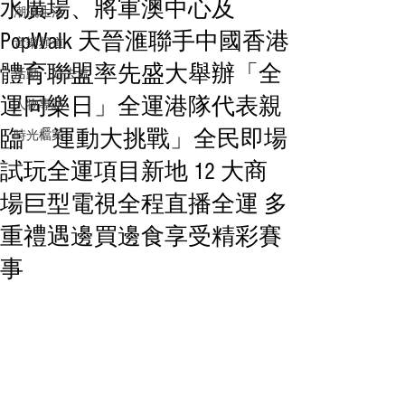
水廣場、將軍澳中心及
潮流生活
PopWalk 天晉滙聯手中國香港
音樂頻道
體育聯盟率先盛大舉辦「全
活動・好去處
運同樂日」全運港隊代表親
人物專訪
臨 「運動大挑戰」全民即場
時光檔案
試玩全運項目新地 12 大商
場巨型電視全程直播全運 多
重禮遇邊買邊食享受精彩賽
事