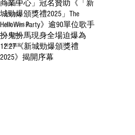
商業中心」冠名贊助《「新
潮流生活
城勁爆頒獎禮2025」The
音樂頻道
HelloWin Party》逾90單位歌手
活動・好去處
扮鬼扮馬現身全場迫爆為
人物專訪
12.27《新城勁爆頒獎禮
時光檔案
2025》揭開序幕