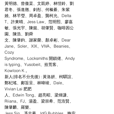
黃明德、曾傲棐、文凱婷、林愷鈴、劉
君冬、張進翹、釗彤、何榛綦、朱紫
嬈、林芊瑩、周卓盈、龔柯允、Delta
T、許東晴、Jess Law、范明熙、廖嘉
敏、張光宇、陳懿、胡肇賢、咖啡因公
園、陳浩、劉舜
文、陳肇鈞、謝家榮、顏卓彬、Dear 
Jane、Soler、XIX、VIVA、Beanies、
Cozy
Syndrome、Locksmiths 開鎖佬、Andy 
is typing、Yusobeit、拾荒客、
Kowloon K 。
新人(排名不分先後) : 黃洛妍、柯驛誼、
鄭杞瑤、鄺旨呈、林暐竣、Dale、
Vivian Lai 肥肥
人、Edwin Tong、趙亮昭、梁煒謙、
Riiana、FJ、湯盈、梁崇希、范浩賢、
陳肇麟、羅樂、
Jess Sin、馮志豪、IdG Bubbles、晚安