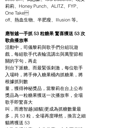
莉莉、Honey Punch、ALITZ、FYP、
One Take
off、熱血生物、半肥瘦、Illusion 等。
應智越一手抓 53 粒糖果 驚喜獲送 53 次
歌曲播放率
活動中，司儀黎莉與歌手們分組玩遊
戲，每組歌手代表輪流講出與萬聖節相
關的字句，再走
到台下派糖。而最緊張刺激，每位歌手
入場時，將手伸入糖果桶內抓糖果，將
根據抓到數
量，獲得神秘獎品，當黎莉在台上公布
獎品為一粒糖果獲送一次播放率，全場
歌手即驚喜大
叫，而應智越(細貓)更成為抓糖數量最
多，共 53 粒，全場再度嘩然，換言之細
貓將獲送 53