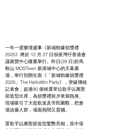
一年一度樂壇盛事《新城勁爆頒獎禮 
2025》將於 12 月 27 日假座灣仔香港會
議展覽中心隆重舉行。昨日(29 日)於馬
鞍山 MOSTown 新港城中心的天幕廣
場，舉行別開生面《「新城勁爆頒獎禮 
2025」The HelloWin Party》，突破傳統
記者會，超過90 個候選單位歌手以萬聖
節造型出席，為頒獎禮前夕來個熱身。
現場吸引了大批歌迷及市民圍觀，把會
場迫爆人群，場面熱鬧又震撼。
眾歌手以萬聖節造型驚艷亮相，其中張