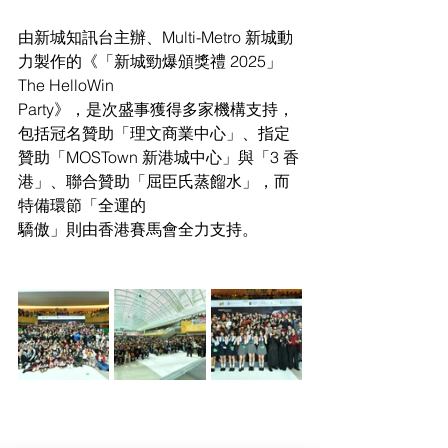
由新城知訊台主辦、Multi-Metro 新城動
力製作的《「新城勁爆頒獎禮 2025」
The HelloWin
Party》，是次盛事獲得多家機構支持，
包括冠名贊助「理文商業中心」、指定
贊助「MOSTown 新港城中心」與「3 香
港」、聯合贊助「屈臣氏蒸餾水」，而
特備環節「全運的
驕傲」則由香港賽馬會全力支持。