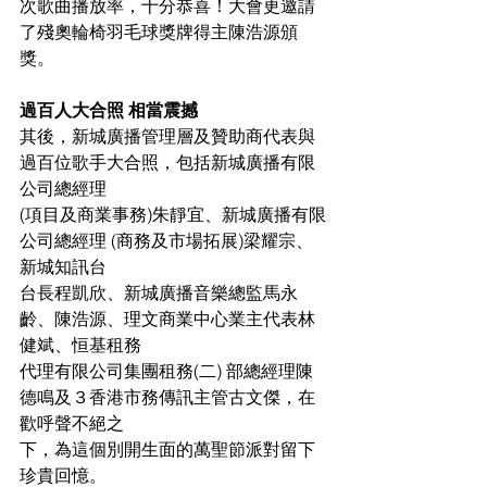
次歌曲播放率，十分恭喜！大會更邀請
了殘奧輪椅羽毛球獎牌得主陳浩源頒
獎。
過百人大合照 相當震撼
其後，新城廣播管理層及贊助商代表與
過百位歌手大合照，包括新城廣播有限
公司總經理
(項目及商業事務)朱靜宜、新城廣播有限
公司總經理 (商務及市場拓展)梁耀宗、
新城知訊台
台長程凱欣、新城廣播音樂總監馬永
齡、陳浩源、理文商業中心業主代表林
健斌、恒基租務
代理有限公司集團租務(二) 部總經理陳
德鳴及３香港市務傳訊主管古文傑，在
歡呼聲不絕之
下，為這個別開生面的萬聖節派對留下
珍貴回憶。