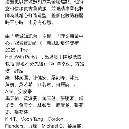
進翹更以古裝扮相成為全場焦點。他特
意租借珍貴古董戲服，並邀請專業化妝
師為其精心打造造型，整個化妝過程歷
時三小時，十分有心思。
由「新城知訊台」主辦、「理文商業中
心」冠名贊助的《「新城勁爆頒獎禮 
2025」The
HelloWin Party》，出席歌手陣容鼎盛，
包括(排名不分先後) : Gin 李幸倪、方皓
玟、許廷
鏗、林奕匡、陳健安、梁釗峰、泳兒、
黃妍、吳若希、江若琳、何雁詩、J. 
Arie、安俊豪、
馬天佑、黃淑蔓、施匡翹、張馳豪、鍾
柔美、詹天文、林智樂、應智越、張蔓
姿、張蔓莎、
Kiri T、Moon Tang、Gordon 
Flanders、力臻、Michael C、黎展峯、