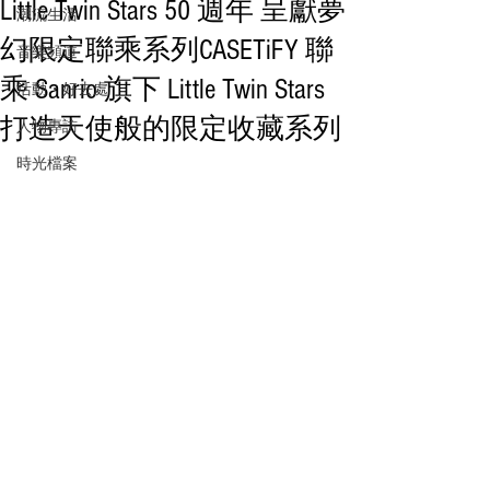
Little Twin Stars 50 週年 呈獻夢
潮流生活
幻限定聯乘系列CASETiFY 聯
音樂頻道
乘 Sanrio 旗下 Little Twin Stars
活動・好去處
打造天使般的限定收藏系列
人物專訪
時光檔案