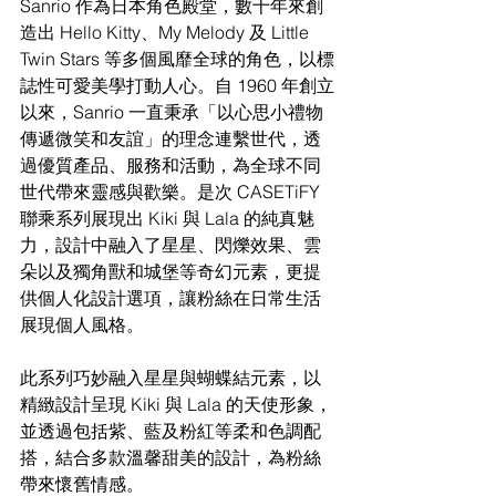
Sanrio 作為日本角色殿堂，數十年來創
造出 Hello Kitty、My Melody 及 Little 
Twin Stars 等多個風靡全球的角色，以標
誌性可愛美學打動人心。自 1960 年創立
以來，Sanrio 一直秉承「以心思小禮物
傳遞微笑和友誼」的理念連繫世代，透
過優質產品、服務和活動，為全球不同
世代帶來靈感與歡樂。是次 CASETiFY 
聯乘系列展現出 Kiki 與 Lala 的純真魅
力，設計中融入了星星、閃爍效果、雲
朵以及獨角獸和城堡等奇幻元素，更提
供個人化設計選項，讓粉絲在日常生活
展現個人風格。
此系列巧妙融入星星與蝴蝶結元素，以
精緻設計呈現 Kiki 與 Lala 的天使形象，
並透過包括紫、藍及粉紅等柔和色調配
搭，結合多款溫馨甜美的設計，為粉絲
帶來懷舊情感。