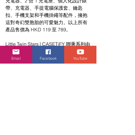
充電器、2 合 1 充電座、個人化設計錶
帶、充電器、手提電腦保護套、鑰匙
扣、手機支架和手機掛繩等配件，擁抱
這對奇幻雙胞胎的可愛魅力。以上所有
產品售價為 HKD 119 至 789。
Little Twin Stars | CASETiFY 聯乘系列由
即日起透過 
CASETiFY.com
、
CASETiFY Co-Lab 手機
Email
Facebook
YouTube
程式
及全線 CASETiFY STUDiO 發售。
如欲獲得更多關於此聯乘系列的資訊，
請瀏覽
CASETiFY.com
，並密切追蹤 
CASETiFY 的 
Instagram 
及 
Facebook 
帳戶。
CASETiFY
潮流生活