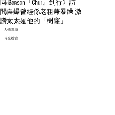
同 Benson『Chur』到行》訪
潮流生活
問自爆曾經係老粗兼暴躁 激
音樂頻道
讚太太是他的「樹窿」
活動・好去處
人物專訪
時光檔案