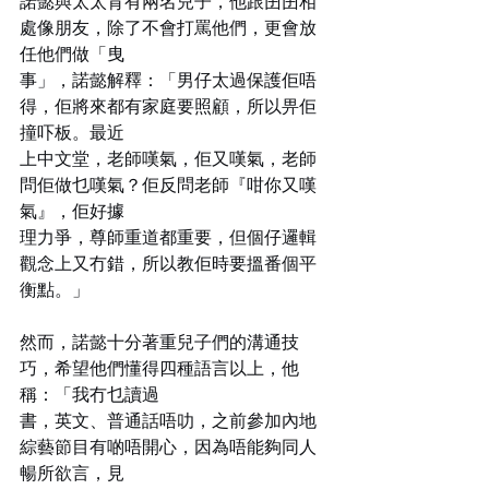
諾懿與太太育有兩名兒子，他跟囝囝相
處像朋友，除了不會打罵他們，更會放
任他們做「曳
事」，諾懿解釋：「男仔太過保護佢唔
得，佢將來都有家庭要照顧，所以畀佢
撞吓板。最近
上中文堂，老師嘆氣，佢又嘆氣，老師
問佢做乜嘆氣？佢反問老師『咁你又嘆
氣』，佢好據
理力爭，尊師重道都重要，但個仔邏輯
觀念上又冇錯，所以教佢時要搵番個平
衡點。」
然而，諾懿十分著重兒子們的溝通技
巧，希望他們懂得四種語言以上，他
稱：「我冇乜讀過
書，英文、普通話唔叻，之前參加內地
綜藝節目有啲唔開心，因為唔能夠同人
暢所欲言，見