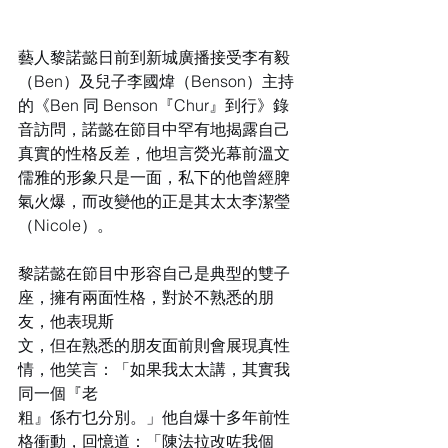
藝人黎諾懿日前到新城廣播接受李有毅
（Ben）及兒子李國煒（Benson）主持
的《Ben 同 Benson『Chur』到行》錄
音訪問，諾懿在節目中罕有地揭露自己
真實的性格反差，他坦言熒光幕前溫文
儒雅的形象只是一面，私下的他曾經脾
氣火爆，而改變他的正是其太太李潔瑩
（Nicole）。
黎諾懿在節目中形容自己是典型的雙子
座，擁有兩面性格，對於不熟悉的朋
友，他表現斯
文，但在熟悉的朋友面前則會展現真性
情，他笑言：「如果我太太講，其實我
同一個『老
粗』係冇乜分別。」他自爆十多年前性
格衝動，回憶道：「陳法拉改咗我個