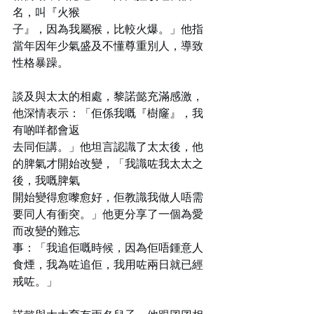
名，叫『火猴
子』，因為我屬猴，比較火爆。」他指
當年因年少氣盛及不懂尊重別人，導致
性格暴躁。
談及與太太的相處，黎諾懿充滿感激，
他深情表示：「佢係我嘅『樹窿』，我
有啲咩都會返
去同佢講。」他坦言認識了太太後，他
的脾氣才開始改變，「我識咗我太太之
後，我嘅脾氣
開始變得愈嚟愈好，佢教識我做人唔需
要同人有衝突。」他更分享了一個為愛
而改變的難忘
事：「我追佢嘅時候，因為佢唔鍾意人
食煙，我為咗追佢，我用咗兩日就已經
戒咗。」