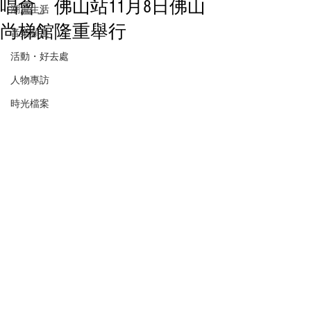
唱會」佛山站11月8日佛山
潮流生活
尚梯館隆重舉行
音樂頻道
活動・好去處
人物專訪
時光檔案