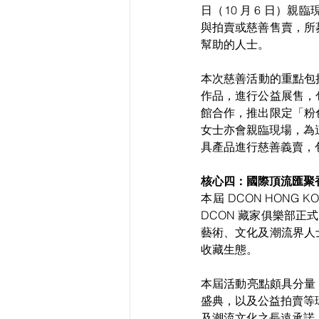
日（10 月 6 日
與拍賣或慈善售賣，所
幫助的人士。
本次慈善活動的重點包括
作品，進行公益展售，
館合作，推出限定「粉
女士亦會親臨現場，為
具產品進行慈善義賣，
核心四：國際頂流匯聚香港
本屆 DCON HON
DCON 藏家俱樂部正式成立
藝術、文化及潮流界人
收藏生態。
本屆活動亮點頗具分量，包
盛典，以及公益拍賣等
及潮流文化之長遠承諾