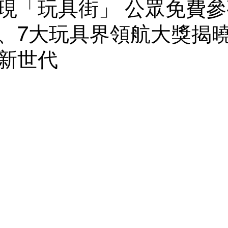
現「玩具街」 公眾免費參
、7大玩具界領航大獎揭曉
新世代