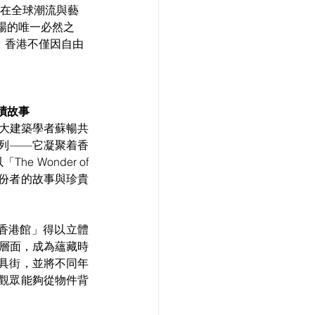
，對香港在全球潮流與藝
場的唯一必然之
光。香港不僅因自由
蹟故事
港大建築學者蘇暢共
列——它凝聚着香
Wonder of 
持份者的故事與珍貴
「香港館」得以立體
質層面，成為蘊藏時
具街，並將不同年
觀眾能夠從物件背