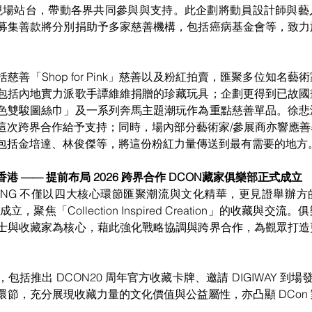
）親臨現場站台，帶動各界共同參與與支持。此企劃將動員設計師與
募集善款將分別捐助予多家慈善機構，包括癌病基金會等，致力
慈善「Shop for Pink」慈善以及粉紅拍賣，匯聚多位知名
包括內地實力派歌手譚維維捐贈的珍藏玩具；企劃更得到已故國
色雙駿圖絲巾」及一系列奔馬主題潮玩作為重點慈善單品。徐悲
這次跨界合作給予支持；同時，場內部分藝術家/參展商亦響應
包括金培達、林俊傑等，將這份粉紅力量傳送到最有需要的地方
 —— 提前布局 2026 跨界合作 DCON藏家俱樂部正式成立
G KONG 不僅以四大核心環節匯聚潮流與文化精華，更見證舉辦方
，聚焦「Collection Inspired Creation」的收藏與交
士與收藏家為核心，藉此強化戰略協調與跨界合作，為觀眾打造
括推出 DCON20 周年官方收藏卡牌、邀請 DIGIWAY 到場發
環節，充分展現收藏力量的文化價值與公益屬性，亦凸顯 DCon
。