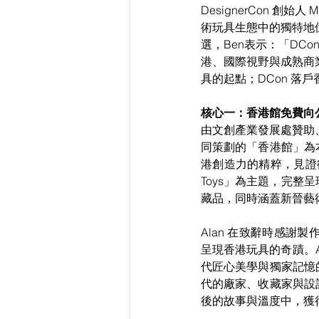
DesignerCon 創始人
術玩具生態中的獨特地
選，Ben表示：「DC
港、國際視野與成熟商
具的起點；DCon 落
核心一：香港館免費向
由文創產業發展處贊助、
同策劃的「香港館」為
港創造力的精粹，見證從
Toys」為主題，完
藏品，同時涵蓋新晉藝
Alan 在致辭時感
呈現香港玩具的奇蹟。
代匠心美學與獨家記憶
代的廠家、收藏家與設
後的故事與溫度中，獲