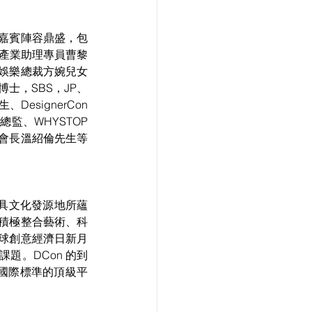
嘉賓陣容鼎盛，包
創產業助理專員曹黎
娛樂總裁方婉兒女
博士，SBS，JP、
、DesignerCon
總監、WHYSTOP
會長溫紹倫先生等
術玩具文化發源地所蘊
積極整合藝術、科
球創意經濟日新月
題。DCon 的到
定國際標準的頂級平