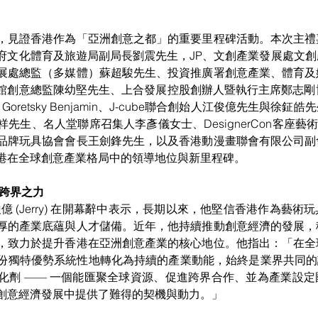
，見證香港作為「亞洲創意之都」的重要里程碑活動。本次主禮
府文化體育及旅遊局副局長劉震先生，JP、文創產業發展處文
展處總監（多媒體）蘇超駿先生、投資推廣署創意產業、體育及
on香港館創意總監陳幼堅先生、上合發展控股創辦人暨執行主席鄭志剛
r. Goretsky Benjamin、J-cube聯合創始人江俊億先生與徐鉦皓先生
先生、名人堂聯席召集人李彥儀女士、DesignerCon客座藝術
品牌玩具協會會長王劍鋒先生，以及香港動漫畫聯會有限公司副
港在全球創意產業格局中的領導地位與新里程碑。
球跨界之力
江俊億 (Jerry) 在開幕辭中表示，長期以來，他堅信香港作為藝
厚的產業底蘊與人才儲備。近年，他持續推動創意經濟的發展，
，致力於提升香港在亞洲創意產業的核心地位。他指出：「在全
份獨特優勢系統性地轉化為持續的產業動能，始終是業界共同的課
化劑 —— 一個能匯聚全球資源、促進跨界合作、並為產業設
創意經濟發展中提供了難得的契機與動力。」