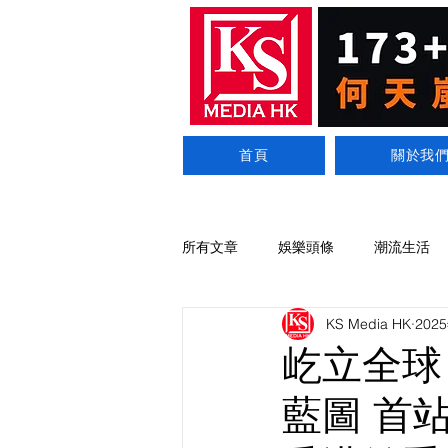
首頁
關於我
所有文章
娛樂頭條
潮流生活
KS Media HK
202
屹立全球 2
藍圖 首