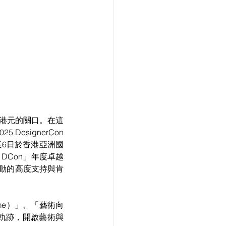
億港元的關口。在這
esignerCon 
10月5日至6日於香港亞洲國
 DCon」年度卓越
動的高度支持與肯
me）」、「藝術向
級軌跡，開啟藝術與