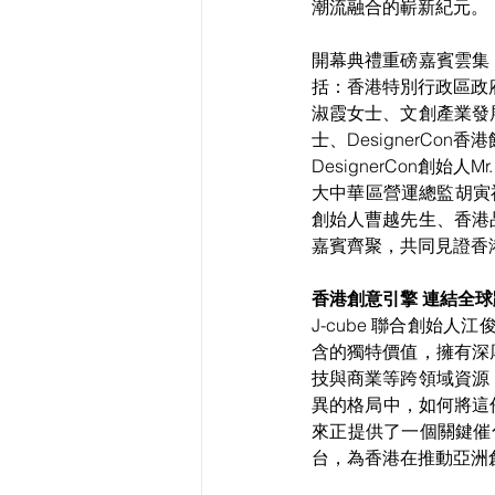
潮流融合的嶄新紀元。
開幕典禮重磅嘉賓雲集
括：香港特別行政區政
淑霞女士、文創產業發
士、DesignerC
DesignerCon創始人M
大中華區營運總監胡寅祥
創始人曹越先生、香港
嘉賓齊聚，共同見證香
香港創意引擎 連結全
J-cube 聯合創始人
含的獨特價值，擁有深
技與商業等跨領域資源
異的格局中，如何將這
來正提供了一個關鍵催
台，為香港在推動亞洲