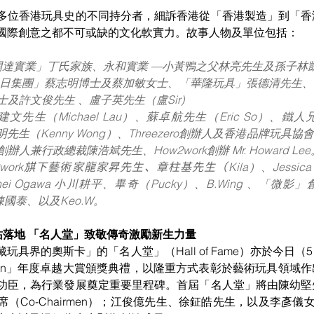
多位香港玩具史的不同持分者，細訴香港從「香港製造」到「香
國際創意之都不可或缺的文化軟實力。故事人物及單位包括：
開達實業」丁氏家族、永和實業 —小黃鴨之父林亮先生及孫子林
日集團」蔡志明博士及蔡加敏女士、「華隆玩具」張德清先生、
女士及許文俊先生 、盧子英先生（盧Sir)
建文先生（Michael Lau）、蘇卓航先生（Eric So）、
信明先生（Kenny Wong）、Threezero創辦人及香港品牌玩具
 創辦人兼行政總裁陳浩斌先生、How2work創辦 Mr. Howard Lee
2work𣄃下藝術家龍家昇先生、章柱基先生（Kila）、Jessic
Kohei Ogawa 小川耕平、畢奇（Pucky）、B.Wing 、「微
家陳國泰、以及Keo.W。
站落地 「名人堂」致敬傳奇激勵新生力量
玩具界的奧斯卡」的「名人堂」（Hall of Fame）亦於今日
of DCon」年度卓越大賞頒獎典禮，以隆重方式表彰於藝術玩具領
功臣，為行業發展奠定重要里程碑。首屆「名人堂」將由陳幼堅
（Co-Chairmen）；江俊億先生、徐鉦皓先生，以及李彥儀女