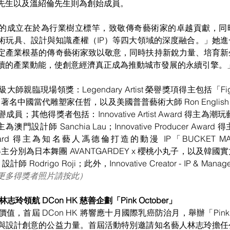
先生以及溫紹倫先生則為創始成員。
名人堂的成立在於為行業樹立標竿，致敬傳奇藝術家的卓越貢獻，
術玩具、設計與知識產權（IP）等四大領域的深度融合。」她
定產業根基的傳奇藝術家致以敬意，同時扶持新銳力量、培育新
續的產業動能，使創意經濟真正成為推動城市發展的永續引擎。
親臨現場領獎：Legendary Artist 榮譽獎項得主包括「Fi
u）、著名中國當代雕塑家任哲，以及美國普普藝術大師 Ron Engli
其他得獎者包括：Innovative Artist Award 得主為潮玩藝
rd 得主為澳門設計師 Sanchia Lau；Innovative Producer Aw
 Award 得主為知名藝人馮德倫打造的動漫 IP「BUCKET MAN」；
ward 得主分別為日本舞團 AVANTGARDEY x 櫻桃小丸子，以及韓國實力
e 設計師 Rodrigo Roji；此外，Innovative Creator - IP & Mana
更多得獎者照片請按此）
玲領航 DCon HK 慈善企劃「Pink October」
，首屆 DCon HK 將響應十月國際乳癌防治月，舉辦「Pink O
與設計創意的公益力量。首屆活動特別邀請知名藝人林志玲擔任