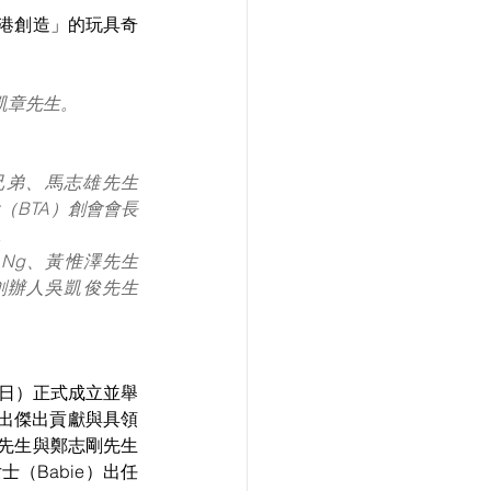
港創造」的玩具奇
凱章先生。
鐵人兄弟、馬志雄先生
協會（BTA）創會會長
。
a Ng、黃惟澤先生 
影」創辦人吳凱俊先生 
（5日）正式成立並舉
域作出傑出貢獻與具領
先生與鄭志剛先生
士（Babie）出任