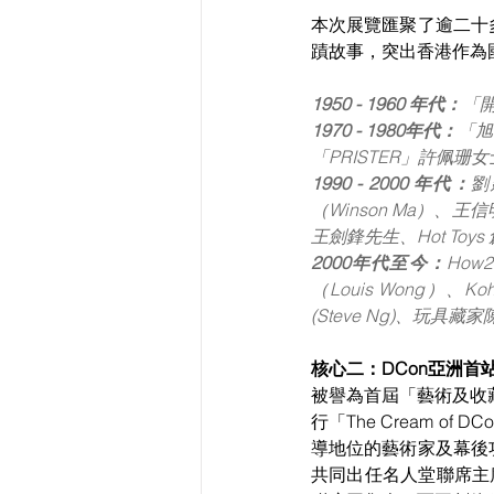
本次展覽匯聚了逾二十
蹟故事，突出香港作為
1950 - 1960 年代：
「
1970 - 1980年代：
「旭
「PRISTER」許佩珊
1990 - 2000 年代：
劉
（Winson Ma）、王
王劍鋒先生、Hot Toys
2000年代至今：
How
（Louis Wong）、
(Steve Ng)、玩具藏
核心二：DCon亞洲首
被譽為首屆「藝術及收藏
行「The Cream 
導地位的藝術家及幕後
共同出任名人堂聯席主席