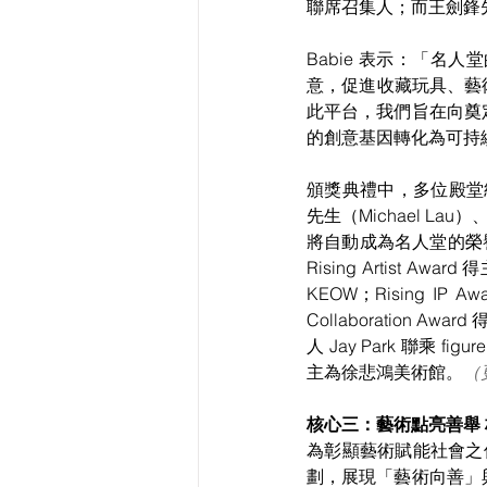
聯席召集人；而王劍鋒
Babie 表示：「
意，促進收藏玩具、藝
此平台，我們旨在向奠
的創意基因轉化為可持
頒獎典禮中，多位殿堂級大師
先生（Michael La
將自動成為名人堂的榮譽成員；
Rising Artist Awa
KEOW；Rising IP
Collaboration A
人 Jay Park 聯乘 figur
主為徐悲鴻美術館。
（
核心三：藝術點亮善舉 林志
為彰顯藝術賦能社會之價值
劃，展現「藝術向善」