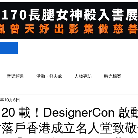
們
音樂頻道
活動・好去處
人物專訪
時光檔案
5年10月6日
0 載！DesignerCon 
站落戶香港成立名人堂致