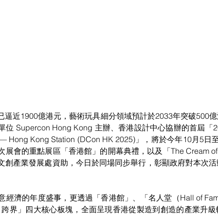
逼近1900億港元，藝術玩具細分領域預計於2033年突破500
upercon Hong Kong 主辦、香港設計中心協辦的首屆「2025 D
 Expo — Hong Kong Station (DCon HK 2025)」，將於今年
會的重點展區「香港館」的開幕典禮，以及「The Cream of
文創產業發展處資助，今日於同場同步舉行，彰顯政府對本次活
經濟的年度盛事，更透過「香港館」、「名人堂（Hall of Fa
IP 跨界」四大核心板塊，全面呈現香港從製造到創造的產業升