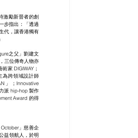
同時激勵新晉者的創
進一步指出：「透過
生代，讓香港獨有
」
gure之父」劉建文
sh，三位傳奇人物亦
術家 DIGIWAY；
ard 得主為跨領域設計師 
Innovative 
派 hip-hop 製作
gement Award 的得
ctober」慈善企
公益領航人，於明