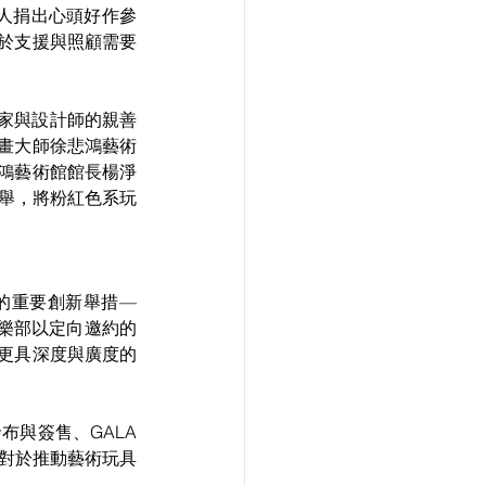
藝人捐出心頭好作參
於支援與照顧需要
藝術家與設計師的親善
畫大師徐悲鴻藝術
鴻藝術館館長楊淨
善舉，將粉紅色系玩
。
的重要創新舉措— 
流。俱樂部以定向邀約的
更具深度與廣度的
布與簽售、GALA 
 對於推動藝術玩具