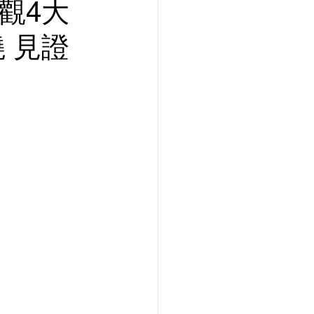
觀4大
 見證