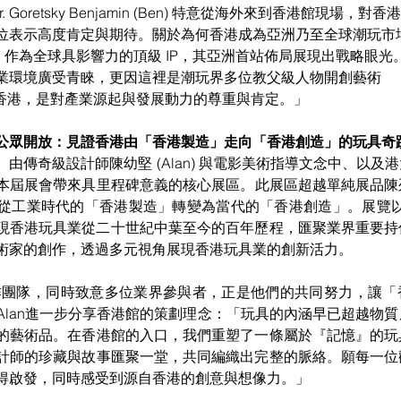
 Mr. Goretsky Benjamin (Ben) 特意從海外來到香港館現場
位表示高度肯定與期待。關於為何香港成為亞洲乃至全球潮玩市
on 作為全球具影響力的頂級 IP，其亞洲首站佈局展現出戰略眼
業環境廣受青睞，更因這裡是潮玩界多位教父級人物開創藝術
戶香港，是對產業源起與發展動力的尊重與肯定。」
公眾開放：見證香港由「香港製造」走向「香港創造」的玩具奇
由傳奇級設計師陳幼堅 (Alan) 與電影美術指導文念中、以及
本屆展會帶來具里程碑意義的核心展區。此展區超越單純展品陳
工業時代的「香港製造」轉變為當代的「香港創造」。展覽以「The 
整呈現香港玩具業從二十世紀中葉至今的百年歷程，匯聚業界重要
術家的創作，透過多元視角展現香港玩具業的創新活力。
謝製作團隊，同時致意多位業界參與者，正是他們的共同努力，讓
Alan進一步分享香港館的策劃理念：「玩具的內涵早已超越物
的藝術品。在香港館的入口，我們重塑了一條屬於『記憶』的玩
計師的珍藏與故事匯聚一堂，共同編織出完整的脈絡。願每一位
得啟發，同時感受到源自香港的創意與想像力。」