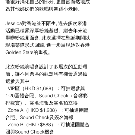
能很好消化自己的部分, 更自然而然地成
為其他姊姊們的歌唱與舞蹈小老師。
Jessica對香港並不陌生, 過去多次來港
活動已積累深厚粉絲基礎。繼去年來港
舉辦粉絲見面會, 此次選擇在聖誕期間以
現場樂隊形式回歸, 進一步展現她對香港
Golden Stars的重視。
此次粉絲演唱會設計了多層次的互動環
節，讓不同票區的觀眾均有機會通過抽
選參與其中：
· VIP區（HKD $1,688）：可抽選參與
1:20團體合照、Sound Check（音響彩
排觀賞）、簽名海報及簽名拍立得
· Zone A（HKD $1,288）：可抽選團體
合照、Sound Check及簽名海報
· Zone B（HKD $888）：可抽選團體合
照與Sound Check機會