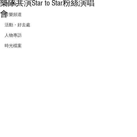
樂隊共演Star to Star粉絲演唱
潮流生活
會
音樂頻道
活動・好去處
人物專訪
時光檔案