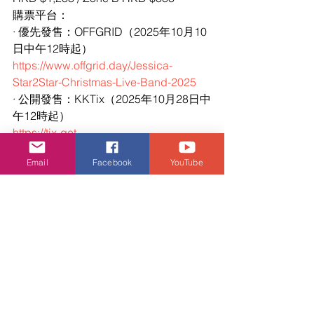
購票平台：
· 優先發售：OFFGRID（2025年10月10
日中午12時起）
https://www.offgrid.day/Jessica-
Star2Star-Christmas-Live-Band-2025
· 公開發售：KKTix（2025年10月28日中
午12時起）
https://tix-get-
go.kktix.cc/events/jessicastar2starachri
Email
Facebook
YouTube
stmasspecial2025
鄭秀妍
活動・好去處
查看全部
相關文章