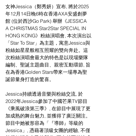
女神Jessica（鄭秀妍）宣布, 將於2025
年12月14日晚6時在香港AXA安盛創夢
館 (位於西沙Go Park) 舉辦《JESSICA 
A CHRISTMAS Star2Star SPECIAL IN 
HONG KONG》粉絲演唱會, 本次演出以
「Star To Star」為主題，寓意Jessica與
粉絲如星星般相互照耀的雙向奔赴。這
次粉絲演唱會最大的特色是以現場樂隊
編制、聖誕主題曲目、親密互動環節, 旨
在為香港Golden Stars帶來一場專為聖
誕節量身打造的驚喜。
Jessica持續透過音樂與粉絲交流, 於
2022年Jessica參加了中國芒果TV節目
《乘風破浪第三季》, 在節目中展現了更
加成熟的舞台魅力, 並獲得了廣泛關注。
節目中她被形容為「『導師』等級的
Jessica」, 憑藉著頂級女團的經驗, 不僅