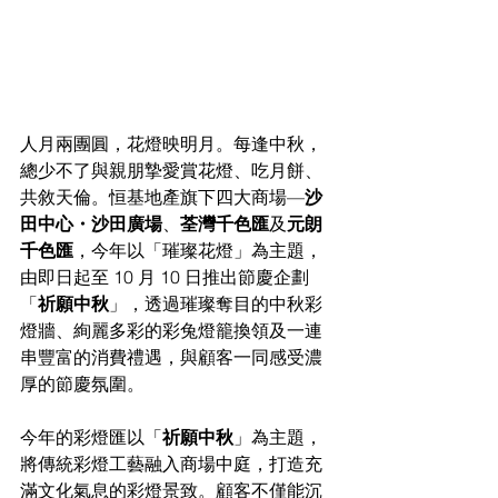
人月兩團圓，花燈映明月。每逢中秋，
總少不了與親朋摯愛賞花燈、吃月餅、
共敘天倫。恒基地產旗下四大商場—
沙
田中心・沙田廣場
、
荃灣千色匯
及
元朗
千色匯
，今年以「璀璨花燈」為主題，
由即日起至 10 月 10 日推出節慶企劃
「
祈願中秋
」，透過璀璨奪目的中秋彩
燈牆、絢麗多彩的彩兔燈籠換領及一連
串豐富的消費禮遇，與顧客一同感受濃
厚的節慶氛圍。
今年的彩燈匯以「
祈願中秋
」為主題，
將傳統彩燈工藝融入商場中庭，打造充
滿文化氣息的彩燈景致。顧客不僅能沉