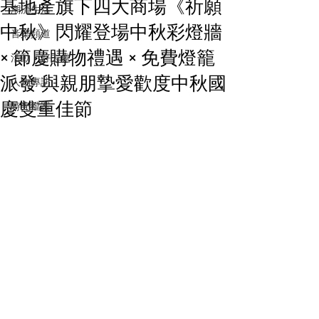
基地產旗下四大商場《祈願
潮流生活
中秋》閃耀登場中秋彩燈牆
音樂頻道
× 節慶購物禮遇 × 免費燈籠
活動・好去處
派發 與親朋摯愛歡度中秋國
人物專訪
慶雙重佳節
時光檔案