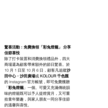
驚喜活動：免費換領「彩兔燈籠」 分享
佳節喜悅
除了打卡裝置和消費換領禮品外，四大
商場還為顧客帶來額外的節日驚喜。於 
10 月 1 日至 10 月 6 日，顧客凡追蹤
沙
田中心・沙田廣場
或 
KOLOUR 千色匯
的 Instagram 官方帳號，即可免費獲贈
「
彩兔燈籠
」一個。可愛又充滿傳統韻
味的燈籠既可以予人提燈賞月，又可重
拾童年樂趣，與家人朋友一同分享佳節
的溫馨與喜悅。