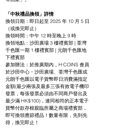
「中秋禮品換領」詳情 
換領日期：即日起至 2025 年 10 月 5 日
（或換完即止）
換領時間：中午 12 時至晚上 9 時
換領地點：沙田廣場 3 樓禮賓部 | 荃灣
千色匯一期 1 樓禮賓部 | 元朗千色匯地
下禮賓部
參加辦法：於推廣期內，H·COINS 會員
於沙田中心・沙田廣場、荃灣千色匯或
元朗千色匯以電子貨幣即日消費滿指定
金額(最少兩張及最多三張有效電子機印
發票，每張發票必須由不同商戶發出及
最少滿 HK$100)，連同相符的正本電子
貨幣付款存根親臨所屬之商場禮賓部，
即可換領應節禮品！數量有限，先到先
得，換完即止！