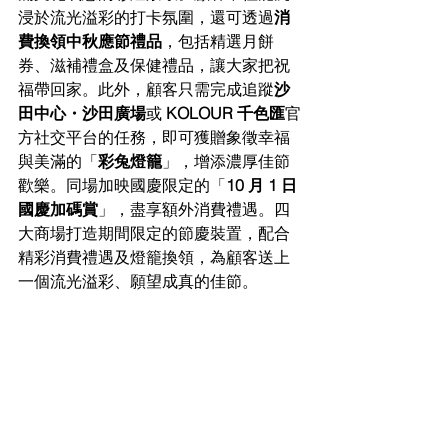
浸於流光溢彩的打卡氛圍，還可透過
消
費換領中秋應節禮品
，包括精選月餅
券、滋補禮盒及保健禮品，讓大家把祝
福帶回家。此外，顧客只需完成追蹤
沙
田中心・沙田廣場
或 
KOLOUR 千色匯
官
方社交平台的任務，即可獲贈象徵幸福
與美滿的「
彩兔燈籠
」，增添濃厚佳節
歡樂。同場加映國慶限定的「
10 月 1 日
國慶加碼賞
」，盡享額外消費禮遇。四
大商場打造期間限定的節慶裝置，配合
精彩消費禮遇及燈籠換領，為顧客送上
一個流光溢彩、願望成真的佳節。