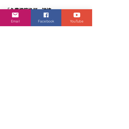
「免費燈籠換領」詳情
換領日期：2025 年 10 月 1 日至 10 月 
Email
Facebook
YouTube
6 日（或換完即止）
換領時間：中午 12 時至晚上 9 時
換領地點：沙田廣場 3 樓禮賓部 | 荃灣
千色匯一期 1 樓禮賓部 | 元朗千色匯地
下禮賓部
參加辦法：追蹤沙田中心・沙田廣場及 
KOLOUR 千色匯 Instagram 帳號，即可
免費換領「彩兔燈籠」一個。數量有
限，換完即止。
恒基產旗下四大商場－沙田中心・沙田
廣場、荃灣千色匯、元朗千色匯《祈願
中秋》
日期： 即日起至 2025 年 10 月 10 日
時間： 中午 12 時至晚上 9 時
地點： 沙田廣場 3 樓禮賓部 | 荃灣千色