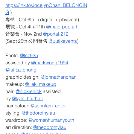
https://lnk.to/JocelynChan_BELONGIN
G
 )
專輯 - Oct 6th （digital + physical)
展覽 - Oct 4th-11th 
@
majorpop.art
音樂會 - Nov 2nd 
@portal.212
(Sept 25th 公開發售 
@uutixevents
)
Photo: 
@tsz925
assisted by 
@markwong1994
@lai.tsz.chung
graphic design: 
@johnathanchan
makeup: 
@_ak_makeup
hair: 
@nickienick
 assisted 
by 
@kyle_hairhair
hair colour: 
@sonnlam_color
styling: 
@thedorothylau
wardrobe: 
@womenhumanyouth
art direction: 
@thedorothylau