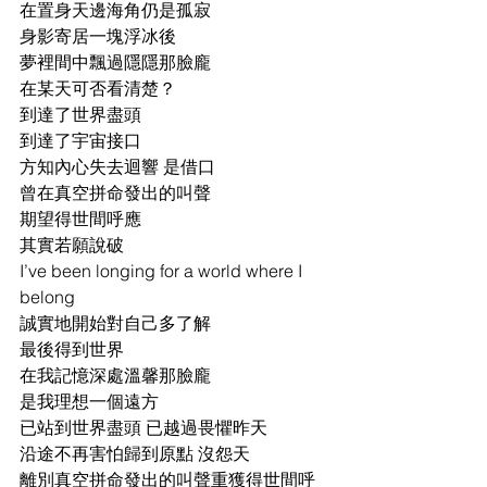
在置身天邊海角仍是孤寂
身影寄居一塊浮冰後
夢裡間中飄過隱隱那臉龐
在某天可否看清楚？
到達了世界盡頭
到達了宇宙接口
方知內心失去迴響 是借口 
曾在真空拼命發出的叫聲
期望得世間呼應
其實若願說破
I’ve been longing for a world where I 
belong
誠實地開始對自己多了解
最後得到世界
在我記憶深處溫馨那臉龐
是我理想一個遠方
已站到世界盡頭 已越過畏懼昨天
沿途不再害怕歸到原點 沒怨天 
離別真空拼命發出的叫聲重獲得世間呼