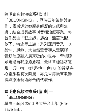
陳明憙音頻治療系列計劃
「BELONGING」，歷時四年策劃與創
作，靈感源於她親身經歷的失眠與焦
慮，結合成長故事與音頻治療專業。每
首作品由「聲之靜」起始，涵蓋恐懼、
放下、轉念等主題；系列運用音叉、水
晶缽、風鈴、大自然聲音和人聲演繹，
音頻治療融入廣東歌的小世界，帶領聽
眾走過自我療癒旅程。最終章標誌著這
趟「從Longing到Belonging」的音樂與
心靈旅程初次圓滿，亦是香港廣東歌難
得與療癒藝術融合的代表作。
陳明憙音頻治療系列計劃 — 
「BELONGING」
單曲 - Sept 22nd 各大平台上架 (Pre-
save link : 