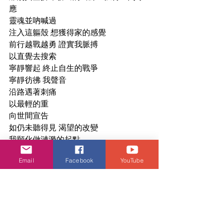
應 
靈魂並吶喊過
注入這軀殼 想獲得家的感覺
前行越戰越勇 證實我脈搏
以直覺去搜索
寧靜響起 終止自生的戰爭
寧靜彷彿 我聲音
沿路遇著刺痛
以最輕的重
向世間宣告
如仍未聽得見 渴望的改變
我願化做漣漪的起點
夜幕過靜
Email
Facebook
YouTube
靜默道謝了恐懼
懼怕放下 能讓頻率內心所隨
隨時轉念
念著常在那小確幸
幸運捍衛 為救出最赤裸的心靈