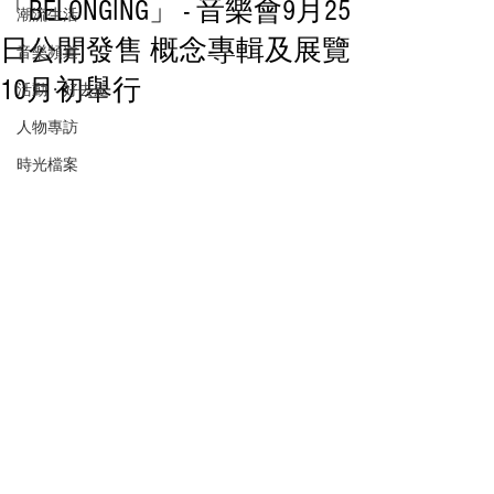
「BELONGING」 - 音樂會9月25
潮流生活
日公開發售 概念專輯及展覽
音樂頻道
10月初舉行
活動・好去處
人物專訪
時光檔案