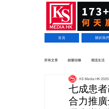
首頁
關於我
所有文章
娛樂頭條
潮流生活
KS Media HK
202
七成患者
合力推廣