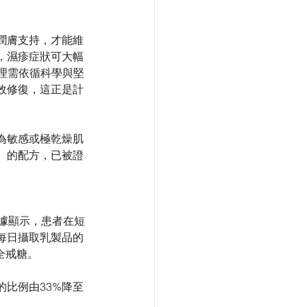
潤膚支持，才能維
，濕疹症狀可大幅
管理需依循科學與堅
效修復，這正是計
為敏感或極乾燥肌
）的配方，已被證
據顯示，患者在短
每日攝取乳製品的
全戒糖。
比例由33%降至
。