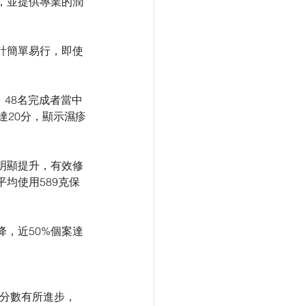
，並提供專業的潤
計簡單易行，即使
48名完成者當中
達20分，顯示濕疹
明顯提升，有效修
均使用589克保
，近50%個案達
者分數有所進步，