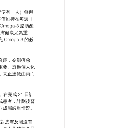
者便有一人）每週
僅維持在每週 1 
ega-3 脂肪酸
皮膚健康尤為重
mega-3 的必
炎症，令濕疹惡
重要。透過個人化
，真正達致由內而
在完成 21 日計
成患者，計劃後普
八成屬嚴重情況。
為對皮膚及腸道有