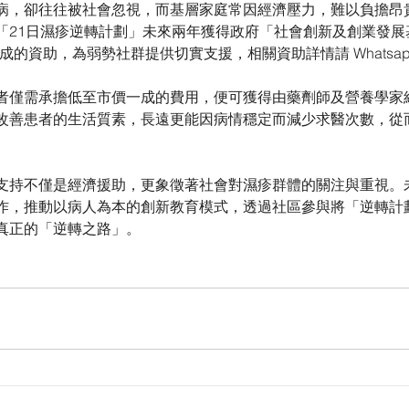
病，卻往往被社會忽視，而基層家庭常因經濟壓力，難以負擔昂
21日濕疹逆轉計劃」未來兩年獲得政府「社會創新及創業發展基金
成的資助，為弱勢社群提供切實支援，相關資助詳情請 Whatsapp 9
者僅需承擔低至市價一成的費用，便可獲得由藥劑師及營養學家
改善患者的生活質素，長遠更能因病情穩定而減少求醫次數，從
支持不僅是經濟援助，更象徵著社會對濕疹群體的關注與重視。
作，推動以病人為本的創新教育模式，透過社區參與將「逆轉計
真正的「逆轉之路」。