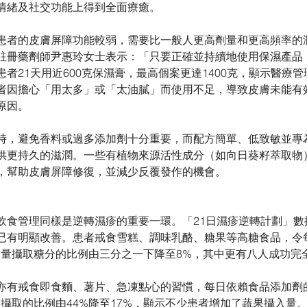
情緒及社交功能上得到全面療癒。
患者的皮膚屏障功能較弱，需要比一般人更高劑量和更高頻率的
註冊藥劑師尹惠玲女士表示：「只要正確並持續地使用保濕產品
者21天用近600克保濕膏，最高個案更達1400克，顯示醫療
者因擔心「用太多」或「太油膩」而使用不足，導致皮膚未能有
原因。
時，避免香料或過多添加劑十分重要，而配方簡單、低致敏並專
供更持久的滋潤。一些有植物來源活性成分（如向日葵籽萃取物
，幫助皮膚屏障修復，並減少反覆發作的機會。
飲食管理同樣是逆轉濕疹的重要一環。「21日濕疹逆轉計劃」數
已有明顯改善。患者戒食雪糕、調味乳酪、糖果等高糖食品，令
。過量攝取糖分的比例由三分之一下降至8%，其中更有八人成功完
亦有戒食即食麵、薯片、急凍點心的習慣，每日依賴食品添加劑的
攝取的比例由44%降至17%，顯示不少患者增加了蔬果攝入量