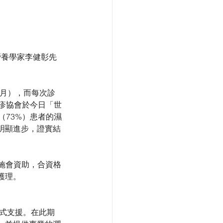
營養學家李健彰先
個月），而每次診
疹協會於今日「世
（73%）患者的濕
明顯進步，證實結
樂施會資助，合資格
護理。
集式支援。在此期