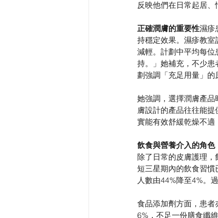
反映他們在日常起居、
正確潤膚的重要性
濕疹
持穩定效果。濕疹教室
減輕。計劃中平均每位患
持。」她補充，不少患
劃強調「充足用量」的
她強調，選擇潤膚產品
膚設計的產品往往能提
實能有效舒緩乾燥不適
飲食與營養介入的角色
除了日常的皮膚護理，
短三星期內的飲食習慣
人數由44%降至4%
食品添加劑方面，患者
6%，不足一份膳食纖維