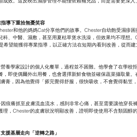
顯成效。這反映出濕疹管理不能僅依賴補充品，而是需要更深入
業指導下重拾無憂笑容
ester和他的媽媽Cat分享他們的故事。Chester自幼飽受濕疹困
兒科、中醫、濕敷，甚至用夏枯草煲水洗澡，但效果均不理想。C
」是希望能獲得專業指導，以正確方法在短期內看到改善，從而建
r跟隨營養學家設計的個人化餐單，過程並不困難。他學會了在學校
餐，即使偶爾外出用餐，也會選擇新鮮食物並確保蔬菜攝取量。
使用潤膚膏，因為他覺得「搽完覺得舒服，很快吸收，不會覺得黏笠
兒子因痕癢抓至皮膚流血流水，感到非常心痛，甚至需要讓他穿長
理，Chester的皮膚狀況明顯改善，證明即使使用不含類固醇
 支援基層走向「逆轉之路」