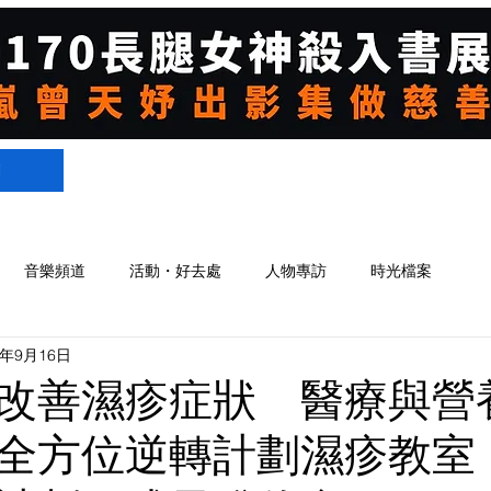
們
音樂頻道
活動・好去處
人物專訪
時光檔案
5年9月16日
改善濕疹症狀 醫療與營
全方位逆轉計劃濕疹教室「