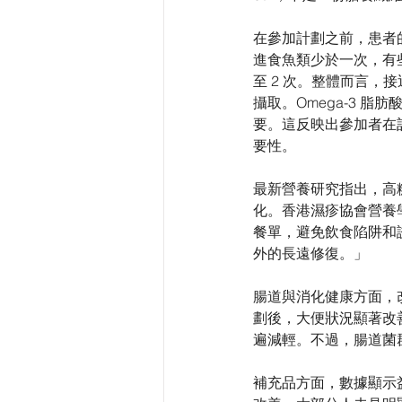
在參加計劃之前，患者的
進食魚類少於一次，有些
至 2 次。整體而言，
攝取。Omega-3 
要。這反映出參加者在計
要性。
最新營養研究指出，高
化。香港濕疹協會營養
餐單，避免飲食陷阱和
外的長遠修復。」
腸道與消化健康方面，改
劃後，大便狀況顯著改
遍減輕。不過，腸道菌
補充品方面，數據顯示