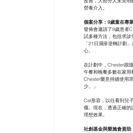
改善，大部分人未見明
營養介入。
個案分享：9歲童在專
發佈會邀請了9歲患者Ch
試多種方法，包括求診
「21日濕疹逆轉計劃
心。
在計劃中，Cheste
午餐和晚餐多數在家用
Chester樂意持續
少。」
Cat形容，以往看到
傷。現在，透過正確的護
理想效果。
社創基金與樂施會資助 