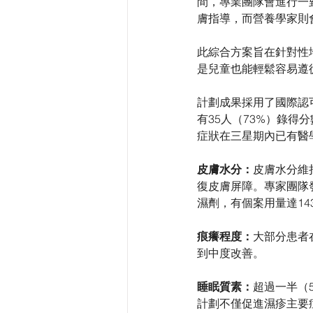
間，專業團隊會進行一
膚指導，而營養學家則
此綜合方案旨在針對性
是兒童也能輕鬆容易遵
計劃成果採用了國際認
有35人（73%）錄
症狀在三星期內已有醫
皮膚水分：
皮膚水分維
復皮膚屏障。專家團隊
濕劑，有個案用量達1
痕癢程度：
大部分患者
到中度改善。
睡眠質素：
超過一半（
計劃不僅促進濕疹主要