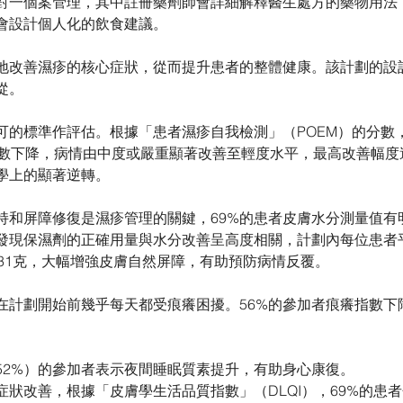
對一個案管理，其中註冊藥劑師會詳細解釋醫生處方的藥物用法
會設計個人化的飲食建議。
地改善濕疹的核心症狀，從而提升患者的整體健康。該計劃的設
從。
可的標準作評估。根據「患者濕疹自我檢測」（POEM）的分數，
得分數下降，病情由中度或嚴重顯著改善至輕度水平，最高改善幅度
學上的顯著逆轉。
持和屏障修復是濕疹管理的關鍵，69%的患者皮膚水分測量值有
發現保濕劑的正確用量與水分改善呈高度相關，計劃內每位患者平
431克，大幅增強皮膚自然屏障，有助預防病情反覆。
在計劃開始前幾乎每天都受痕癢困擾。56%的參加者痕癢指數下降
52%）的參加者表示夜間睡眠質素提升，有助身心康復。
症狀改善，根據「皮膚學生活品質指數」（DLQI），69%的患