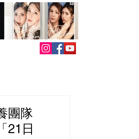
養團隊
21日