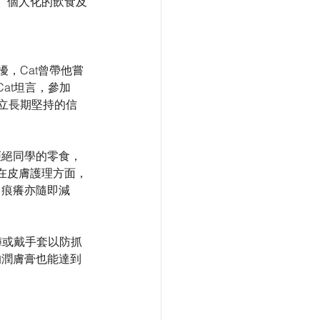
、個人化的飲食及
擾，Cat曾帶他嘗
at坦言，參加
立長期堅持的信
拒絕同學的零食，
在皮膚護理方面，
，痕癢亦隨即減
褲或戴手套以防抓
的潤膚膏也能達到