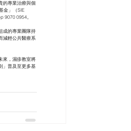
貴的專業治療與個
」（SIE 
070 0954。
組成的專業團隊持
而減輕公共醫療系
未來，濕疹教室將
劃」普及至更多基