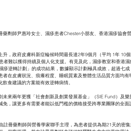
藥劑師尹惠玲女士、濕疹患者Chester小朋友、香港濕疹協會
升，政府皮膚科新症輪候時間最長達2年9個月（平均 1年 10
少患者難以獲得持續及個人化支援。有見及此，濕疹教室和香港濕
日濕疹逆轉計劃」的成功結果，數據顯示計劃極具成效，超過七成
患者在皮膚狀況、痕癢程度、睡眠質素及整體生活品質方面均有
化飲食建議的方案能有效逆轉病情。
未來兩年更獲「社會創新及創業發展基金」（SIE Fund）及
減免，讓更多有需要者能以低門檻的價格接受跨專業團隊的全面
」由註冊藥劑師與營養學家聯手主理，為患者提供為期21天的密