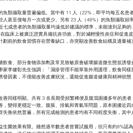
魚類攝取量普遍偏低。當中有 11 人（22%，即平均每五名患
人甚至僅每月一次或更少。另有 23 人（48%）的魚類攝取頻率
接近七成患者的魚類攝取量均遠低於建議的標準，未能達到足夠的 Om
脂肪酸在臨床上被廣泛證實具備抗炎功效，對於減輕慢性炎症和促進
劃前的飲食習慣存在營養缺口，亦突顯改善飲食結構及適量補充 O
糖飲食、部分食物添加劑及常見致敏原會破壞腸道微生態並誘發
學家李健彰先生強調：「濕疹管理不能單靠外用護理，飲食同樣
誘發因素，不僅能改善皮膚狀況，還能促進腸道健康與精神狀態
善同樣明顯。共有 3 名長期受頻繁稀便及腹瀉困擾多年的患者，
善，變得更穩定一致。腹脹、排氣和胃氣等問題，原本困擾近四
群失衡依然普遍，所有完成檢測的患者均有不同程度失衡，其中
益生菌效果有限。雖然過半數患者曾嘗試服用，但只有約8%認