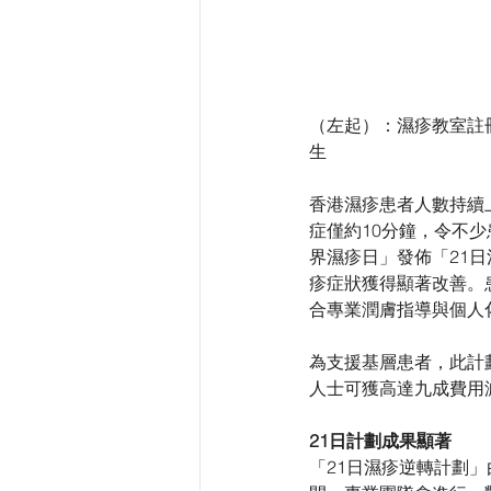
（左起）：濕疹教室註冊
生
香港濕疹患者人數持續上
症僅約10分鐘，令不
界濕疹日」發佈「21
疹症狀獲得顯著改善。
合專業潤膚指導與個人
為支援基層患者，此計劃
人士可獲高達九成費用
21日計劃成果顯著
「21日濕疹逆轉計劃