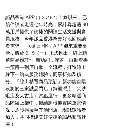
誠品香港 APP 自 2018 年上線以來，已
陪伴讀者走過七年時光，累計為超過 40 
萬用戶提供了便捷的閱讀生活支援與會
員服務。今年誠品香港為更好地回應讀
者需求，「eslite HK」APP 迎來重要更
新，將於 9.15（一）正式推出「線上精
選商品預訂*」新功能，涵蓋「自助查書
—預留—到店自取」全流程，打造線上
線下一站式服務體驗，同享折扣及積
分。「線上精選商品預訂」新功能首階
段將於三家誠品門店（銅鑼灣店、尖沙
咀店及太古店）試點運行，更多精選商
品陸續上架中，後續將根據實際運營情
況，逐步擴展至其他門店。現誠邀讀者
加入，共同構建美好便捷的誠品閱讀社
區！