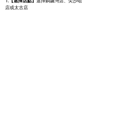
1.【選擇店點】
選擇銅鑼灣店、尖沙咀
店或太古店