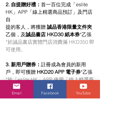
2. 自提贈好禮：
首一百位完成「eslite 
HK」APP「線上精選商品預訂」及門店
自
提的客人，將獲贈 
誠品香港限量文件夾
乙個，及
誠品書店 HKD30 紙本券
*乙張
*於誠品書店實體門店消費滿 HKD350 即
可使用。
3. 新用戶贈券：
註冊成為會員的新用
戶，即可獲贈 
HKD20 APP 電子券
*乙張
*於「eslite HK」APP 使用「線上精選商
品預訂」消費滿 HKD300 即可使用。
Email
Facebook
YouTube
4. 三倍積分賞：
特選會員於「eslite 
HK」APP 首次完成「線上精選商品預
訂」及
門店自提即享三倍積分賞
誠品會員慶 線上線下共創閱讀社區！