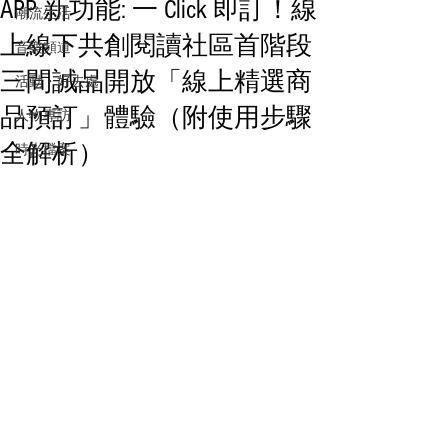
APP 新功能: 一 Click 即訂！線
潮流生活
上線下共創閱讀社區首階段
音樂頻道
三間誠品開放「線上精選商
活動・好去處
品預訂」體驗（附使用步驟
人物專訪
全解析）
時光檔案