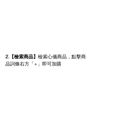
2.【檢索商品】
檢索心儀商品，點擊商
品詞條右方「+」即可加購