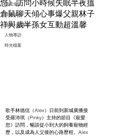
您》訪問小時候失眠半夜搵
潮流生活
倉鼠聊天傾心事爆父親林子
音樂頻道
祥與歲半孫女互動超溫馨
活動・好去處
人物專訪
時光檔案
歌手林德信（Alex）日前到新城廣播接
受羅沛琪（Pinky）主持的節目《寵愛
您》訪問，暢談從小到大的飼養寵物經
歷，以及成為人父後的心路歷程。Alex 