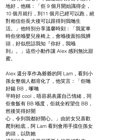
地好，他稱：「佢 9 個月開始識得企，
10 個月就行，到11 個月已經可以跑，絕
對相信佢長大後可以跟得到我哋生
活。」他特別分享溫馨時刻：「我駕車
時佢坐喺嬰兒座椅上，會喺後面拍我膊
頭，好似想話我知『你好，我喺
到』。」這些小動作讓 Alex 感到無比甜
蜜。
Alex 還分享作為爺爺的阿 Lam，看到小
孫女整個人都溶化了，他笑言：「佢哋
好鍚 BB，嗲哋
平時好 cool，唔容易表露自己情緒，同
佢食飯有 BB 喺度，佢就全程望住 BB，
然後笑得好開
心，令到我都好開心。」由於女兒喜歡
爬到枱底，阿 Lam 看到會用手擋住孫女
的頭，以防她