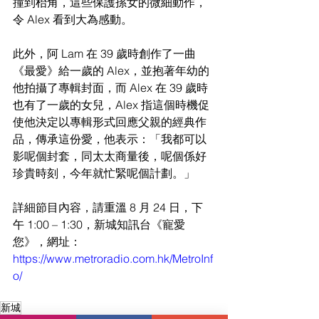
撞到枱角，這些保護孫女的微細動作，
令 Alex 看到大為感動。
此外，阿 Lam 在 39 歲時創作了一曲
《最愛》給一歲的 Alex，並抱著年幼的
他拍攝了專輯封面，而 Alex 在 39 歲時
也有了一歲的女兒，Alex 指這個時機促
使他決定以專輯形式回應父親的經典作
品，傳承這份愛，他表示：「我都可以
影呢個封套，同太太商量後，呢個係好
珍貴時刻，今年就忙緊呢個計劃。」
詳細節目內容，請重溫 8 月 24 日，下
午 1:00 – 1:30，新城知訊台《寵愛
您》，網址：
https://www.metroradio.com.hk/MetroInf
o/
新城