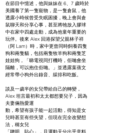
在節目中憶述，他與妹妹在 6、7 歲時於
美國養了第一隻寵物，是一隻倉鼠，他
透露小時候曾受失眠困擾，晚上會與倉
鼠聊天和分享心事，甚至將牠放入膠球
中在家中四處走動，成為他童年重要的
玩伴。後來 Alex 回港探望父親林子祥
（阿 Lam）時，家中更曾同時飼養四隻
狗和兩隻貓，包括兩隻牧羊狗和兩隻芝
娃娃狗，「睇電視同打機時，佢哋會坐
隔離，可以抱住佢哋。」並透露葉蒨文
經常帶小狗外出錄音、綵排和吃飯。
談及一歲半的女兒帶給自己的轉變，
Alex 坦言最初和太太都想要兒子，因為
夫妻倆熱愛運
動，希望有孩子能一起活動，得知是女
兒時甚至有些失望，但現在完全改變想
法，稱女兒
「聰明、貼心」，且運動天分出乎意料