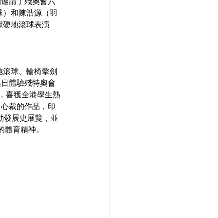
別邀請了殘奧會六
球）和陳浩源（羽
獻硬地滾球表演
硬地滾球、輪椅擊劍
奧日體驗殘特奧會
賽，喜獲全港學生熱
出心裁的作品，印
運動發展史展覽，並
的體育精神。