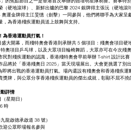
025」的焦點節目之一是香港首次舉辦的體壇明星隊制賽。賽事特
（硬地滾球）、新鮮出爐的巴黎 2024 銀牌得主張沅（硬地滾
24 奧運金牌得主江旻憓（劍擊）一同參與，他們將聯手為大家呈
量，為香港殘疾運動員送上鼓舞與支持。
！為香港運動員打氣！
 8 日盛大開幕，而殘特奧會香港則承辦共 5 個項目：殘奧會項目
組）、特奧項目乒乓球，以及大眾項目輪椅舞蹈，大眾亦可在今次殘
民對殘疾運動的認識，香港殘特奧會早前舉辦 T-shirt 設計比
作品將於「香港殘奧日 2025」當天現場展出。大會更挑選了別
irt，為即將出戰的香港運動員打氣。場內還設有殘奧會和香港殘疾
貴獎牌，與公眾分享香港殘疾運動員的傑出成就，彰顯不屈不撓
活動詳情
月 5 日（星期日）
 6 時
香港九龍啟德承啟道 38 號）
費入場，歡迎公眾即場報名參與