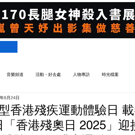
們
音樂頻道
活動・好去處
人物專訪
時光檔案
5年8月24日
型香港殘疾運動體驗日 
5 日「香港殘奧日 2025」