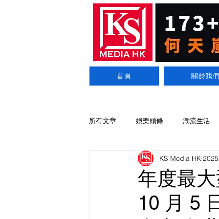
首頁
關於我
所有文章
娛樂頭條
潮流生活
KS Media HK
202
年度最大
10 月 