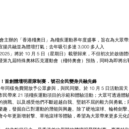
委會主辦的「香港殘奧日」為殘疾運動界年度盛事，旨在為大眾
揚共融並為體壇打氣；去年吸引多達 3,000 多人入
2025」將於 10 月 5 日（星期日）載譽歸來，不但初次於啟德
暨第九屆特殊奧林匹克運動會（殘特奧會）預熱，同時為即將出
體驗！首創體壇明星隊制賽．號召全民變身共融先鋒
」今年同樣免費開放予公眾參與，與民同樂。於 10 月 5 日活動當
市民帶來 21 項殘疾運動項目的示範和體驗活動；大眾可透過體
的挑戰、以及感受他們不斷超越自我、堅韌不屈的毅力與勇氣；
樂趣，發掘自己對運動的潛能與興趣。除了硬地滾球、輪椅劍擊
會今年更新增射撃、草地滾球等體驗，希望為大眾帶來更多元化