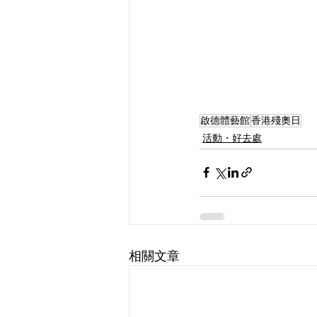
啟德體藝館
香港殘奧日
活動・好去處
相關文章