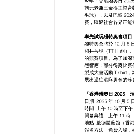
今年「香港殘奧日 2
朝元老兼三金得主梁育榮
毛球），以及巴黎 20
賽，匯聚社會各界正能
率先試玩殘特奥會項目
殘特奧會將於 12 月
和乒乓球（TT11 
的競賽項目。為了加深市
烈響應；部分得獎比賽
製成大會活動 T-sh
展出過往港隊勇奪的珍
「香港殘奧日 2025」
日期 	2025 年 10 
時間 	上午 10 時至下午
開幕典禮 	上午 11 時
地點 	啟德體藝館（
報名方法 	免