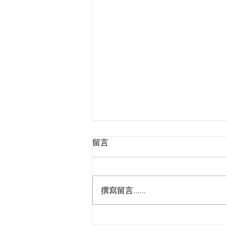
留言
撰寫留言......
📸【現場直擊】Chantel、