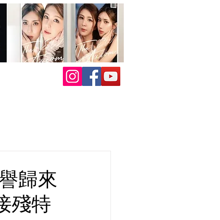
載譽歸來
迎接殘特