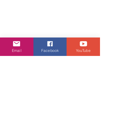
劉洋
李金凱
Email
Facebook
YouTube
娛樂頭條
查看全部
相關文章