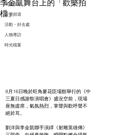
李金凱舞台上的「歡樂拍
潮流生活
檔」
音樂頻道
活動・好去處
人物專訪
時光檔案
8月16日晚於旺角麥花臣場館舉行的《中
三夏日感謝祭演唱會》盛況空前，現場
座無虛席，氣氛熱烈，掌聲與歡呼聲不
絕於耳。
劉洋與李金凱聯手演繹《射雕英雄傳》
三部曲，向經典致敬，瞬間點燃全場氣