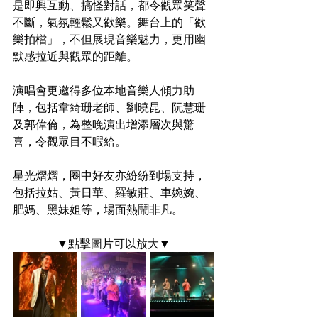
是即興互動、搞怪對話，都令觀眾笑聲
不斷，氣氛輕鬆又歡樂。舞台上的「歡
樂拍檔」，不但展現音樂魅力，更用幽
默感拉近與觀眾的距離。
演唱會更邀得多位本地音樂人傾力助
陣，包括韋綺珊老師、劉曉昆、阮慧珊
及郭偉倫，為整晚演出增添層次與驚
喜，令觀眾目不暇給。
星光熠熠，圈中好友亦紛紛到場支持，
包括拉姑、黃日華、羅敏莊、車婉婉、
肥媽、黑妹姐等，場面熱鬧非凡。
▼點擊圖片可以放大▼