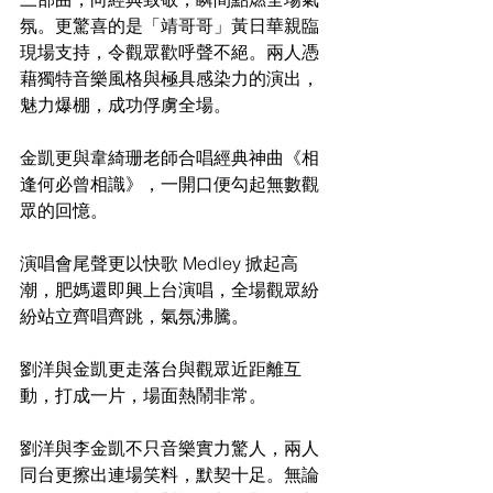
氛。更驚喜的是「靖哥哥」黃日華親臨
現場支持，令觀眾歡呼聲不絕。兩人憑
藉獨特音樂風格與極具感染力的演出，
魅力爆棚，成功俘虜全場。
金凱更與韋綺珊老師合唱經典神曲《相
逢何必曾相識》，一開口便勾起無數觀
眾的回憶。
演唱會尾聲更以快歌 Medley 掀起高
潮，肥媽還即興上台演唱，全場觀眾紛
紛站立齊唱齊跳，氣氛沸騰。
劉洋與金凱更走落台與觀眾近距離互
動，打成一片，場面熱鬧非常。
劉洋與李金凱不只音樂實力驚人，兩人
同台更擦出連場笑料，默契十足。無論