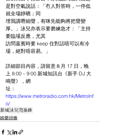
是對空氣說話：「冇人對答時，一停低
就全場靜晒；同
埋我講嘢細聲，有咪先能夠將把聲變
厚。」泳兒亦表示要磨練急才：「主持
要臨場反應，尤其
訪問嘉賓時要 keep 住對話唔可以有冷
場，絕對唔容易。」
詳細節目內容，請留意８月 17 日，晚
上 8:00 – 9:00 新城知訊台《新手 DJ 大
鳴聲》，網
址：
https://www.metroradio.com.hk/MetroInf
o/
新城
泳兒
范振鋒
娛樂頭條