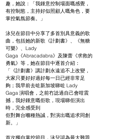
趣，她說：「我鍾意控制場面嘅感覺，
有控制慾，主持好似照顧人嘅角色，要
掌控氣氛節奏。」
泳兒在節目中分享了多首別具意義的歌
曲，包括她的新歌《計劃書》、《無糖
可樂》、Lady
Gaga《Abracadabra》及陳蕾《求救的
勇氣》等，她在節目中逐首介紹：
「《計劃書》講計劃永遠追不上改變，
大家只要好好過好每一日已經非常足
夠；我早前去咗新加坡睇咗 Lady
Gaga 演唱會，之前冇諗過自己會咁震
撼，我好鍾意嘅佢歌，現場睇佢演出
時，完全感受到
佢對舞台嗰種熱誠，對演出嘅追求同創
新。」
首次獨自掌控節目，泳兒認為最大難題