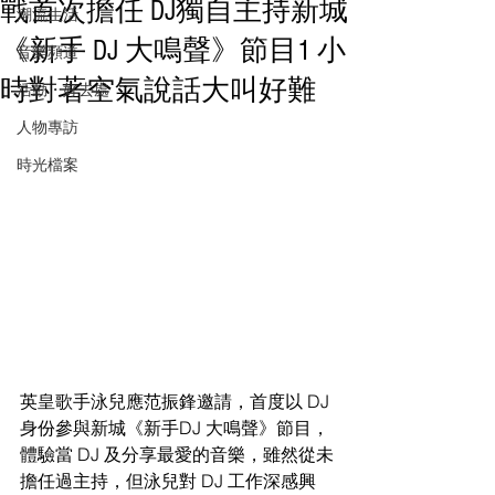
戰首次擔任 DJ獨自主持新城
潮流生活
《新手 DJ 大鳴聲》節目1 小
音樂頻道
時對著空氣說話大叫好難
活動・好去處
人物專訪
時光檔案
英皇歌手泳兒應范振鋒邀請，首度以 DJ 
身份參與新城《新手DJ 大鳴聲》節目，
體驗當 DJ 及分享最愛的音樂，雖然從未
擔任過主持，但泳兒對 DJ 工作深感興