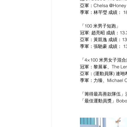
亞軍：Chelsa @Honey 
季軍：林芊瑩 成績： 18.
「100 米男子短跑」
冠軍: 趙亮昭 成績：13.3
亞軍：黃凱逸 成績：13.
季軍：張馳豪 成績： 13.
「4×100 米男女子混
冠軍：黎展峯、The Lemo
亞軍：(運動員隊) 連
季軍：力臻、Michael 
「籌得最高善款隊伍」
「最佳運動員獎」Bobo@th