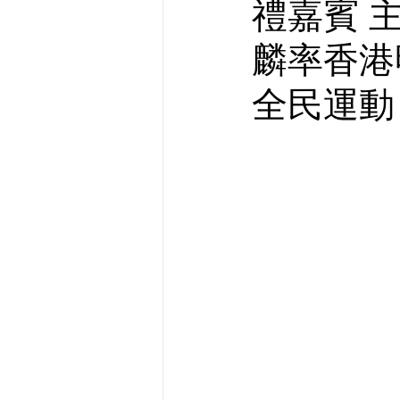
禮嘉賓 
麟率香港
全民運動