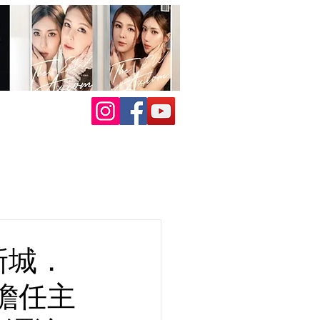
新城．
擔任主