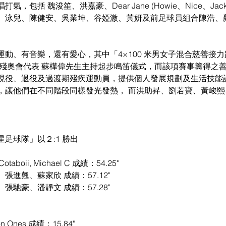
包括 魏浚笙、洪嘉豪、Dear Jane (Howie、Nice、Jackal)
、泳兒、陳健安、吳業坤、谷婭溦、黃妍及前足球員組合陳浩、
動、有音樂，還有愛心，其中「4×100 米男女子混合慈善接
屆殘奧會代表 蘇樺偉先生主持起步鳴笛儀式，而該項賽事籌得之
現役、退役及過渡期殘疾運動員，提供個人發展規劃及生活技能
，讓他們在不同階段同樣發光發熱， 而洪助昇、劉若寶、黃峻
。
足球隊」以２:1 勝出
aboii, Michael C 成績：54.25"
進翹、蘇家欣 成績：57.12"
馳豪、潘靜文 成績：57.28"
on Ones 成績：15.84"