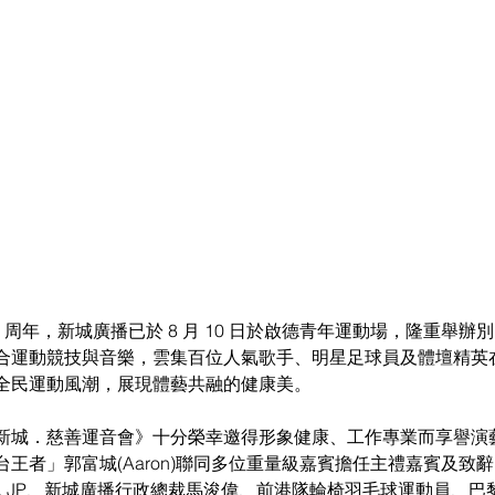
5 周年，新城廣播已於 8 月 10 日於啟德青年運動場，隆重舉辦
合運動競技與音樂，雲集百位人氣歌手、明星足球員及體壇精英
全民運動風潮，展現體藝共融的健康美。
新城．慈善運音會》十分榮幸邀得形象健康、工作專業而享譽演
王者」郭富城(Aaron)聯同多位重量級嘉賓擔任主禮嘉賓及致
, JP、新城廣播行政總裁馬浚偉、前港隊輪椅羽毛球運動員、