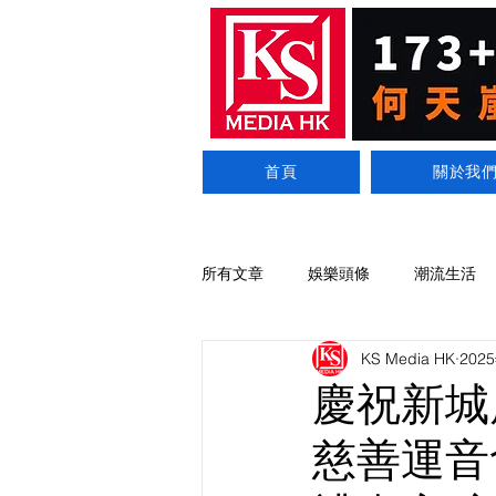
首頁
關於我
所有文章
娛樂頭條
潮流生活
KS Media HK
202
慶祝新城
慈善運音