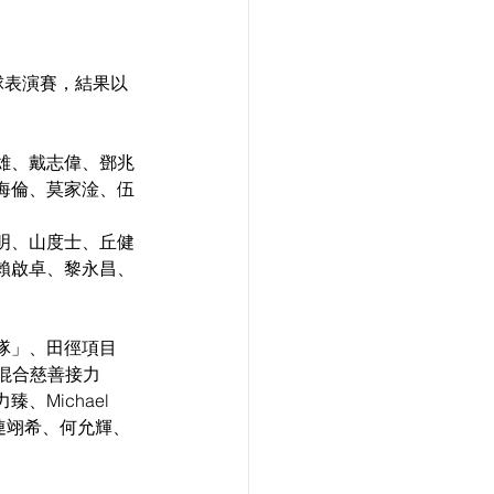
」
球表演賽，結果以
雄、戴志偉、鄧兆
海倫、莫家淦、伍
明、山度士、丘健
賴啟卓、黎永昌、
隊」、田徑項目
子混合慈善接力
Michael 
連翊希、何允輝、