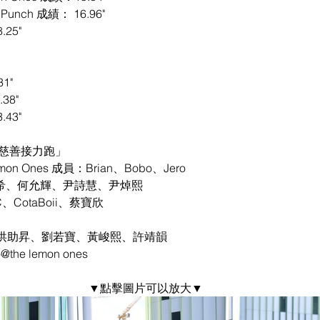
Punch 成績： 16.96"
25"
1"
38"
43"
合慈善接力跑」
n Ones 成員：Brian、Bobo、Jero
翊希、何允輝、尹詩慧、尹焯熙
C、CotaBoii、蔡寶欣
洪助昇、劉若寶、黃峻熙、許靖韻
e lemon ones
▼點擊圖片可以放大▼