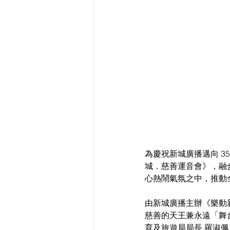
為慶祝新城廣播邁向 3
城．慈善運音會》，融
心熱鬧氣氛之中，推動
由新城廣播主辦《樂動
慈善的天王兼永遠「舞台
育及旅遊局局長 羅淑佩