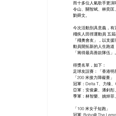
而十多位人氣歌手更演唱打氣，
令山、關智斌、林奕匡
劉舜文。
今次活動別具意義，有運
殘疾人田徑運動員 五
「殘奧會友」，以支援
動員開拓新的人生跑道
「籌得最高善款隊伍」
得獎名單，如下：
足球友誼賽：「香港明星
「200 米接力障礙賽」
冠軍：Delta T、力臻、Cot
亞軍：安俊豪、潘釗彤、張
季軍：林智樂、姚焯菲、張
「100 米女子短跑」
冠軍: Bobo@ The Lem