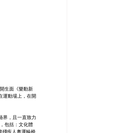
別開生面《樂動新
在運動場上，在開
藝界，且一直致力
辭，包括：文化體
巴黎殘疾人奧運輪椅