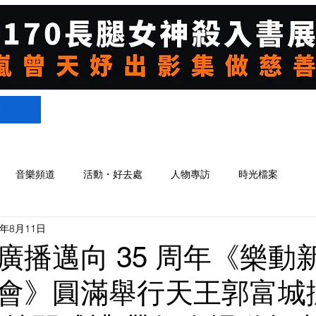
們
音樂頻道
活動・好去處
人物專訪
時光檔案
5年8月11日
廣播邁向 35 周年《樂動
會》圓滿舉行天王郭富城