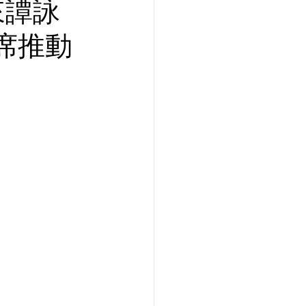
來譚詠
席推動