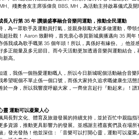
MH、殘奧會友主席張偉良 BBS, MH，為活動主持啟幕儀式及
長入行第 35 年 讚揚盛事融合音樂同運動，推動全民運動
致辭時，為一眾歌手及運動員打氣，並親身鼓勵大家多做運動，帶
超壯觀！ Aaron 致辭時，首先衷心恭賀新城廣播邁向 35 周
亦係我成為歌手嘅第 35 個年頭！所以，真係好有緣份。」他並
好多正能量及多元節目。而今天活動更加透過音樂與運動結合，
向新高。
家都知道，我係一個熱愛運動嘅人，所以今日新城呢個活動融合音
我希望呢個不單止係一個口號，而係大家持久追求嘅健康生活態
善於一身，所以我響度呼籲大家，一齊坐言起行『動起來』！譜
心靈 運動可以凝聚人心
佩局長對文化、體育及旅遊發展的持續支持，並於百忙中親臨指
更多資源，推動更具影響力的發展。並感謝主禮嘉賓們及在場所
融」發光發熱！他並深信：「音樂可以打開心靈，運動可以凝聚