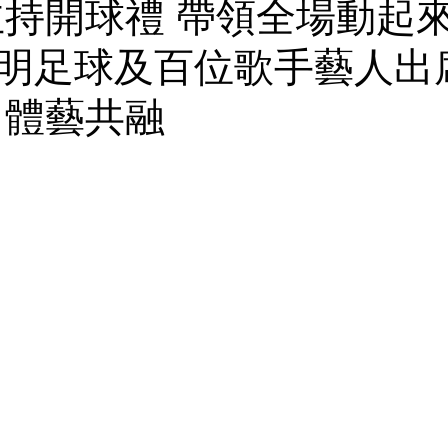
主持開球禮 帶領全場動起
明足球及百位歌手藝人出
 體藝共融