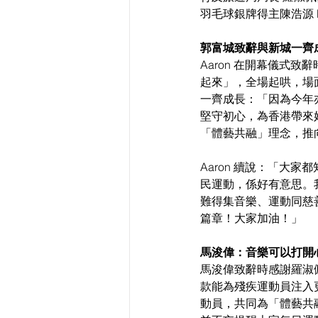
羽毛球銀牌得主陳浩源 
郭富城致辭與新城一齊成
Aaron 在開幕儀式
起來」，全場起哄，場面
一齊成長：「因為今年
堅守初心，為香港帶來
「體藝共融」理念，推
Aaron 續說：「大
民運動，係好有意思。
難得集音樂、運動同慈
篇章！大家加油！」
馬浚偉：音樂可以打開
馬浚偉致辭時感謝羅淑
款能為殘疾運動員注入
動員，共同為「體藝共