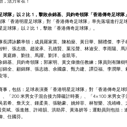
動，活力常在！
球隊」以 2 比 1，擊敗余錦基、貝鈞奇領隊「香港傳奇足球隊
)領隊「香港明星足球隊」對「香港傳奇足球隊」率先落場進行足
足球隊」以 2 比 1，擊敗「香港傳奇足球隊」。
隊長譚詠麟率領；成員羅家英、陳柏燊、黃日華、關禮傑、李子
智軒、張志德、趙浚承、孔德賢、葉泓聲、林迪安、李雨陽、馬
、黃庭鋒、劉佳、馬躍、劉洋、金凱等。
余錦基、貝鈞奇領隊；郭家明、黃文偉擔任教練；隊員則有陳樹
彭錦全、顧錦輝、張志德、余國森、甄力建、譚亞福、李潤華、
安等。
賽事，包括：足球表演賽「香港明星足球隊」對「香港傳奇足球
」、「200 米男女子混合接力障礙計時賽」、「4×100 米男女
若希、詹天文、鍾柔美、張馳豪、姚焯菲、林智樂、冼靖峰、力臻、
黃奕斌、張進翹、許靖韻、洪助昇、黃洛妍等；運動員則包括：
偉、任國芬。