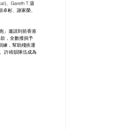
、Gareth T 湯
顏卓彬、謝家榮、
力跑」邀請到前香港
善款，全數撥捐予
訓練，幫助殘疾運
熙、許靖韻隊伍成為