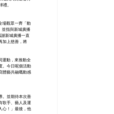
開球禮。
領全場觀眾一齊「動
年！並指與新城廣播
感謝新城廣播一直
再加上慈善，將
樂同運動，來推動全
度。今日呢個活動
寫體藝共融嘅動感
導。並期待本次善
有歌手、藝人及運
人心！」最後，他