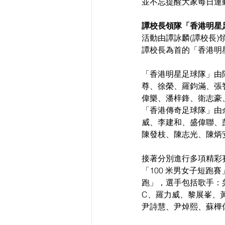
並不忘提醒大家每日運
譚校長領隊「香港明星足
活動由譚詠麟(譚校長
譚校長為首的「香港明星
「香港明星足球隊」由
尊、徐榮、羅鈞滿、張
偉樂、潘梓鋒、衛志豪
「香港傳奇足球隊」由
威、李建和、盛偉聯、
陳發枝、陳志光、陳炳
接著分別進行多項精彩
「100 米男女子短跑賽
跑」，選手包括歌手：吳
C、羅力威、黎展峯、
尹詩慧、尹焯熙、蘇樺