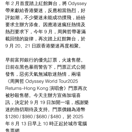
年 2 月首度踏上紅館舞台，將 Odyssey 
帶來獻給香港樂迷，反應相當熱烈，好
評如潮，不少樂迷未能成功撲飛，紛紛
要求主辦方添食。因應港迷瘋狂熱情及
熱烈要求下，今年 9 月，周興哲帶著滿
載回憶的旋律，再次踏上紅館舞台，於 
9 月 20、21 日跟香港樂迷再度相聚。
早前富邦銀行的優先訂票，火速售罄。
日前在黑色暴雨警告下，門票正式公開
發售，惡劣天氣無減歌迷熱情，兩場
《周興哲 Odyssey World Tour2025 
Returns–Hong Kong 演唱會》門票再次
被秒殺售罄。今天主辦方宣佈加場喜
訊，決定於 9 月 19 日加開一場，感謝樂
迷的熱切期待及支持。門票價錢為港幣
$1280 / $980 / $680 / $480， 於 2025 
年 8 月 13 日早上 10 時正起於城市電腦
售票網 