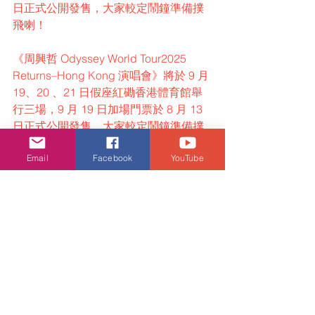
日正式公開發售，大家較定鬧鐘準備撲
飛喇！
《周興哲 Odyssey World Tour2025 
Returns–Hong Kong 演唱會》將於 9 月 
19、20 、21 日假座紅磡香港體育館舉
行三場，9 月 19 日加場門票於 8 月 13 
日正式公開發售，大家較定鬧鐘準備撲
飛喇！
Email
Facebook
YouTube
演唱會
周興哲
活動・好去處
查看全部
相關文章