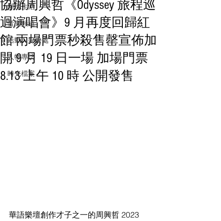
協辦周興哲《Odyssey 旅程巡
潮流生活
迴演唱會》9 月再度回歸紅
音樂頻道
館 兩場門票秒殺售罄宣佈加
活動・好去處
開 9 月 19 日一場 加場門票
人物專訪
8.13 上午 10 時 公開發售
時光檔案
華語樂壇創作才子之一的周興哲 2023 