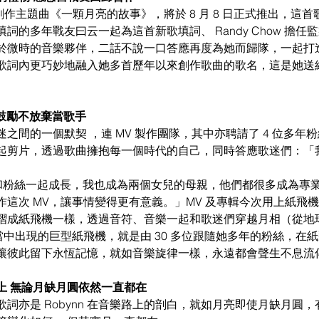
專輯創作主題曲《一顆月亮的故事》，將於 8 月 8 日正式推出，這
多年戰友曰云一起為這首新歌填詞、 Randy Chow 擔任監製，Ar
於微時的音樂夥伴，二話不說一口答應再度為她而歸隊，一起打
歌詞內更巧妙地融入她多首歷年以來創作歌曲的歌名，這是她送
恩鼓勵不放棄當歌手
之間的一個默契 ，連 MV 製作團隊，其中亦聘請了 4 位多年粉絲
起剪片，透過歌曲擁抱每一個時代的自己，同時答應歌迷們：「我
，我和粉絲一起成長，我也成為兩個女兒的母親，他們都很多成為專
作這次 MV，讓事情變得更有意義。」MV 及專輯今次用上紙飛
摺成紙飛機一樣，透過音符、音樂一起和歌迷們穿越月相（從地
當中出現的巨型紙飛機，就是由 30 多位跟隨她多年的粉絲，在
讓彼此留下永恆記憶，就如音樂旋律一樣，永遠都會聲生不息流
 無論月缺月圓依然一直都在 
詞亦是 Robynn 在音樂路上的剖白，就如月亮即使月缺月圓