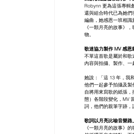
Robynn 更為這張
還與組合時代已為她們填詞的
編曲，她感恩一班相識
《一顆月亮的故事》，
物。
歌迷協力製作 MV 感
不單這首歌是屬於和歌迷
內容與拍攝、製作、一
她說：「這 13 年
他們一起參予拍攝及製
自將用來寫歌的紙張，
態）各階段變化，MV 
詞，他們的親筆字跡，
歌詞以月亮比喻音樂路上
《一顆月亮的故事》的歌