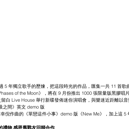
葉中月)經過 5 年獨立歌手的歷煉，把這段時光的作品，匯集一共 11 
es of the Moon》，將在 9 月份推出 1000 張限量版黑膠唱
之留白 Live House 舉行新碟發佈迷你演唱會，與樂迷近距離
之間》英文 demo 版
為李幸倪作曲的《單戀這件小事》demo 版《New Me》，加上這 
的禮物 感恩舊戰友回歸合作