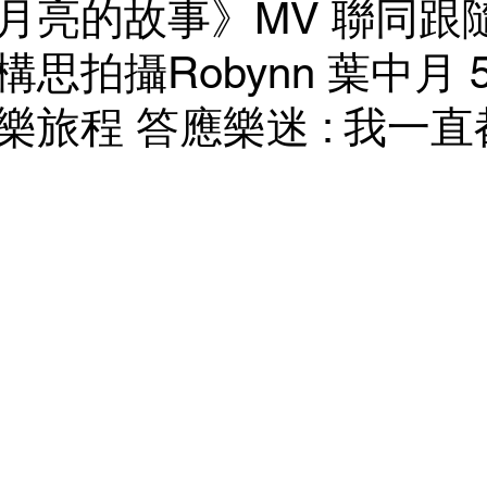
月亮的故事》MV 聯同跟
思拍攝Robynn 葉中月 
樂旅程 答應樂迷 : 我一直