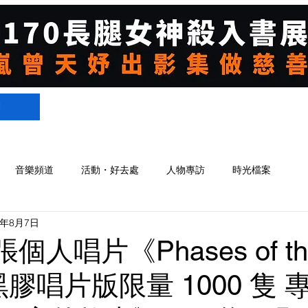
們
音樂頻道
活動・好去處
人物專訪
時光檔案
5年8月7日
個人唱片《Phases of th
黑膠唱片版限量 1000 隻