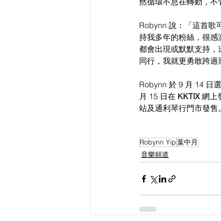
然循環不息在轉動，不
Robynn 說：「這
持我多年的粉絲，很感激從
都會出現或默默支持，
同行，我就更勇敢跨過
Robynn 於 9 月 1
月 15 日在 
KKTIX 
網上
站及通利琴行門市發售
Robynn Yip
葉中月
音樂頻道