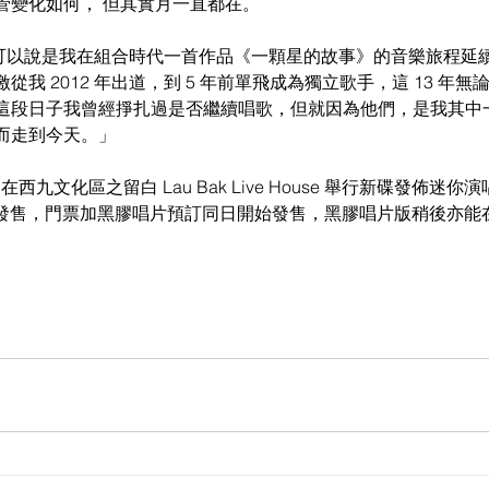
管變化如何， 但其實月一直都在。
首歌可以說是我在組合時代一首作品《一顆星的故事》的音樂旅程延
我 2012 年出道，到 5 年前單飛成為獨立歌手，這 13 年
這段日子我曾經掙扎過是否繼續唱歌，但就因為他們，是我其中
而走到今天。」
4 日選在西九文化區之留白 Lau Bak Live House 舉行新碟發佈迷你
發售，門票加黑膠唱片預訂同日開始發售，黑膠唱片版稍後亦能在 R
。