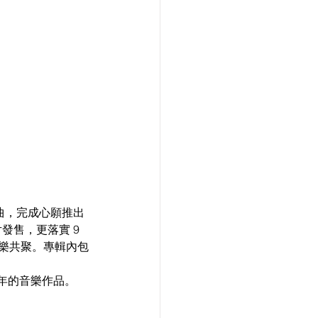
首歌曲，完成心願推出
片發售，更落實 9 
以音樂共聚。專輯內包
5 年的音樂作品。