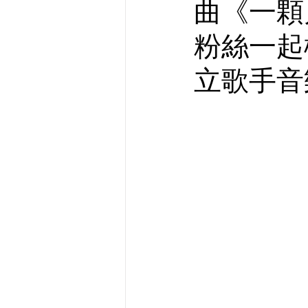
曲《一顆
粉絲一起構
立歌手音