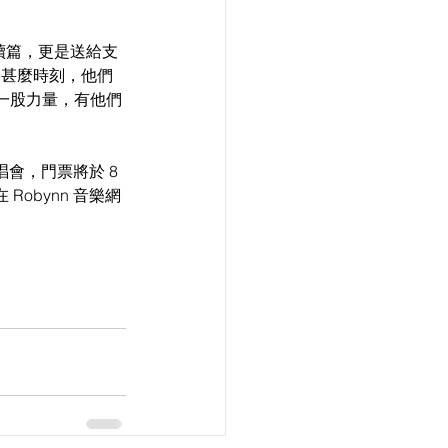
續篇，更是送給支
無論甚麼時刻，他們
一股力量，有他們
演唱會，門票將於 8 
obynn 音樂網