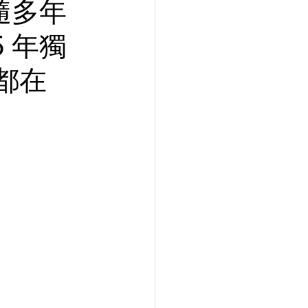
隨多年
5 年獨
都在