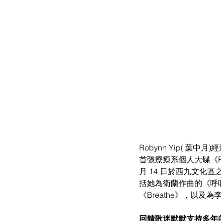
Robynn Yip( 
首張療癒系個人大碟《Phas
月 14 日於西九文化區
括她為衛蘭作曲的《呼吸
《Breathe》，以及
回饋歌迷默默支持多年