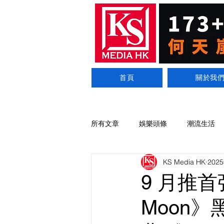
首頁
關於我
所有文章
娛樂頭條
潮流生活
KS Media HK
202
9 月推首張
Moon》