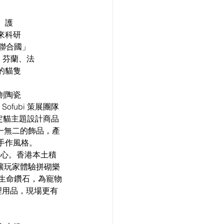
、護
來科研
壇聯合國」
國、芬蘭、法
的貓隻
。
創陶瓷
ubi 策展團隊 
定貓主題設計商品
一無二的飾品，產
手作風格。
暖人心。香港本土積
，讓玩家體驗拼砌樂
生命鑽石，為寵物
用品，現場更有 