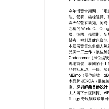
今年博覽會期間，「毛
理、營養、貓糧選擇、
與天然營養新知。同時，
之稱的 World Ca
國、德國、俄羅斯、新
醫療、福利及健康資訊
本屆展覽雲集多個人氣
品牌
一二土作
（展位編
Codecorner
（展位編號
現場首發。泰國的手工
品包括耳環、手鏈、項
MEimo
（展位編號：
3B
木品牌 
JEKCA
（展位
趣。
深圳師堯首飾設計
主人留下永恆回憶。
VI
Trilogy 奇境貓罐罐