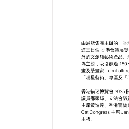
由展覽集團主辦的「香港
連三日假 香港會議展覽
外的文創貓藝術產品、
為主題，吸引超過 18
畫及壁畫家 LeonLo
「喵星藝術」專區及「
香港貓迷博覽會 202
議員邵家輝、立法會議
主席黃進達、香港寵物業商
Cat Congress 主席
主禮。