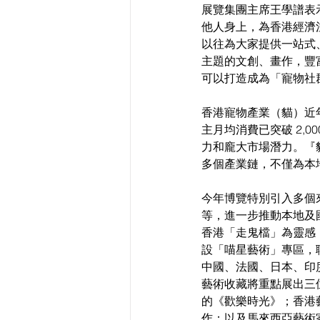
展覽集團主席王學譜表
他人身上，為香港經濟
以往為大家提供一站式
主題的文創、畫作，豐
可以打造成為「寵物社
香港寵物產業（貓）近
主月均消費已突破 2,
力和龐大市場潛力。『
多個產業鏈，不僅為本
今年博覽特別引入多個
等，進一步推動本地及
香港「走鬼檔」為靈感
設「喵星藝術」專區，
中國、法國、日本、印
藝術收藏將重點展出三
的《歡樂時光》；香港藝術
作；以及馬來西亞藝術家葉