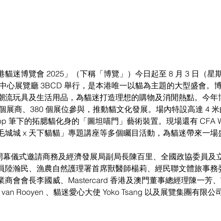
貓迷博覽會 2025」（下稱「博覽」）今日起至 8 月 3 日（
中心展覽廳 3BCD 舉行，是本港唯一以貓為主題的大型盛會。
潮流玩具及生活用品，為貓迷打造理想的購物及消閒熱點。今年
0 個展商、380 個展位參與，推動貓文化發展。場內特設高達 4 
llipop 筆下的拓腮貓化身的「圖坦喵門」藝術裝置。現場還有 CFA 
毛城城 x 天下貓貓」專題講座等多個矚目活動，為貓迷帶來一場
5 開幕儀式邀請商務及經濟發展局副局長陳百里、全國政協委員及
員陸瀚民、漁農自然護理署首席獸醫師楊莉、經民聯文體旅事務
會會長李國威、Mastercard 香港及澳門董事總經理陳一芳、W
 Jan van Rooyen 、貓迷愛心大使 Yoko Tsang 以及展覽集團