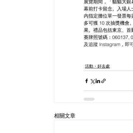
展覽期間，「貓貓大銀
幕前打卡留念。入場人士更可
內指定攤位單一發票每簽
多可獲 10 次抽獎
果。禮品包括東京、首爾
賽牌照號碼：060137,
及追蹤 Instagra
活動・好去處
相關文章