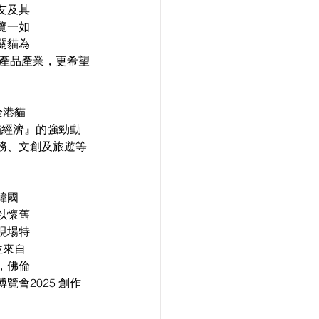
友及其
覽一如
關貓為
個產品產業，更希望
全港貓
『貓經濟』的強勁動
務、文創及旅遊等
韓國
以懷舊
現場特
位來自
，佛倫
會2025 創作