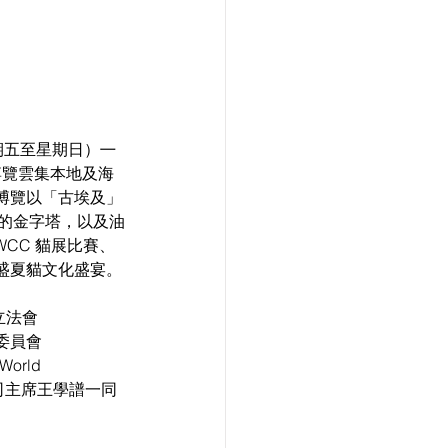
星期五至星期日）㇐
博覽雲集本地及海
博覽以「古埃及」
米的金字塔，以及油
WCC 貓展比賽、
盛夏貓文化盛宴。
立法會
委員會
orld
有限公司主席王學譜一同