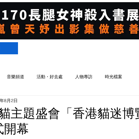
們
音樂頻道
活動・好去處
人物專訪
時光檔案
5年8月2日
貓主題盛會「香港貓迷博
正式開幕