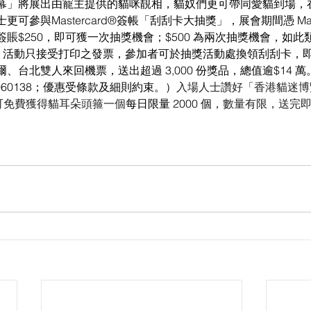
幕」將展出由寵主提供的貓咪靚相，貓奴們更可帶同愛貓到場，
參與Mastercard®簽帳「刮刮卡大抽獎」，展會期間憑 Maste
賬$250，即可獲一次抽獎機會；$500 為兩次抽獎機會，如
機會。活動只接受打印之發票，參加者可於抽獎活動處換領刮刮卡，
、台北雙人來回機票，送出超過 3,000 份獎品，總值逾$14 
 060138；優惠受條款及細則約束。）
入場人士讚好「香港貓迷博覽會
m，即可免費獲得貓耳朵頭箍一個
每日限量 2000 個
，數量有限，送完