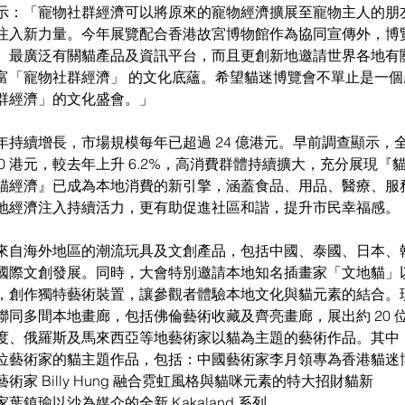
示：「寵物社群經濟可以將原來的寵物經濟擴展至寵物主人的朋
注入新力量。今年展覽配合香港故宮博物館作為協同宣傳外，博
、最廣泛有關貓產品及資訊平台，而且更創新地邀請世界各地有
富「寵物社群經濟」 的文化底蘊。希望貓迷博覽會不單止是一
群經濟」的文化盛會。」
年持續增長，市場規模每年已超過 24 億港元。早前調查顯示，
000 港元，較去年上升 6.2%，高消費群體持續擴大，充分展現
貓經濟』已成為本地消費的新引擎，涵蓋食品、用品、醫療、服
地經濟注入持續活力，更有助促進社區和諧，提升市民幸福感。
來自海外地區的潮流玩具及文創產品，包括中國、泰國、日本、
國際文創發展。同時，大會特別邀請本地知名插畫家「文地貓」
，創作獨特藝術裝置，讓參觀者體驗本地文化與貓元素的結合。
聯同多間本地畫廊，包括佛倫藝術收藏及齊亮畫廊，展出約 20 
度、俄羅斯及馬來西亞等地藝術家以貓為主題的藝術作品。其中
位藝術家的貓主題作品，包括：中國藝術家李月領專為香港貓迷博覽
家 Billy Hung 融合霓虹風格與貓咪元素的特大招財貓新
鎮瑜以沙為媒介的全新 Kakaland 系列。