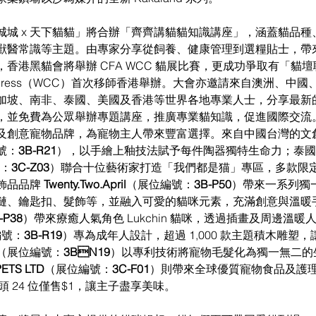
城城 x 天下貓貓」將合辦「齊齊講貓貓知識講座」，涵蓋貓品種
獸醫常識等主題。由專家分享從飼養、健康管理到選糧貼士，帶
香港黑貓會將舉辦 CFA WCC 貓展比賽，更成功爭取有「貓
t Congress（WCC）首次移師香港舉辦。大會亦邀請來自澳洲、中
加坡、南非、泰國、美國及香港等世界各地專業人士，分享最新
，並免費為公眾舉辦專題講座，推廣專業貓知識，促進國際交流
及創意寵物品牌，為寵物主人帶來豐富選擇。來自中國台灣的文
號：
3B-R21
），以手繪上釉技法賦予每件陶器獨特生命力；泰國 Sof
：
3C-Z03
）聯合十位藝術家打造「我們都是猫」專區，多款限
飾品品牌 
Twenty.Two.April
（展位編號：
3B-P50
）帶來一系列獨
鏈、鑰匙扣、髮飾等，並融入可愛的貓咪元素，充滿創意與溫暖
-P38
）帶來療癒人氣角色 Lukchin 貓咪，透過插畫及周邊溫
編號：
3B-R19
）專為成年人設計，超過 1,000 款主題積木雕塑
（展位編號：
3BN19
）以專利技術將寵物毛髮化為獨一無二的
PETS LTD
（展位編號：
3C-F01
）則帶來全球優質寵物食品及護理
每日頭 24 位僅售$1，讓主子盡享美味。