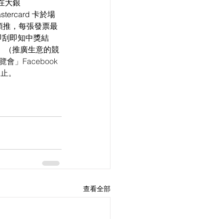
在大銀
rcard 卡於場
此類推，每張發票最
即刮即知中獎結
萬。（推廣生意的競
」Facebook 
即止。
查看全部