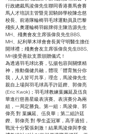
行政總裁馬浚偉先生聯同香港賽馬會賽
馬人才培訓主管暨見習騎師學校陳念慈
校長、前港隊輪椅羽毛球運動員及巴黎
殘疾人奧運輪椅羽銀牌得主陳浩源先生
MH、殘奧會友主席張偉良先生BBS, 
MH、紀利華木球會會長黃守明醫生擔任
開球禮；殘奧會友主席張偉良先生BBS, 
MH接受善款支票頒贈儀式！
為透過羽毛球比賽，弘揚包容與關懷精
神，推動傷健共融，體現「體育無分你
我，人人皆可共享」理念，馬浚偉先生
親自上場與羽毛球高手許廷鏗、郭偉亮
(Eric Kwok)；羽毛球教練葉姵延及伍良
華進行慈善星級表演賽。表演賽分為兩
組，一局定勝負。第一組：馬浚偉、郭
偉亮 對 葉姵延、伍良華；第二組許廷
鏗、郭偉亮 對 學生盃冠軍，高手過招，
戰況十分緊張刺激！結果馬浚偉與李俊