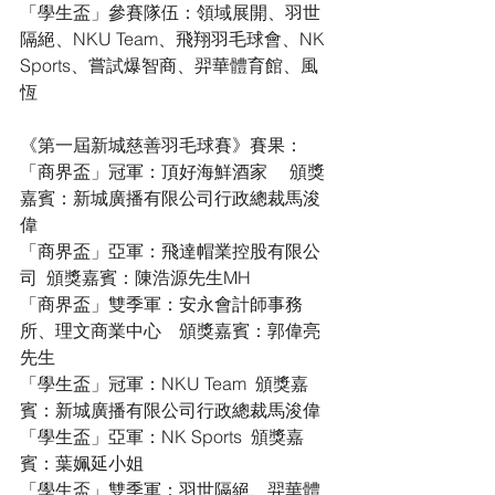
「學生盃」參賽隊伍：領域展開、羽世
隔絕、NKU Team、飛翔羽毛球會、NK 
Sports、嘗試爆智商、羿華體育館、風
恆
《第一屆新城慈善羽毛球賽》賽果：
「商界盃」冠軍：頂好海鮮酒家 　頒獎
嘉賓：新城廣播有限公司行政總裁馬浚
偉
「商界盃」亞軍：飛達帽業控股有限公
司  頒獎嘉賓：陳浩源先生MH
「商界盃」雙季軍：安永會計師事務
所、理文商業中心　頒獎嘉賓：郭偉亮
先生
「學生盃」冠軍：NKU Team  頒獎嘉
賓：新城廣播有限公司行政總裁馬浚偉
「學生盃」亞軍：NK Sports  頒獎嘉
賓：葉姵延小姐
「學生盃」雙季軍：羽世隔絕、羿華體