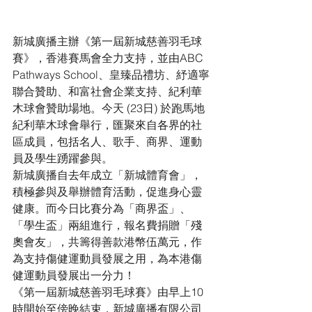
新城廣播主辦《第一屆新城慈善羽毛球
賽》，香港賽馬會全力支持，並由ABC 
Pathways School、皇臻品禮坊、紓適寧
聯合贊助、和富社會企業支持、紀利華
木球會贊助場地。今天 (23日) 於跑馬地
紀利華木球會舉行，匯聚來自各界的社
區成員，包括名人、歌手、商界、運動
員及學生踴躍參與。
新城廣播自去年成立「新城體育會」，
積極參與及舉辦體育活動，促進身心靈
健康。而今日比賽分為「商界盃」、
「學生盃」兩組進行，報名費捐贈「殘
奧會友」，共籌得善款港幣伍萬元，作
為支持傷健運動員發展之用，為本港傷
健運動員發展出一分力！
《第一屆新城慈善羽毛球賽》由早上10
時開始至傍晚結束，新城廣播有限公司