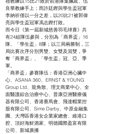
禮教練以15比21敗於前港隊葉姵延、伍
良華教練手上；而許廷鏗與學生盃冠軍
李納祈僅以一分之差，以20比21被郭偉
亮與學生盃冠軍馮志鏗打敗。
而今日《第一屆新城慈善羽毛球賽》共
有24組隊伍參與，分別為「商界盃」16
隊、「學生盃」8隊；以三局兩勝制，三
局比賽次序分別男雙、女雙及混雙，爭
奪「商界盃」、「學生盃」冠、亞、季
軍。
「商界盃」參賽隊伍：香港亞洲心臟中
心、ASANA 360、ERNST & YOUNG 
Group Ltd、龍角散、理文商業中心、全
面醫護綜合治療中心、普康亞洲醫療儀
器有限公司、香港賽馬會、飛達帽業控
股有限公司、Sime Darby、中原金融集
團、大灣區香港女企業家總會、維港口
腔、頂好海鮮酒家、明德國際盈富有限
公司、新城廣播