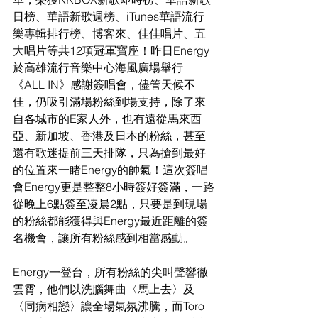
日榜、華語新歌週榜、iTunes華語流行
樂專輯排行榜、博客來、佳佳唱片、五
大唱片等共12項冠軍寶座！昨日Energy
於高雄流行音樂中心海風廣場舉行
《ALL IN》感謝簽唱會，儘管天候不
佳，仍吸引滿場粉絲到場支持，除了來
自各城市的E家人外，也有遠從馬來西
亞、新加坡、香港及日本的粉絲，甚至
還有歌迷提前三天排隊，只為搶到最好
的位置來一睹Energy的帥氣！這次簽唱
會Energy更是整整8小時簽好簽滿，一路
從晚上6點簽至凌晨2點，只要是到現場
的粉絲都能獲得與Energy最近距離的簽
名機會，讓所有粉絲感到相當感動。
Energy一登台，所有粉絲的尖叫聲響徹
雲霄，他們以洗腦舞曲〈馬上去〉及
〈同病相戀〉讓全場氣氛沸騰，而Toro