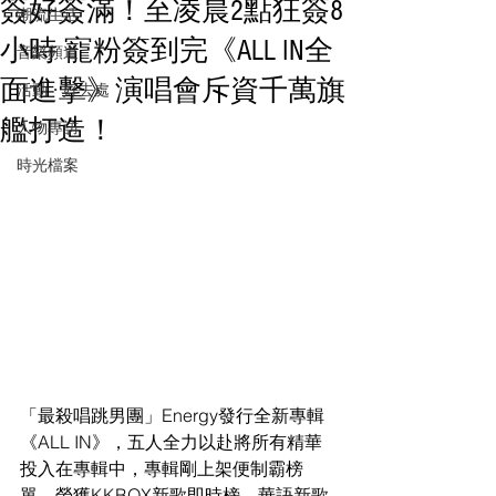
簽好簽滿！至凌晨2點狂簽8
潮流生活
小時 寵粉簽到完《ALL IN全
音樂頻道
面進擊》演唱會斥資千萬旗
活動・好去處
艦打造！
人物專訪
時光檔案
「最殺唱跳男團」Energy發行全新專輯
《ALL IN》，五人全力以赴將所有精華
投入在專輯中，專輯剛上架便制霸榜
單，榮獲KKBOX新歌即時榜、華語新歌