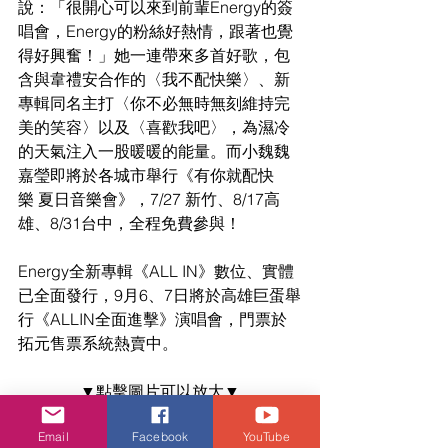
說：「很開心可以來到前輩Energy的簽
唱會，Energy的粉絲好熱情，跟著也覺
得好興奮！」她一連帶來多首好歌，包
含與韋禮安合作的〈我不配快樂〉、新
專輯同名主打〈你不必無時無刻維持完
美的笑容〉以及〈喜歡我吧〉，為濕冷
的天氣注入一股暖暖的能量。而小魏魏
嘉瑩即將於各城市舉行《有你就配快
樂 夏日音樂會》，7/27 新竹、8/17高
雄、8/31台中，全程免費參與！
Energy全新專輯《ALL IN》數位、實體
已全面發行，9月6、7日將於高雄巨蛋舉
行《ALLIN全面進擊》演唱會，門票於
拓元售票系統熱賣中。 
▼點擊圖片可以放大▼
Email
Facebook
YouTube