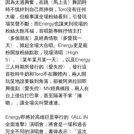
因為太過興奮，在跳〈馬上去〉舞蹈時
時不慎絆到自己而摔倒，Toro沒有任何
大礙，但糗事讓全場粉絲看到，引發現
場笑聲不斷；而Energy也讓來到現場的
粉絲大飽耳福，首唱新專輯抒情主打
〈多個朋友〉及經典情歌〈多愛我一
天〉，掀起全場大合唱。Energy更是寵
粉開放粉絲點歌，現場清唱〈High 
5〉、〈某年某月某一天〉，以及Energy
三人時期所發行的〈愛失控〉，發行這
首歌時牛奶和Toro不在團體內，兩人開
玩笑地說要躲到角落，卻被阿弟拉回即
興復刻〈愛失控〉MV經典橋段，兩人在
台上借位打巴掌，甚至隔著手掌「擁
吻」，讓全場尖叫聲連連。
Energy即將於高雄巨蛋舉行的《ALL IN
全面進擊》演唱會，將會是一場和過去
完全不同的演唱會，書偉表示：「這次