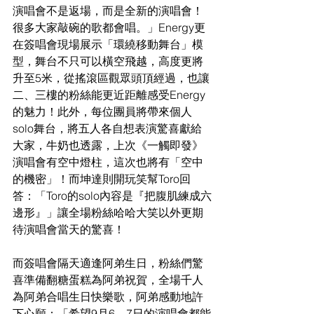
演唱會不是返場，而是全新的演唱會！
很多大家敲碗的歌都會唱。」Energy更
在簽唱會現場展示「環繞移動舞台」模
型，舞台不只可以橫空飛越，高度更將
升至5米，從搖滾區觀眾頭頂經過，也讓
二、三樓的粉絲能更近距離感受Energy
的魅力！此外，每位團員將帶來個人
solo舞台，將五人各自想表演驚喜獻給
大家，牛奶也透露，上次《一觸即發》
演唱會有空中燈柱，這次也將有「空中
的機密」！而坤達則開玩笑幫Toro回
答：「Toro的solo內容是『把腹肌練成六
邊形』」讓全場粉絲哈哈大笑以外更期
待演唱會當天的驚喜！
而簽唱會隔天適逢阿弟生日，粉絲們驚
喜準備翻糖蛋糕為阿弟祝賀，全場千人
為阿弟合唱生日快樂歌，阿弟感動地許
下心願：「希望9月6、7日的演唱會都能