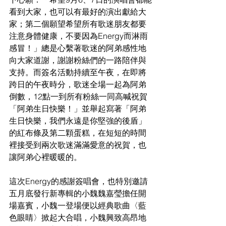
看到大家，也可以有最好的演出獻給大
家；第二個願望希望所有歌迷朋友都要
注意身體健康，不要因為Energy而淋雨
感冒！」總是心繫著歌迷的阿弟感性地
向大家道謝，謝謝粉絲們的一路陪伴與
支持。而簽名活動持續至午夜，在即將
跨日的午夜時分，歌迷全場一起為阿弟
倒數，12點一到所有粉絲一同高喊祝賀
「阿弟生日快樂！」並舉起寫著「阿弟
生日快樂，我們永遠是你堅強的後盾」
的紅布條及第二顆蛋糕，在短短的時間
裡接受到兩次歌迷滿滿愛意的祝賀，也
讓阿弟心裡暖暖的。
這次Energy的感謝簽唱會，也特別邀請
五月底發行新專輯的小魏魏嘉瑩擔任開
場嘉賓，小魏一登場便以經典歌曲〈藍
色眼睛〉掀起大合唱，小魏興致高昂地