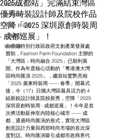
2025成都站」完滿結束灣區
潮流生活
優秀時裝設計師及院校作品
音樂頻道
空降「2025 深圳原創時裝周
活動・好去處
· 成都巡展」！
人物專訪
由香港特別行政區政府文創產業發展處
時光檔案
贊助，Fashion Farm Foundation 主辦的
「大灣區：時尚融合 2025」已順利展
開。作為年度核心活動的「粵港澳大灣
區時尚匯演 2025」，繼首站驚艷亮相
「2025 廣東時裝周 —— 春季」開幕式
後，今（17）日攜大灣區最具活力的 4 
組新銳設計師及院校新秀，空降「2025 
深圳原創時裝周 · 成都巡展」！今年是首
次將活動延伸至內陸核心城市 —— 成
都，通過時尚匯演的形式，實現大灣區
創意設計力量與西部時尚市場的首次深
度對話。時尚匯演吸引成都市政商界代