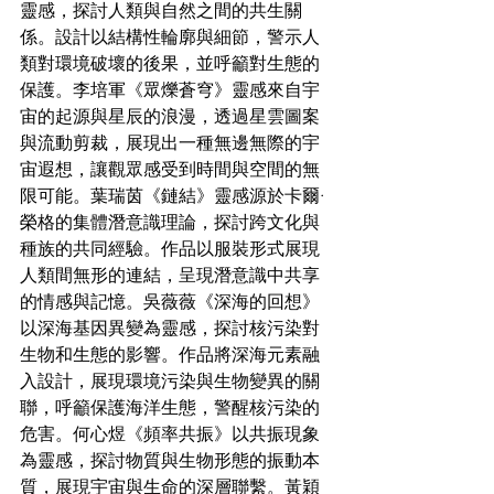
靈感，探討人類與自然之間的共生關
係。設計以結構性輪廓與細節，警示人
類對環境破壞的後果，並呼籲對生態的
保護。李培軍《眾爍蒼穹》靈感來自宇
宙的起源與星辰的浪漫，透過星雲圖案
與流動剪裁，展現出一種無邊無際​​的宇
宙遐想，讓觀眾感受到時間與空間的無
限可能。葉瑞茵《鏈結》靈感源於卡爾·
榮格的集體潛意識理論，探討跨文化與
種族的共同經驗。作品以服裝形式展現
人類間無形的連結，呈現潛意識中共享
的情感與記憶。吳薇薇《深海的回想》
以深海基因異變為靈感，探討核污染對
生物和生態的影響。作品將深海元素融
入設計，展現環境污染與生物變異的關
聯，呼籲保護海洋生態，警醒核污染的
危害。何心煜《頻率共振》以共振現象
為靈感，探討物質與生物形態的振動本
質，展現宇宙與生命的深層聯繫。黃穎