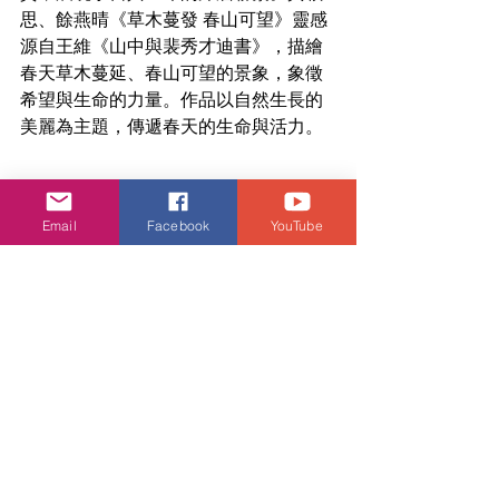
思、餘燕晴《草木蔓發 春山可望》靈感
源自王維《山中與裴秀才迪書》，描繪
春天草木蔓延、春山可望的景象，象徵
希望與生命的力量。作品以自然生長的
美麗為主題，傳遞春天的生命與活力。
Email
Facebook
YouTube
壓軸登場的是香港時裝設計師品
牌 DEMO，以柔和的男性氣質為核心理
念，探索性別流動與個人表達的可能
性。設計師陳進傑 Derek Chan 將哲
學、詩歌與中性設計語言融入服裝，呈