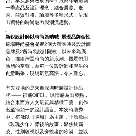
台。本次參與巡展的80+ 展商帶著最新
一季產品及設計理念，結合展覽、走
秀、商貿對接、論壇等多種形式，呈現
出獨特的時尚魅力與潮流趨勢。
新銳設計師以時尚為呐喊  展現品牌個性 
這場時尚盛會凝聚2個大灣區時裝設計師
品牌及2所時裝設計院校，以未來為底
色，描繪灣區時尚的新浪潮。觀眾們用
熱烈的掌聲，為每一位設計師和學生的
創意喝采，現場氣氛高漲，令人難忘。
率先登場的是來自深圳時裝設計師品
牌 —— 祺飛QIFEI 。以情感為出發點，
結合東西方人文氣質與精緻工藝，創作
出至簡如一的設計語言。本次時裝秀
中，祺飛以《呐喊》為主題，呼應歌曲
《玫瑰少年》背後的故事，聚焦於霸
凌、性別歧視以及旁觀者的冷漠，並以