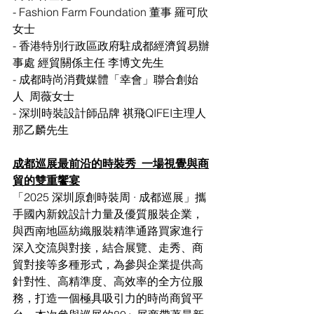
- Fashion Farm Foundation 董事 羅可欣
女士
- 香港特別行政區政府駐成都經濟貿易辦
事處 經貿關係主任 李博文先生
- 成都時尚消費媒體「幸會」聯合創始
人  周薇女士
- 深圳時裝設計師品牌 祺飛QIFEI主理人 
那乙麟先生
成都巡展最前沿的時裝秀  一場視覺與商
貿的雙重饗宴
「2025 深圳原創時裝周 · 成都巡展」攜
手國內新銳設計力量及優質服裝企業，
與西南地區紡織服裝精準通路買家進行
深入交流與對接，結合展覽、走秀、商
貿對接等多種形式，為參與企業提供高
針對性、高精準度、高效率的全方位服
務，打造一個極具吸引力的時尚商貿平