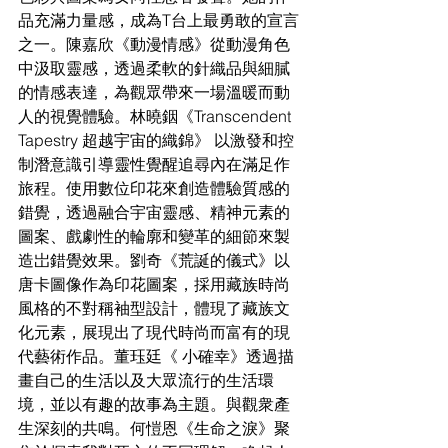
品充滿力量感，成為T台上最勇敢的宣言
之一。陳嘉欣《動漫情感》從動漫角色
中汲取靈感，透過柔軟的針織品與細膩
的情感表達，為觀眾帶來一場溫暖而動
人的視覺體驗。林曉銦《Transcendent 
Tapestry 超越宇宙的織錦》 以激發和控
制潛意識引導靈性覺醒追尋內在滿足作
旅程。使用數位印花來創造體驗質感的
錯覺，透過融合宇宙靈感、精神元素的
圖案、戲劇性的輪廓和變革的細節來製
造岀錯覺效果。劉奇《荒誕的儀式》以
唐卡圖像作為印花圖案，採用藏族時尚
風格的不對稱袖型設計，體現了藏族文
化元素，展現出了現代時尚而富有的現
代藝術作品。董珏廷《 小確幸》透過描
畫自己的生活以及大眾流行的生活環
境，並以有趣的故事為主題。與觀衆產
生深刻的共鳴。何愷恩《生命之淚》聚